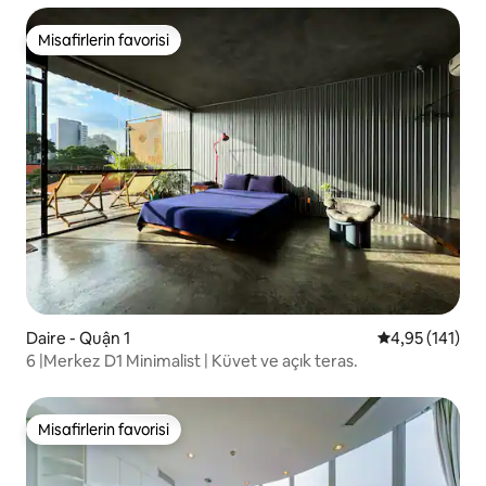
Misafirlerin favorisi
Misafirlerin favorisi
Daire - Quận 1
5 üzerinden o
4,95 (141)
6 |Merkez D1 Minimalist | Küvet ve açık teras.
Misafirlerin favorisi
Misafirlerin favorisi