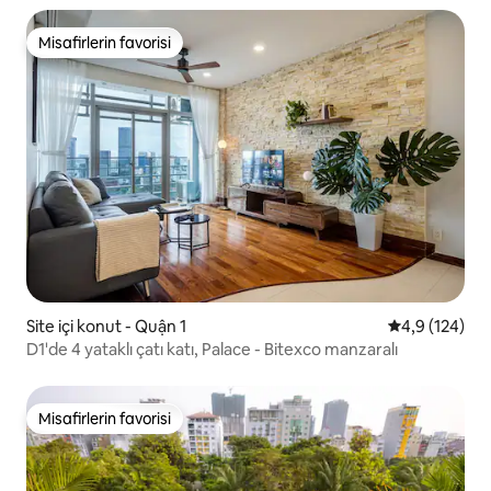
Misafirlerin favorisi
Misafirlerin favorisi
Site içi konut - Quận 1
5 üzerinden o
4,9 (124)
D1'de 4 yataklı çatı katı, Palace - Bitexco manzaralı
Misafirlerin favorisi
Misafirlerin favorisi