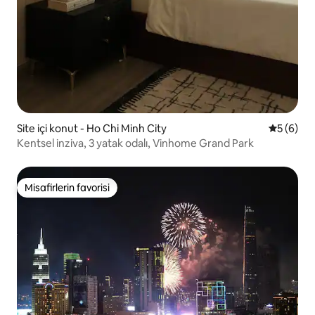
Site içi konut - Ho Chi Minh City
5 üzerind
5 (6)
Kentsel inziva, 3 yatak odalı, Vinhome Grand Park
Misafirlerin favorisi
Misafirlerin favorisi