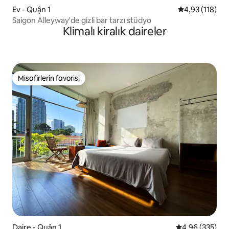
Ev - Quận 1
5 üzerinden o
4,93 (118)
Saigon Alleyway'de gizli bar tarzı stüdyo
Klimalı kiralık daireler
Misafirlerin favorisi
Misafirlerin favorisi
Daire - Quận 1
5 üzerinden or
4,96 (335)