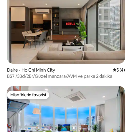
Daire - Ho Chi Minh City
5 üzerin
5 (4)
BS7 /3Bd/2Br/Güzel manzara/AVM ve parka 2 dakika
Misafirlerin favorisi
Misafirlerin favorisi