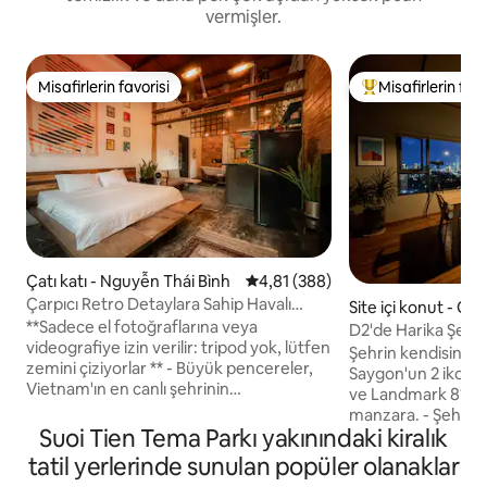
vermişler.
Misafirlerin favorisi
Misafirlerin favo
Misafirlerin favorisi
Misafirlerin favor
Çatı katı - Nguyễn Thái Bình
5 üzerinden ortalama 4,81 puan
4,81 (388)
Çarpıcı Retro Detaylara Sahip Havalı
Site içi konut - Qu
Tasarım Daire
**Sadece el fotoğraflarına veya
D2'de Harika Şehir
videografiye izin verilir: tripod yok, lütfen
dakika
Şehrin kendisini g
zemini çiziyorlar ** - Büyük pencereler,
Saygon'un 2 ikonik 
Vietnam'ın en canlı şehrinin
ve Landmark 81) da
merkezinden sadece birkaç adım
manzara. - Şehrin panoramik manzarası.
ötedeki demirhindi ağaçlarla çevrili bir
Suoi Tien Tema Parkı yakınındaki kiralık
- Birden fazla hava
sokağa ve Fransız sömürge dönemi
batımı yakalayın. - 
tatil yerlerinde sunulan popüler olanaklar
mimarisine bakıyor. - Sessiz ve temiz bir
spor için 75 inç TV. - Altında Nam A