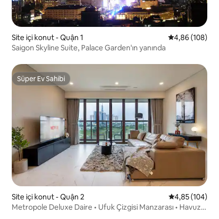
Site içi konut - Quận 1
5 üzerinden or
4,86 (108)
Saigon Skyline Suite, Palace Garden'ın yanında
Süper Ev Sahibi
Süper Ev Sahibi
Site içi konut - Quận 2
5 üzerinden or
4,85 (104)
Metropole Deluxe Daire • Ufuk Çizgisi Manzarası • Havuz
ve Spor Salonu