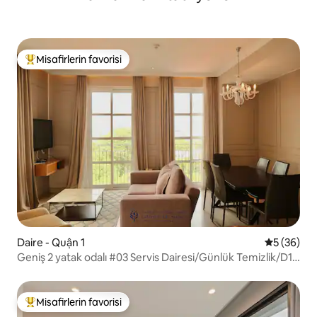
Misafirlerin favorisi
Misafirlerin favorilerinden en beğenilenler arasında
Daire - Quận 1
5 üzerinde
5 (36)
Geniş 2 yatak odalı #03 Servis Dairesi/Günlük Temizlik/D1-
HCMC
Misafirlerin favorisi
Misafirlerin favorilerinden en beğenilenler arasında