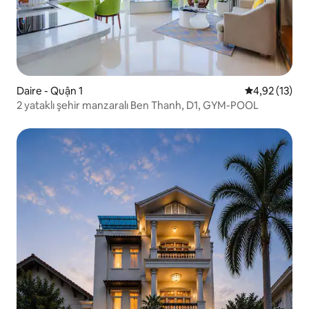
Daire - Quận 1
5 üzerinden 
4,92 (13)
2 yataklı şehir manzaralı Ben Thanh, D1, GYM-POOL