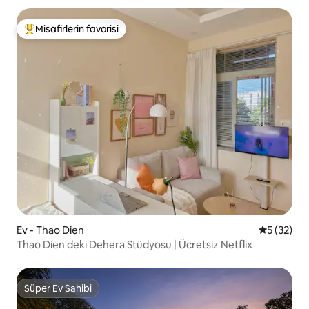
Misafirlerin favorisi
Misafirlerin favorilerinden en beğenilenler arasında
Ev - Thao Dien
5 üzerinde
5 (32)
Thao Dien'deki Dehera Stüdyosu | Ücretsiz Netflix
Süper Ev Sahibi
Süper Ev Sahibi