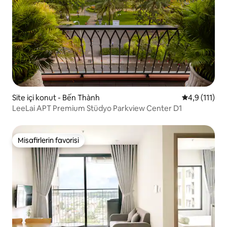
Site içi konut - Bến Thành
5 üzerinden 
4,9 (111)
LeeLai APT Premium Stüdyo Parkview Center D1
Misafirlerin favorisi
Misafirlerin favorisi