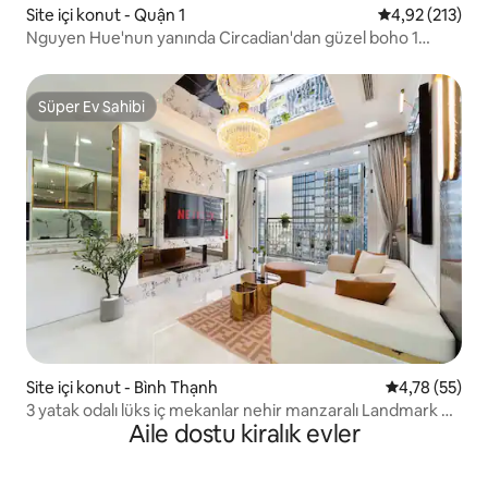
Site içi konut - Quận 1
5 üzerinden o
4,92 (213)
Nguyen Hue'nun yanında Circadian'dan güzel boho 1
yatak odası
Süper Ev Sahibi
Süper Ev Sahibi
Site içi konut - Bình Thạnh
5 üzerinden o
4,78 (55)
3 yatak odalı lüks iç mekanlar nehir manzaralı Landmark 6
Aile dostu kiralık evler
(37F)