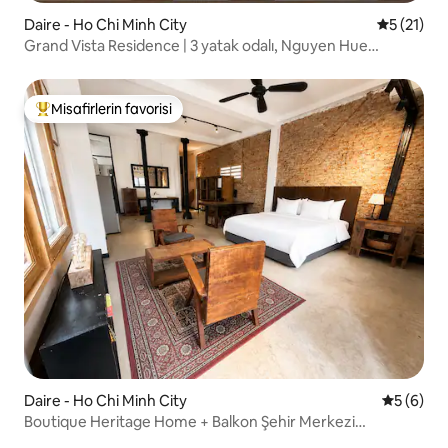
Daire - Ho Chi Minh City
5 üzerind
5 (21)
Grand Vista Residence | 3 yatak odalı, Nguyen Hue
Yürüyüş Caddesi
Misafirlerin favorisi
Misafirlerin favorilerinden en beğenilenler arasında
Daire - Ho Chi Minh City
5 üzerind
5 (6)
Boutique Heritage Home + Balkon Şehir Merkezi
Manzarası