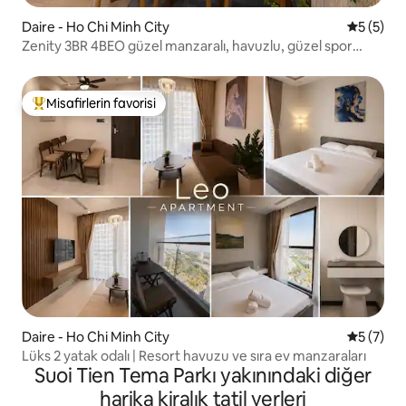
Daire - Ho Chi Minh City
5 üzerin
5 (5)
Zenity 3BR 4BEO güzel manzaralı, havuzlu, güzel spor
salonlu
Misafirlerin favorisi
Misafirlerin favorilerinden en beğenilenler arasında
Daire - Ho Chi Minh City
5 üzerin
5 (7)
Lüks 2 yatak odalı | Resort havuzu ve sıra ev manzaraları
Suoi Tien Tema Parkı yakınındaki diğer
harika kiralık tatil yerleri