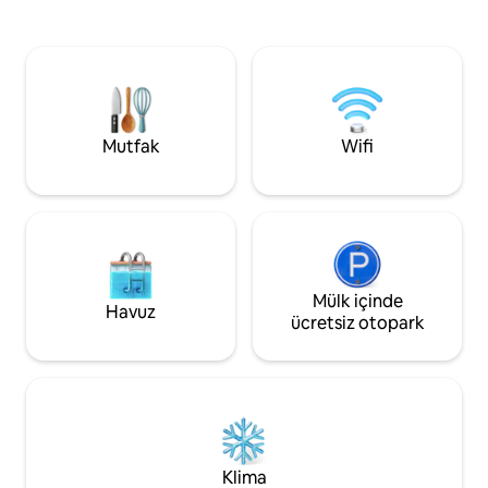
semtte, üçüncü kattaki ( asansörsüz )
Pazarı bulunan tam
dairemde kalın. - Daire 2 kişiyi rahatça
gruplar veya çiftl
ağırlayabilir. - Konforlu şilteli, çift kişilik
yemek pişirme gec
yatak. - Güzel bir hoparlör sistemine
harika çalışma yer
sahip bir Android TV 55 inç, size filmler
kat) ve spor salonun
için veya geceleri müzik eşliğinde
Bölge'ye (şehir me
dinlenmek için iyi bir ortam sağlar.
Dien bölgesine 5 d
Mutfak
Wifi
Chromecast ve Apple TV 4K kullanımınız
için kullanılabilir. - Yüksek hızlı internet ile
bilgi aramanız için 22 inçlik bir iMac
mevcuttur. - Mutfak, tabak, bıçak, çatal
ile evde pişirilmiş yemeklere izin vermek
için kahve, çay ve mutfak aletleri ile
doludur. - Çamaşır/kurutma makinesi de
hazır. Yerime ulaşım: - Taksi: Tan Son
Mülk içinde
Havuz
Nhat Uluslararası Havaalanı'ndan Nguyen
ücretsiz otopark
Hue Caddesi'ne (şehir merkezi 1, HCM
City) taksiyle taksiyle gidin ve evimden 1
dakika uzaktasınız. - Evimin " 90 Nguy ￥
n Hu ￥ caddesi " binası butik kahve
dükkanları ve sanat galerileriyle dolu.
Şehrin bazı özlerinin tadını çıkarmak için
zaman ayırın. - Otobüs: Halk otobüslerini
Klima
kullanmayı düşünüyorsanız 109 numaralı