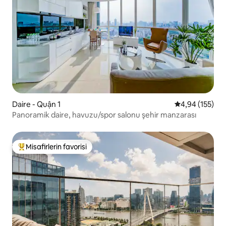
Daire - Quận 1
5 üzerinden or
4,94 (155)
Panoramik daire, havuzu/spor salonu şehir manzarası
Misafirlerin favorisi
Misafirlerin favorilerinden en beğenilenler arasında