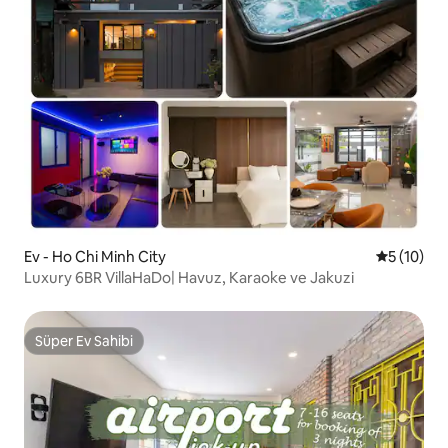
Ev - Ho Chi Minh City
5 üzerind
5 (10)
Luxury 6BR VillaHaDo| Havuz, Karaoke ve Jakuzi
Süper Ev Sahibi
Süper Ev Sahibi