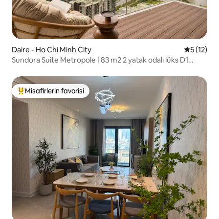
Daire - Ho Chi Minh City
5 üzerind
5 (12)
Sundora Suite Metropole | 83 m2 2 yatak odalı lüks D1
manzaralı
Misafirlerin favorisi
Misafirlerin favorilerinden en beğenilenler arasında