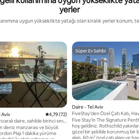
gelli kullanımına uygun yükseklikte yatağ
yerler
ullanımına uygun yükseklikte yatağı olan kiralık yerler konum, 
Süper Ev Sahibi
Süper Ev Sahibi
Daire - Tel Aviv
,78 puan, 143 değerlendirme
FiveStay'den Özel Çatı Katı, Ha
l Aviv
5 üzerinden ortalama 4,79 puan, 72 değerl
4,79 (72)
Otopark
Five Stay'in The Signature Pen
aralı daire, sahilde birinci sınıf
hoş geldiniz. Rothschild yakınla
 deniz manzarası ve büyük
güzel bir şekilde korunmuş bir 
ordon Plajı 1 dakika yürüme
alan, 60 m² özel çatı alanı ve h