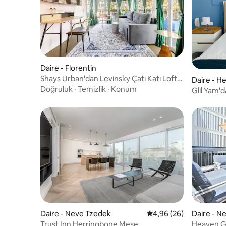
Daire - Florentin
Shays Urban'dan Levinsky Çatı Katı Loft
Daire - He
Dairesi
Doğruluk
·
Temizlik
·
Konum
Glil Yam'
odalı yeni
Daire - Neve Tzedek
5 üzerinden ortalama 
4,96 (26)
Daire - N
Trust Inn Herringbone Meşe
Heaven G