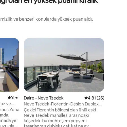
ı olan en yüksek puanlı kiralık
temizlik ve benzeri konularda yüksek puan aldı.
Site içi k
Sığınak İ
Rothschil
Geniş bir
mobilyala
tasarlanm
Aviv'in k
tadını çı
Banyo
·
D
restoranl
uzaklıkta
özel balko
Yeni konaklama yeri
Yeni
Daire - Neve Tzedek
5 üzerinden ortalama
4,81 (26)
kentsel d
vuz ve
Neve Tsedek-Florentin-Design Duplex
endirme
yalnız se
Penthouse by H
thouse'una
Çekici Florentin bölgesi olan ünlü eski
Mekân, mi
rında,
Neve Tsedek mahallesi arasındaki
lükse ve 
binada yer
köşedeki bu muhteşem yepyeni
için İtal
avuzu olan
tasarlanmış dubleks çatı katına ev
tasarlanm