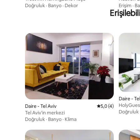
HolyGues
Doğruluk
·
Banyo
·
Dekor
Erişim
·
B
Erişilebi
Daire - Te
HolyGuest
Daire - Tel Aviv
5 üzerinden ortalam
5,0 (4)
Doğruluk
Tel Aviv'in merkezi
Doğruluk
·
Banyo
·
Klima