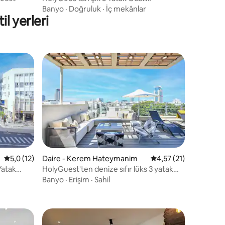
Muhteşem Deniz Manzaralı Park Yeri
Banyo
·
Doğruluk
·
İç mekânlar
il yerleri
endirme
5 üzerinden ortalama 5,0 puan, 12 değerlendirme
5,0 (12)
Daire - Kerem Hateymanim
5 üzerinden ortalama
4,57 (21)
Yatak
HolyGuest'ten denize sıfır lüks 3 yatak
odalı çatı katı
Banyo
·
Erişim
·
Sahil