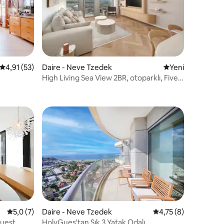
5 üzerinden ortalama 4,91 puan, 53 değerlendirme
4,91 (53)
Daire - Neve Tzedek
Yeni konaklama y
Yeni
High Living Sea View 2BR, otoparklı, Five
Stay tarafından
endirme
5 üzerinden ortalama 5,0 puan, 7 değerlendirme
5,0 (7)
Daire - Neve Tzedek
5 üzerinden ortalam
4,75 (8)
Guest
HolyGues'tan Şık 3 Yatak Odalı