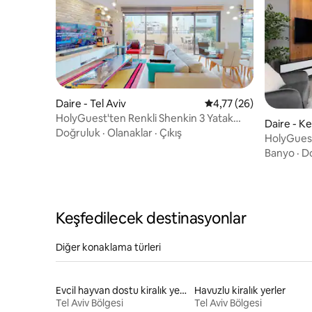
Daire - Tel Aviv
5 üzerinden ortalama 
4,77 (26)
HolyGuest'ten Renkli Shenkin 3 Yatak
Daire - 
Odası
Doğruluk
·
Olanaklar
·
Çıkış
HolyGuest
Hacarmel 
Banyo
·
D
odası
Keşfedilecek destinasyonlar
Diğer konaklama türleri
Evcil hayvan dostu kiralık yerler
Havuzlu kiralık yerler
Tel Aviv Bölgesi
Tel Aviv Bölgesi