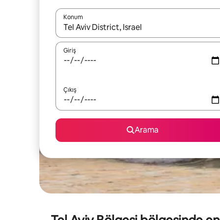
Konum
Sonuçlar kullanılabilir olduğunda yukarı ve aşağı 
Giriş
Çıkış
Arama