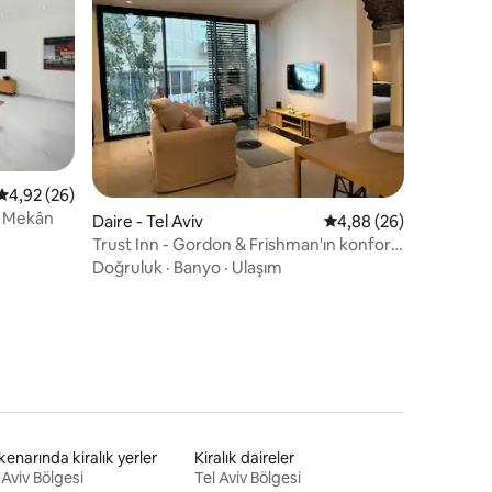
endirme
5 üzerinden ortalama 4,92 puan, 26 değerlendirme
4,92 (26)
ş Mekân
Daire - Tel Aviv
5 üzerinden ortalama
4,88 (26)
Trust Inn - Gordon & Frishman'ın konforlu
1 yatak odalı evi
Doğruluk
·
Banyo
·
Ulaşım
kenarında kiralık yerler
Kiralık daireler
 Aviv Bölgesi
Tel Aviv Bölgesi