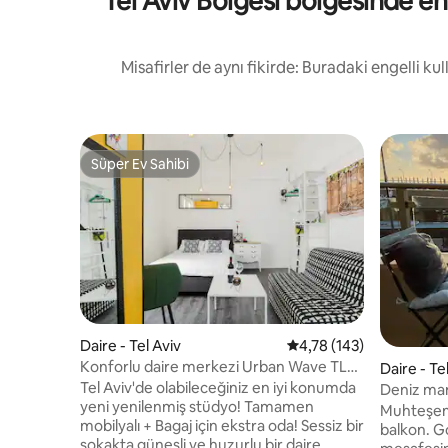
Tel Aviv Bölgesi bölgesinde en
Misafirler de aynı fikirde: Buradaki engelli k
Süper Ev Sahibi
Süper Ev Sahibi
Daire - Tel Aviv
5 üzerinden ortalama 4
4,78 (143)
Konforlu daire merkezi Urban Wave TLV
Daire - Te
plaja 3 dakika mesafede
Tel Aviv'de olabileceğiniz en iyi konumda
Deniz manz
yeni yenilenmiş stüdyo! Tamamen
konum
Muhteşem
mobilyalı + Bagaj için ekstra oda! Sessiz bir
balkon. G
sokakta güneşli ve huzurlu bir daire.