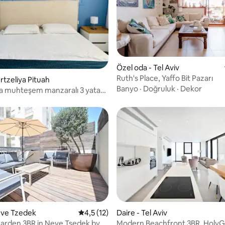
Özel oda - Tel Aviv
Ruth's Place, Yaffo Bit Pazarı
rtzeliya Pituah
Banyo
·
Doğruluk
·
Dekor
da muhteşem manzaralı 3 yatak
 benzersiz daire
4,96 puan, 26 değerlendirme
eve Tzedek
5 üzerinden ortalama 4,5 puan, 12 değerl
4,5 (12)
Daire - Tel Aviv
arden 3BR in Neve Tsedek by
Modern Beachfront 3BR, Holy