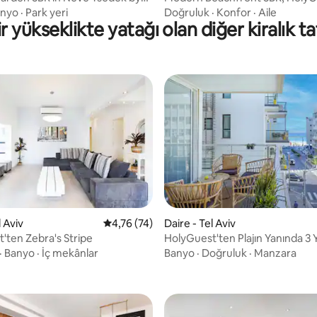
t
anyo
·
Park yeri
Doğruluk
·
Konfor
·
Aile
lir yükseklikte yatağı olan diğer kiralık tat
l Aviv
5 üzerinden ortalama 4,76 puan, 74 değerl
4,76 (74)
Daire - Tel Aviv
'ten Zebra's Stripe
HolyGuest'ten Plajın Yanında 3 
a 5,0 puan, 4 değerlendirme
Odalı Artisanal
·
Banyo
·
İç mekânlar
Banyo
·
Doğruluk
·
Manzara