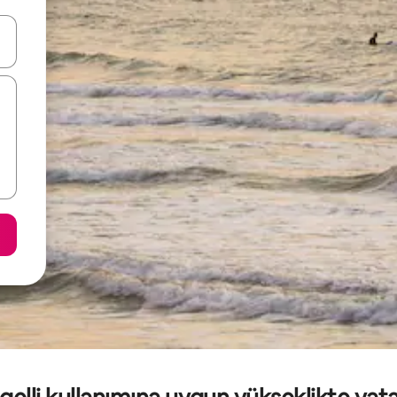
oklarıyla gezinin veya dokunarak ya da kaydırma hareketleriyle keşfedin