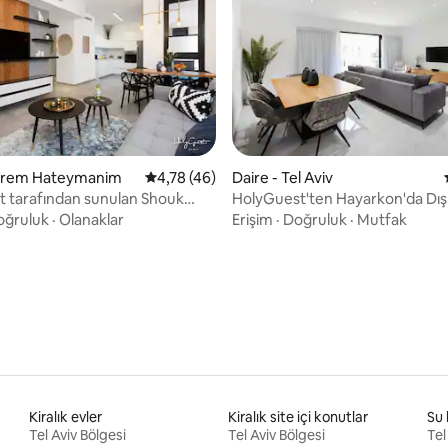
4,77 puan, 26 değerlendirme
Kerem Hateymanim
5 üzerinden ortalama 4,78 puan, 46 değerl
4,78 (46)
Daire - Tel Aviv
 tarafından sunulan Shouk
HolyGuest'ten Hayarkon'da Dı
yakınında modern 2 yatak
oğruluk
·
Olanaklar
Erişim
·
Doğruluk
·
Mutfak
Kiralık evler
Kiralık site içi konutlar
Su 
Tel Aviv Bölgesi
Tel Aviv Bölgesi
Tel