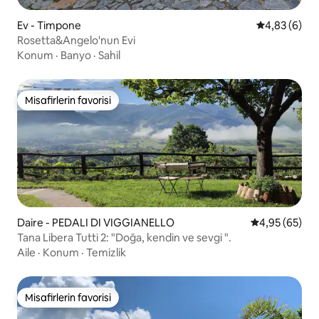
Ev - Timpone
5 üzerinden 
4,83 (6)
Rosetta&Angelo'nun Evi
Konum
·
Banyo
·
Sahil
Misafirlerin favorisi
Misafirlerin favorisi
Daire - PEDALI DI VIGGIANELLO
5 üzerinden o
4,95 (65)
Tana Libera Tutti 2: "Doğa, kendin ve sevgi ".
Aile
·
Konum
·
Temizlik
Misafirlerin favorisi
Misafirlerin favorisi