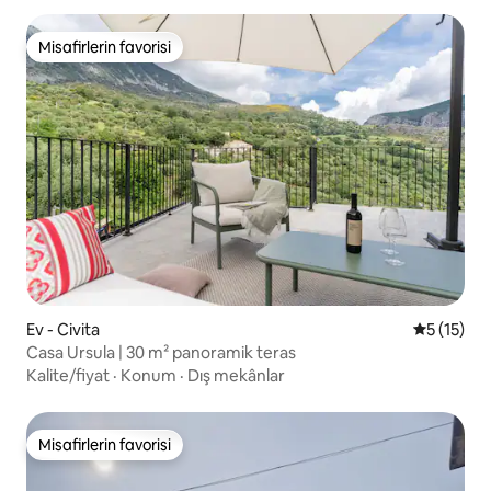
Misafirlerin favorisi
Misafirlerin favorisi
Ev - Civita
5 üzerind
5 (15)
Casa Ursula | 30 m² panoramik teras
Kalite/fiyat
·
Konum
·
Dış mekânlar
Misafirlerin favorisi
Misafirlerin favorisi