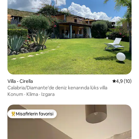
Villa - Cirella
5 üzerinden
4,9 (10)
Calabria/Diamante'de deniz kenarında lüks villa
Konum
·
Klima
·
Izgara
Misafirlerin favorisi
Misafirlerin favorilerinden en beğenilenler arasında