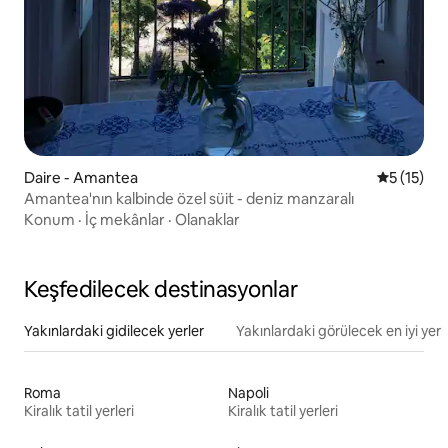
Daire - Amantea
5 üzerind
5 (15)
Amantea'nın kalbinde özel süit - deniz manzaralı
Konum
·
İç mekânlar
·
Olanaklar
Keşfedilecek destinasyonlar
Yakınlardaki gidilecek yerler
Yakınlardaki görülecek en iyi yerl
Roma
Napoli
Kiralık tatil yerleri
Kiralık tatil yerleri