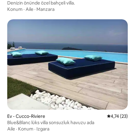
Denizin önünde özel bahçeli villa.
Konum
·
Aile
·
Manzara
Ev - Cucco-Riviere
5 üzerinden 
4,74 (23)
Blue&Blanc lüks villa sonsuzluk havuzu ada
Aile
·
Konum
·
Izgara