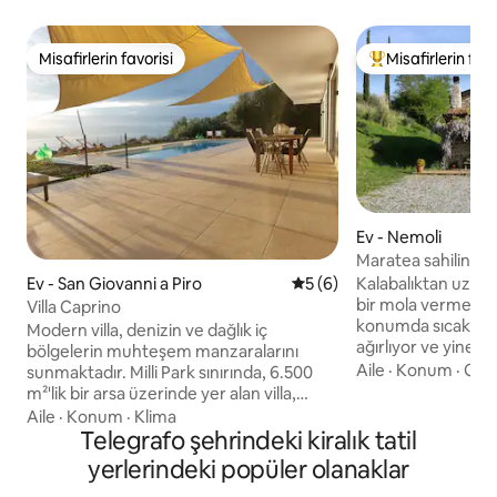
Misafirlerin favorisi
Misafirlerin favo
Misafirlerin favorisi
Misafirlerin favor
Ev - Nemoli
Maratea sahilinde k
Kalabalıktan uzakt
Ev - San Giovanni a Piro
5 üzerinden ortalama 5 pu
5 (6)
bir mola vermek içi
Villa Caprino
konumda sıcak konu
Modern villa, denizin ve dağlık iç
ağırlıyor ve yine d
bölgelerin muhteşem manzaralarını
çalışma yetenekleri
Aile
·
Konum
·
Giri
sunmaktadır. Milli Park sınırında, 6.500
Basilicata Bölgesi'
m²'lik bir arsa üzerinde yer alan villa,
Pollino Milli Parkı'
bozulmamış doğayla çevrilidir.Burası
Aile
·
Konum
·
Klima
kadar çeşitli manza
yürüyüşçülerin cenneti olup, İtalya'nın en
Telegrafo şehrindeki kiralık tatil
Sanatçı ve müzis
güzel kıyılarından birine arabayla sadece
yerlerindeki popüler olanaklar
müzik pratiği için t
birkaç dakika uzaklıktadır.Dekorasyon,
bisiklet turları içi