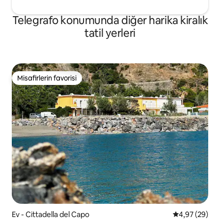
Telegrafo konumunda diğer harika kiralık
tatil yerleri
Misafirlerin favorisi
Misafirlerin favorisi
Ev - Cittadella del Capo
5 üzerinden o
4,97 (29)