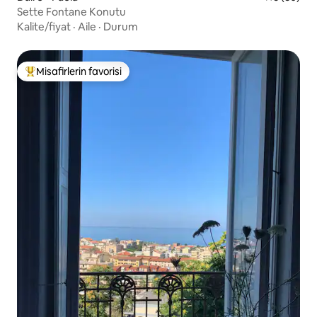
Sette Fontane Konutu
Kalite/fiyat
·
Aile
·
Durum
Misafirlerin favorisi
Misafirlerin favorilerinden en beğenilenler arasında