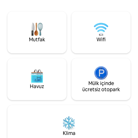
eski kestane ağacından kapılar, antika
sağlar. Talep üzerin
zeytin kavanozları ve vintage lambalar
aleti mevcuttur.
gibi antika unsurlarla aydınlık ve
moderndir.Villada 1 Mayıs'tan itibaren
kullanıma açık ısıtmalı yüzme havuzu
bulunmaktadır.
Mutfak
Wifi
Mülk içinde
Havuz
ücretsiz otopark
Klima