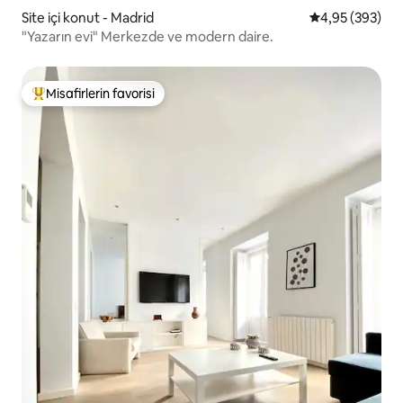
Site içi konut - Madrid
5 üzerinden or
4,95 (393)
"Yazarın evi" Merkezde ve modern daire.
Misafirlerin favorisi
Misafirlerin favorilerinden en beğenilenler arasında