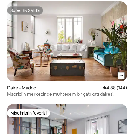
Süper Ev Sahibi
Süper Ev Sahibi
Daire - Madrid
5 üzerinden or
4,88 (144)
Madrid'in merkezinde muhteşem bir çatı katı dairesi.
Misafirlerin favorisi
Misafirlerin favorisi