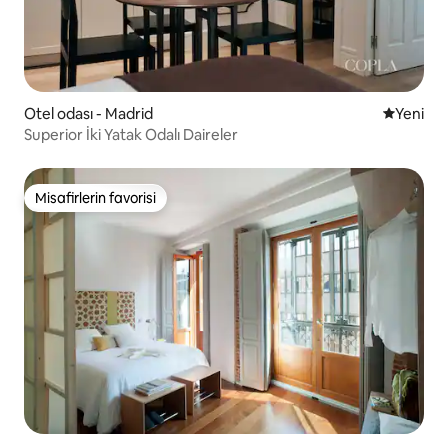
Otel odası - Madrid
Yeni kona
Yeni
Superior İki Yatak Odalı Daireler
Misafirlerin favorisi
Misafirlerin favorisi