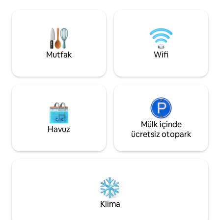
şeyi bulacaksınız
donanımlı bir küçük mutfak, akıllı TV,
malzemeleri sağla
yüksek hızlı kablosuz internet bağlantısı
bağlantısı çok iyidi
ve tam konfor için klima ve ısıtma sunar.
konumlardan biri
Şehrin her köşesini keşfetmek için
hemen her yere yür
metro, tren ve otobüsle mükemmel
bağlantı.
Mutfak
Wifi
Mülk içinde
Havuz
ücretsiz otopark
Klima