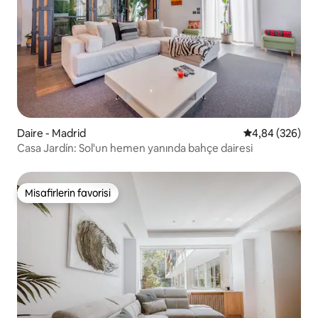
Daire - Madrid
5 üzerinden or
4,84 (326)
Casa Jardín: Sol'un hemen yanında bahçe dairesi
Misafirlerin favorisi
Misafirlerin favorisi