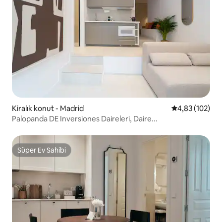
Kiralık konut - Madrid
5 üzerinden or
4,83 (102)
Palopanda DE Inversiones Daireleri, Daire...
Süper Ev Sahibi
Süper Ev Sahibi