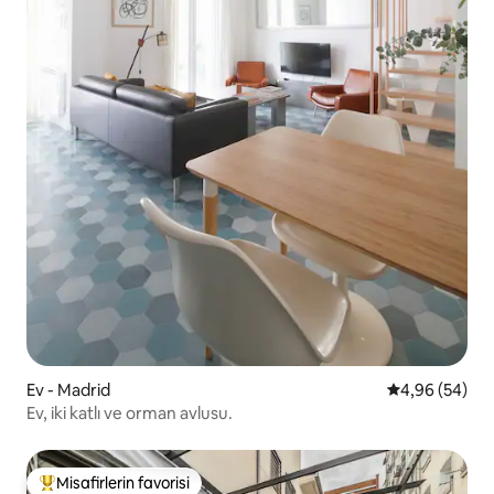
Ev - Madrid
5 üzerinden o
4,96 (54)
Ev, iki katlı ve orman avlusu.
Misafirlerin favorisi
Misafirlerin favorilerinden en beğenilenler arasında