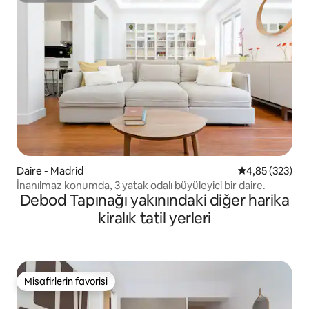
Daire - Madrid
5 üzerinden or
4,85 (323)
İnanılmaz konumda, 3 yatak odalı büyüleyici bir daire.
Debod Tapınağı yakınındaki diğer harika
kiralık tatil yerleri
Misafirlerin favorisi
Misafirlerin favorisi