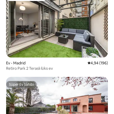
Ev - Madrid
5 üzerinden or
4,94 (196)
Retiro Park 2 Teraslı lüks ev
Süper Ev Sahibi
Süper Ev Sahibi