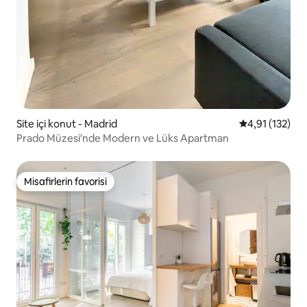
Site içi konut - Madrid
5 üzerinden o
4,91 (132)
Prado Müzesi'nde Modern ve Lüks Apartman
Misafirlerin favorisi
Misafirlerin favorisi