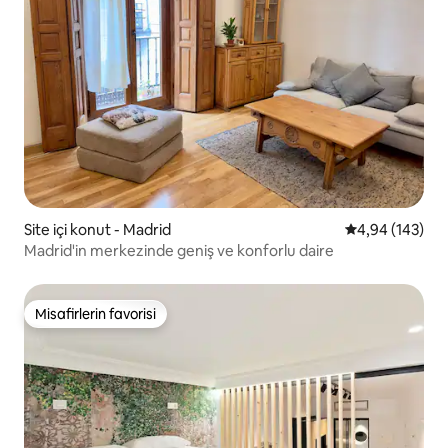
Site içi konut - Madrid
5 üzerinden or
4,94 (143)
Madrid'in merkezinde geniş ve konforlu daire
Misafirlerin favorisi
Misafirlerin favorisi