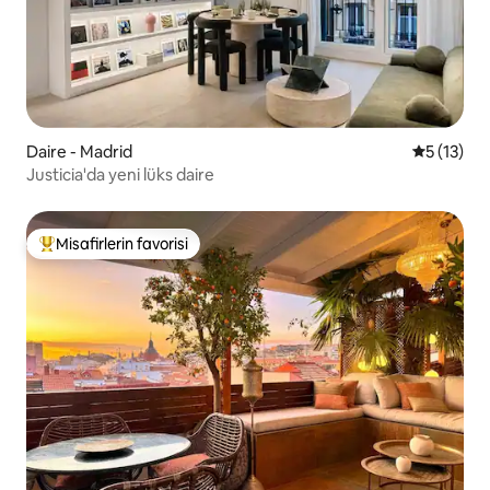
Daire - Madrid
5 üzerind
5 (13)
Justicia'da yeni lüks daire
Misafirlerin favorisi
Misafirlerin favorilerinden en beğenilenler arasında