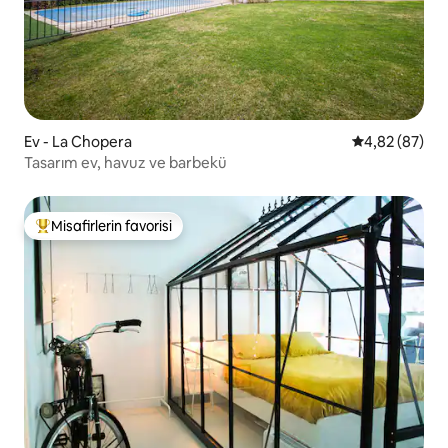
Ev - La Chopera
5 üzerinden o
4,82 (87)
Tasarım ev, havuz ve barbekü
Misafirlerin favorisi
Misafirlerin favorilerinden en beğenilenler arasında