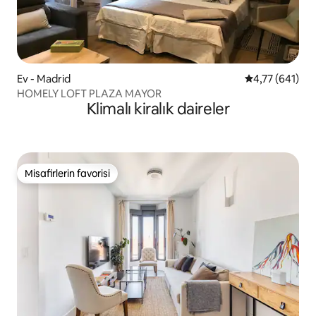
Ev - Madrid
5 üzerinden o
4,77 (641)
HOMELY LOFT PLAZA MAYOR
Klimalı kiralık daireler
Misafirlerin favorisi
Misafirlerin favorisi