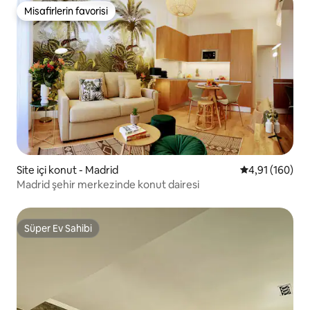
Misafirlerin favorisi
Misafirlerin favorisi
Site içi konut - Madrid
5 üzerinden o
4,91 (160)
Madrid şehir merkezinde konut dairesi
Süper Ev Sahibi
Süper Ev Sahibi