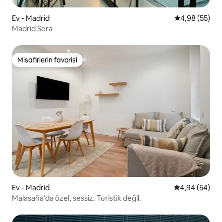
Ev - Madrid
5 üzerinden o
4,98 (55)
Madrid Sera
Misafirlerin favorisi
Misafirlerin favorisi
Ev - Madrid
5 üzerinden o
4,94 (54)
Malasaña'da özel, sessiz. Turistik değil.