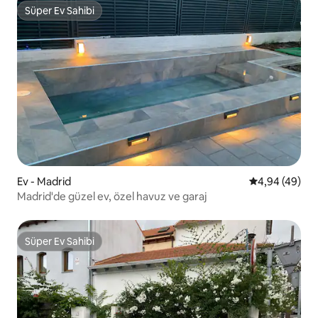
Süper Ev Sahibi
Süper Ev Sahibi
Ev - Madrid
5 üzerinden o
4,94 (49)
Madrid'de güzel ev, özel havuz ve garaj
Süper Ev Sahibi
Süper Ev Sahibi