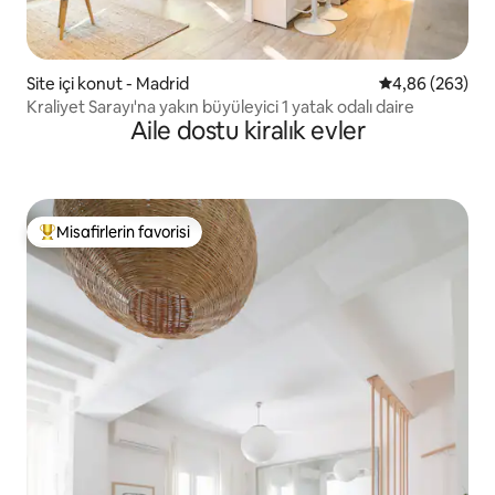
Site içi konut - Madrid
5 üzerinden or
4,86 (263)
Kraliyet Sarayı'na yakın büyüleyici 1 yatak odalı daire
Aile dostu kiralık evler
Misafirlerin favorisi
Misafirlerin favorilerinden en beğenilenler arasında