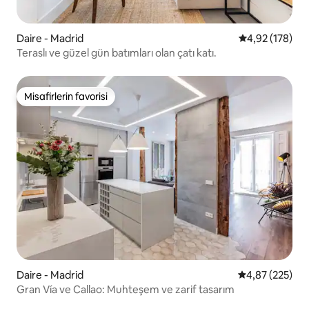
Daire - Madrid
5 üzerinden or
4,92 (178)
Teraslı ve güzel gün batımları olan çatı katı.
Misafirlerin favorisi
Misafirlerin favorisi
Daire - Madrid
5 üzerinden or
4,87 (225)
Gran Vía ve Callao: Muhteşem ve zarif tasarım