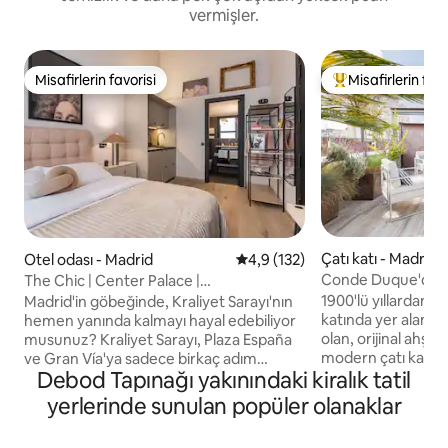
vermişler.
Misafirlerin favorisi
Misafirlerin favo
Misafirlerin favorisi
Misafirlerin favor
Çatı katı - Madrid
Otel odası - Madrid
5 üzerinden ortalama 4,9 puan
4,9 (132)
Conde Duque'da öze
The Chic | Center Palace |
katı
Wifi/Klima/Akıllı TV/Mutfak
1900'lü yıllardan k
Madrid'in göbeğinde, Kraliyet Sarayı'nın
katında yer alan, gü
hemen yanında kalmayı hayal edebiliyor
olan, orijinal ahşap
musunuz? Kraliyet Sarayı, Plaza España
modern çatı katı, 
ve Gran Vía'ya sadece birkaç adım
Debod Tapınağı yakınındaki kiralık tatil
yürüdükten sonra 
uzaklıkta, güvenli ve zarif bir semtte yer
dinlenmenizi sağla
alan bu samimi, müstakil stüdyo daire
yerlerinde sunulan popüler olanaklar
süper konforludur. Madrid'de hari
(diğer misafirlerle ortak alan yoktur)
vakit geçirmek için
yağmur duşlu spa tarzı bir banyo, tam