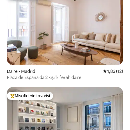
Daire - Madrid
5 üzerinden 
4,83 (12)
Plaza de España'da 2 kişilik ferah daire
Misafirlerin favorisi
Misafirlerin favorilerinden en beğenilenler arasında