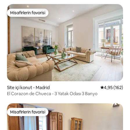
Misafirlerin favorisi
Misafirlerin favorisi
Site içi konut - Madrid
5 üzerinden or
4,95 (162)
El Corazon de Chueca - 3 Yatak Odası 3 Banyo
Misafirlerin favorisi
Misafirlerin favorisi