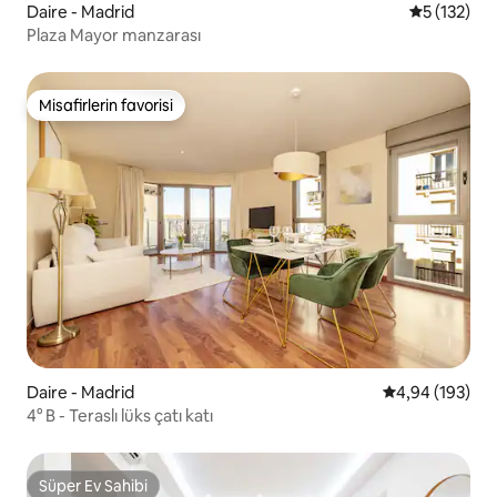
Daire - Madrid
5 üzerinde
5 (132)
Plaza Mayor manzarası
Misafirlerin favorisi
Misafirlerin favorisi
Daire - Madrid
5 üzerinden or
4,94 (193)
4° B - Teraslı lüks çatı katı
Süper Ev Sahibi
Süper Ev Sahibi