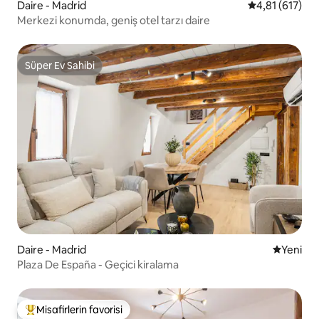
Daire - Madrid
5 üzerinden o
4,81 (617)
Merkezi konumda, geniş otel tarzı daire
Süper Ev Sahibi
Süper Ev Sahibi
Daire - Madrid
Yeni kona
Yeni
Plaza De España - Geçici kiralama
Misafirlerin favorisi
Misafirlerin favorilerinden en beğenilenler arasında