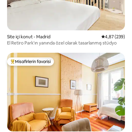
Site içi konut - Madrid
5 üzerinden or
4,87 (239)
El Retiro Park'ın yanında özel olarak tasarlanmış stüdyo
Misafirlerin favorisi
Misafirlerin favorilerinden en beğenilenler arasında