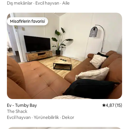
Dış mekânlar
·
Evcil hayvan
·
Aile
Misafirlerin favorisi
Misafirlerin favorisi
Ev - Tumby Bay
5 üzerinden 
4,87 (15)
The Shack
Evcil hayvan
·
Yürünebilirlik
·
Dekor