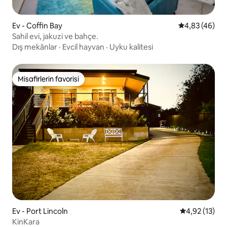
Ev - Coffin Bay
5 üzerinden o
4,83 (46)
Sahil evi, jakuzi ve bahçe.
Dış mekânlar
·
Evcil hayvan
·
Uyku kalitesi
Misafirlerin favorisi
Misafirlerin favorisi
Ev - Port Lincoln
5 üzerinden 
4,92 (13)
KinKara