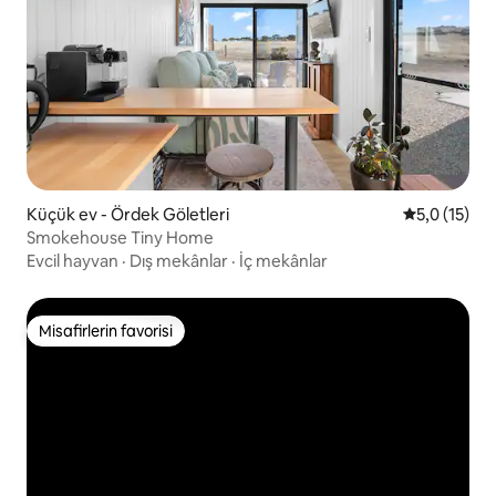
Küçük ev - Ördek Göletleri
5 üzerinden
5,0 (15)
Smokehouse Tiny Home
Evcil hayvan
·
Dış mekânlar
·
İç mekânlar
Misafirlerin favorisi
Misafirlerin favorisi