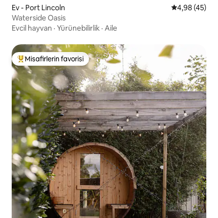
Ev - Port Lincoln
5 üzerinden o
4,98 (45)
Waterside Oasis
Evcil hayvan
·
Yürünebilirlik
·
Aile
Misafirlerin favorisi
Misafirlerin favorilerinden en beğenilenler arasında