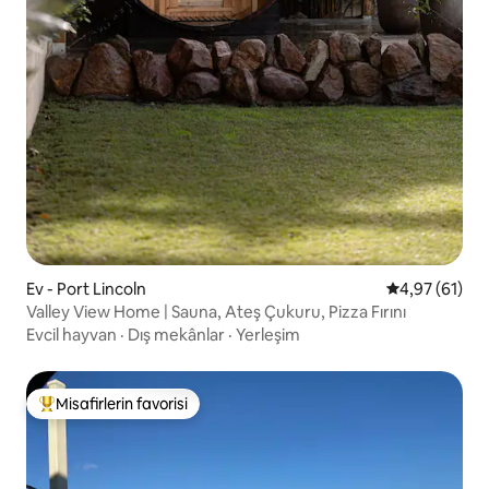
Ev - Port Lincoln
5 üzerinden o
4,97 (61)
Valley View Home | Sauna, Ateş Çukuru, Pizza Fırını
Evcil hayvan
·
Dış mekânlar
·
Yerleşim
Misafirlerin favorisi
Misafirlerin favorilerinden en beğenilenler arasında