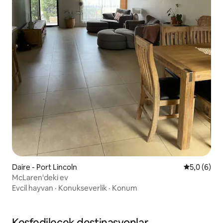
Daire - Port Lincoln
5 üzerinde
5,0 (6)
McLaren'deki ev
Evcil hayvan
·
Konukseverlik
·
Konum
Keşfedilecek destinasyonlar