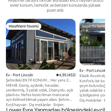
Misafirler de aynı fikirde: Buradaki evcil hayvan dostu
evler konum, temizlik ve benzeri konularda yüksek
puan aldı.
Misafirlerin favorisi
Süper Ev Sahibi
Misafirlerin favorisi
Süper Ev Sahibi
Ev - Port Lincoln
Ev - Port Lincoln
5 üzerinden ortalama 4,95 puan
4,95 (453)
Klasik Avustralya k
Şehirdeki EN İYİ KONUM... Her yere 2
- CBD'ye yürüme
Konforlu bir konak
dakika yürüme mesafesinde
Mill Hill. Geniş, aydınlık, havadar,
şeyin bulunduğu,
yenilenmiş, 3 yatak odalı, 2 banyolu, açık
yatak odalı bir eve
planlı ev. Nefes kesici liman manzaralı
iş bölgesine yürü
ayrı bölmeli klimalı yaşam alanı. Şehrin
bu ev, popüler, ödü
Dış mekânlar
·
Evci
sessiz bir bölgesinde merkezi bir
yaklaşık 200 metre uz
Evcil hayvan
·
Dış mekânlar
·
Erişim
konumda, geniş sokak dışı otoparkı.
Lower Eyre Yarımadası bölgesindeki evcil
yemeğin ve yerel o