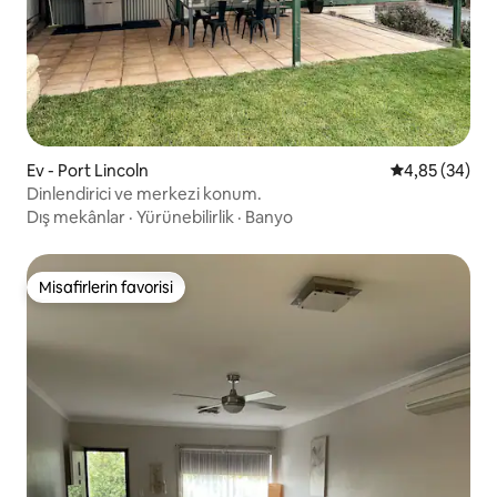
Ev - Port Lincoln
5 üzerinden o
4,85 (34)
Dinlendirici ve merkezi konum.
Dış mekânlar
·
Yürünebilirlik
·
Banyo
Misafirlerin favorisi
Misafirlerin favorisi