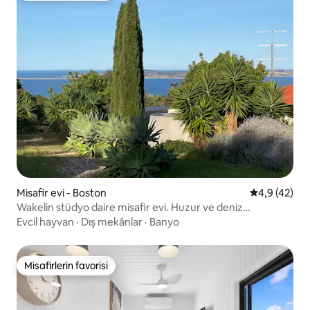
Misafir evi - Boston
5 üzerinden
4,9 (42)
Wakelin stüdyo daire misafir evi. Huzur ve deniz
manzaraları…
Evcil hayvan
·
Dış mekânlar
·
Banyo
Misafirlerin favorisi
Misafirlerin favorisi