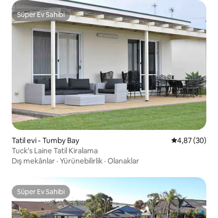
Süper Ev Sahibi
Süper Ev Sahibi
Tatil evi - Tumby Bay
5 üzerinden o
4,87 (30)
Tuck's Laine Tatil Kiralama
Dış mekânlar
·
Yürünebilirlik
·
Olanaklar
Süper Ev Sahibi
Süper Ev Sahibi