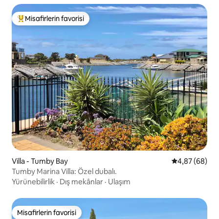
Misafirlerin favorisi
Misafirlerin favorilerinden en beğenilenler arasında
Villa - Tumby Bay
5 üzerinden o
4,87 (68)
Tumby Marina Villa: Özel dubalı.
Yürünebilirlik
·
Dış mekânlar
·
Ulaşım
Misafirlerin favorisi
Misafirlerin favorisi