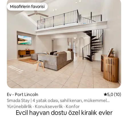
Misafirlerin favorisi
Misafirlerin favorisi
Ev - Port Lincoln
5 üzerinden
5,0 (10)
Smada Stay | 4 yatak odası, sahil kenarı, mükemmel
eğlence
Yürünebilirlik
·
Konukseverlik
·
Konfor
Evcil hayvan dostu özel kiralık evler