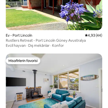
Ev - Port Lincoln
5 üzerinden o
4,93 (44)
Rustlers Retreat - Port Lincoln Güney Avustralya
Evcil hayvan
·
Dış mekânlar
·
Konfor
Misafirlerin favorisi
Misafirlerin favorisi