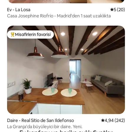
Ev - La Losa
5 üzerinde
5 (20)
Casa Josephine Riofrío - Madrid'den 1 saat uzaklıkta
Misafirlerin favorisi
Misafirlerin favorilerinden en beğenilenler arasında
Daire - Real Sitio de San Ildefonso
5 üzerinden or
4,94 (242)
La Granja'da büyüleyici bir daire. Yeni.