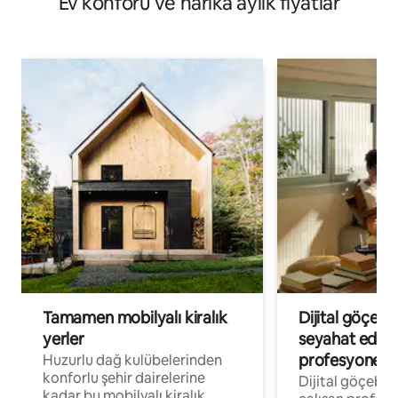
Ev konforu ve harika aylık fiyatlar
Tamamen mobilyalı kiralık
Dijital göçebe
yerler
seyahat eden
profesyonelle
Huzurlu dağ kulübelerinden
konforlu şehir dairelerine
Dijital göçebel
kadar bu mobilyalı kiralık