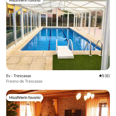
Misafirlerin favorisi
Misafirlerin favorisi
Ev - Trescasas
5 üzerind
5 (6)
Fresno de Trescasas
Misafirlerin favorisi
Misafirlerin favorisi