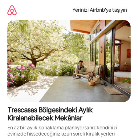
İçeriğe
atla
Yerinizi Airbnb'ye taşıyın
Trescasas Bölgesindeki Aylık
Kiralanabilecek Mekânlar
En az bir aylık konaklama planlıyorsanız kendinizi
evinizde hissedeceğiniz uzun süreli kiralık yerleri