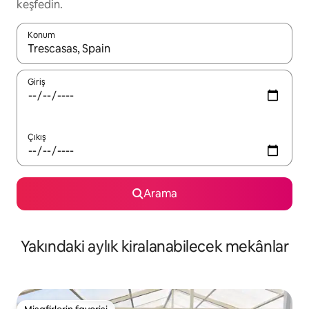
keşfedin.
Konum
Sonuçlar kullanılabilir olduğunda yukarı ve aşağı oklarıyla gezi
Giriş
Çıkış
Arama
Yakındaki aylık kiralanabilecek mekânlar