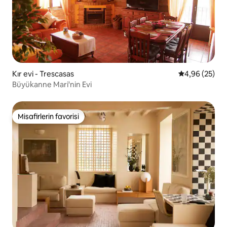
Kır evi - Trescasas
5 üzerinden o
4,96 (25)
Büyükanne Mari'nin Evi
Misafirlerin favorisi
Misafirlerin favorisi