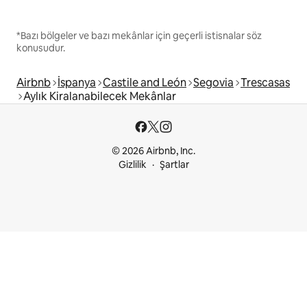
*Bazı bölgeler ve bazı mekânlar için geçerli istisnalar söz
konusudur.
Airbnb
İspanya
Castile and León
Segovia
Trescasas
Aylık Kiralanabilecek Mekânlar
© 2026 Airbnb, Inc.
Gizlilik
Şartlar