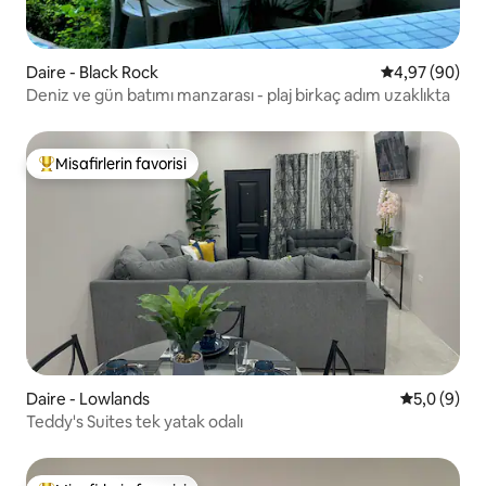
Daire - Black Rock
5 üzerinden o
4,97 (90)
Deniz ve gün batımı manzarası - plaj birkaç adım uzaklıkta
Misafirlerin favorisi
Misafirlerin favorilerinden en beğenilenler arasında
Daire - Lowlands
5 üzerinde
5,0 (9)
Teddy's Suites tek yatak odalı