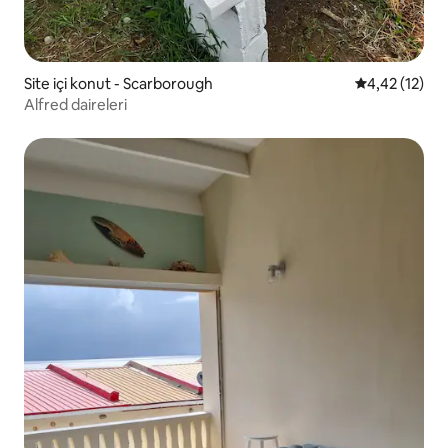
Site içi konut - Scarborough
5 üzerinden 
4,42 (12)
Alfred daireleri