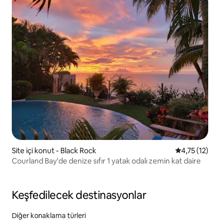
Site içi konut - Black Rock
5 üzerinden 
4,75 (12)
Courland Bay'de denize sıfır 1 yatak odalı zemin kat daire
Keşfedilecek destinasyonlar
Diğer konaklama türleri