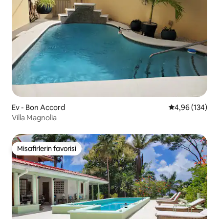
Ev - Bon Accord
5 üzerinden or
4,96 (134)
Villa Magnolia
Misafirlerin favorisi
Misafirlerin favorisi