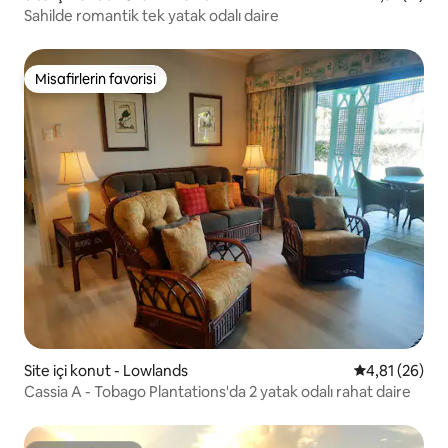
Sahilde romantik tek yatak odalı daire
Misafirlerin favorisi
Misafirlerin favorisi
Site içi konut - Lowlands
5 üzerinden o
4,81 (26)
Cassia A - Tobago Plantations'da 2 yatak odalı rahat daire