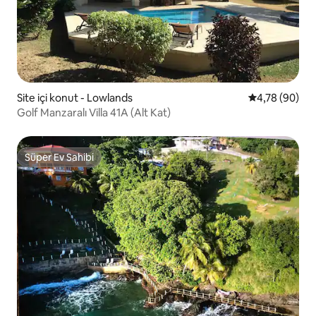
Site içi konut - Lowlands
5 üzerinden o
4,78 (90)
Golf Manzaralı Villa 41A (Alt Kat)
Süper Ev Sahibi
Süper Ev Sahibi