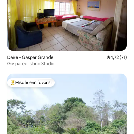
Daire - Gaspar Grande
5 üzerinden 
4,72 (71)
Gasparee Island Studio
Misafirlerin favorisi
Misafirlerin favorilerinden en beğenilenler arasında