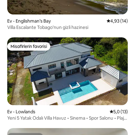
Ev - Englishman’s Bay
5 üzerinden o
4,93 (14)
Villa Escalante Tobago'nun gizli hazinesi
Misafirlerin favorisi
Misafirlerin favorisi
Ev - Lowlands
5 üzerinden
5,0 (13)
Yeni 5 Yatak Odalı Villa Havuz • Sinema • Spor Salonu • Plaj •
Özel