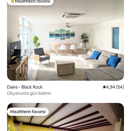
Misafirlerin favorisi
Misafirlerin favorilerinden en beğenilenler arasında
Daire - Black Rock
5 üzerinden o
4,94 (54)
Okyanusta gün batımı
Misafirlerin favorisi
Misafirlerin favorisi