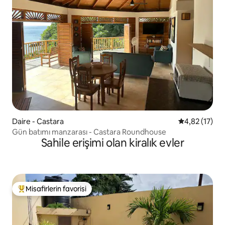
Daire - Castara
5 üzerinden 
4,82 (17)
Gün batımı manzarası - Castara Roundhouse
Sahile erişimi olan kiralık evler
Misafirlerin favorisi
Misafirlerin favorilerinden en beğenilenler arasında