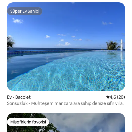
Süper Ev Sahibi
Süper Ev Sahibi
Ev - Bacolet
5 üzerinden 
4,6 (20)
Sonsuzluk - Muhteşem manzaralara sahip denize sıfır villa.
Misafirlerin favorisi
Misafirlerin favorisi