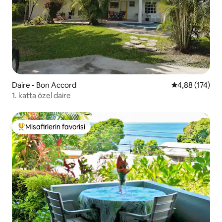
Daire - Bon Accord
5 üzerinden or
4,88 (174)
1. katta özel daire
Misafirlerin favorisi
Misafirlerin favorilerinden en beğenilenler arasında