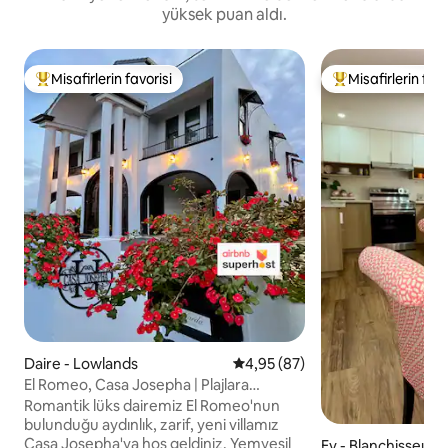
yüksek puan aldı.
Misafirlerin favorisi
Misafirlerin favo
Misafirlerin favorilerinden en beğenilenler arasında
Misafirlerin favor
Daire - Lowlands
5 üzerinden ortalama 4,95 pua
4,95 (87)
El Romeo, Casa Josepha | Plajlara
arabayla 10 dakika!
Romantik lüks dairemiz El Romeo'nun
bulunduğu aydınlık, zarif, yeni villamız
Casa Josepha'ya hoş geldiniz. Yemyeşil
Ev - Blanchisseuse