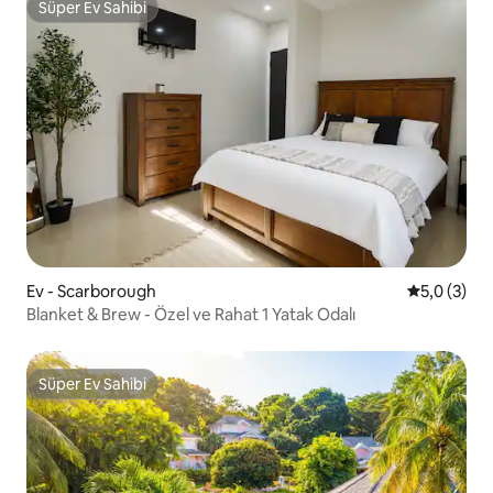
Süper Ev Sahibi
Süper Ev Sahibi
Ev - Scarborough
5 üzerinde
5,0 (3)
Blanket & Brew - Özel ve Rahat 1 Yatak Odalı
Süper Ev Sahibi
Süper Ev Sahibi