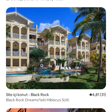
Site içi konut - Black Rock
5 üzerinden 
4,81 (31)
Black Rock Dreams'teki Hibiscus Süiti