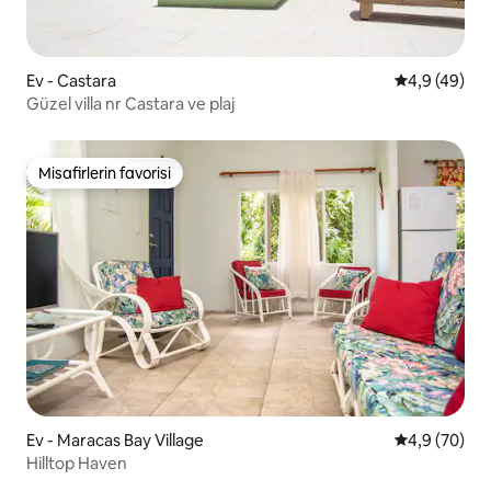
Ev - Castara
5 üzerinden 
4,9 (49)
Güzel villa nr Castara ve plaj
Misafirlerin favorisi
Misafirlerin favorisi
Ev - Maracas Bay Village
5 üzerinden 
4,9 (70)
Hilltop Haven