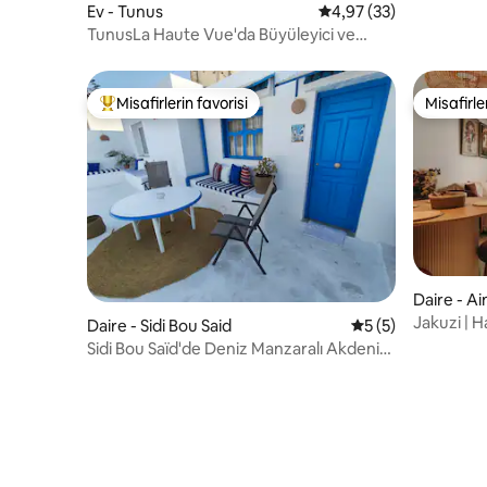
Ev - Tunus
5 üzerinden ortalama 
4,97 (33)
TunusLa Haute Vue'da Büyüleyici ve
Rahat Ev
Misafirlerin favorisi
Misafirle
Misafirlerin favorilerinden en beğenilenler arasında
Misafirle
Daire - A
Jakuzi | H
Daire - Sidi Bou Said
5 üzerinden ortal
5 (5)
kablosuz i
Sidi Bou Saïd'de Deniz Manzaralı Akdeniz
Kaçamağı