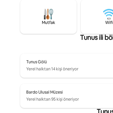
ve dizileri olan TV, düzenli yatak takımı. 15
dakika yürüme mesafesinde: mavi
sokaklar, kafeler, deniz ve yerel lezzetler.
Yaratmak, enerji toplamak, kaçmak veya
sadece nefes almak için idealdir.
Mutfak
Wifi
Tunus ili b
Tunus Gölü
Yerel halktan 14 kişi öneriyor
Bardo Ulusal Müzesi
Yerel halktan 95 kişi öneriyor
Tunus 