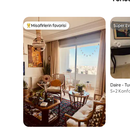
Misafirlerin favorisi
Süper Ev
Misafirlerin favorilerinden en beğenilenler arasında
Süper Ev
Daire - T
S+2 Konfo
Yakın