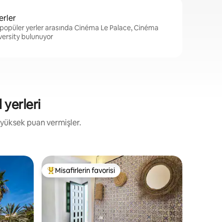
erler
n popüler yerler arasında Cinéma Le Palace, Cinéma
versity bulunuyor
 yerleri
 yüksek puan vermişler.
Ev - La M
Misafirlerin favorisi
Misafi
Misafirlerin favorilerinden en beğenilenler arasında
Misafirl
Çatı Kat
Lüks Dub
La Marsa
Caddesi'n
konum! M
birleştir