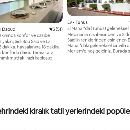
Ev - Tunus
El Manar'da (Tunus) geleneksel
di Daoud
5 üzerinden ortalama 5 puan, 51 değerl
5 (51)
villası
Medinanın cazibesinden ve Sidi
akınında konfor ve cazibe
Saïd'in renklerinden esinlenen E
 yakın, Sidi Bou Saïd ve La
Manar'daki geleneksel bir villa 
8 dakika, havaalanına 18 dakika
Meriem'e hoş geldiniz. Burada sadece bir
i konforlu daire. Temiz tarz,
evde kalmayacak, aynı zamand
ımlı mutfak, hızlı kablosuz
kendinizi otantik ve sıcak bir T
ağlantısı, sıcak atmosfer ve
evrenine kaptıracaksınız. Seramikler,
lışma, tatil veya uzun süreli
toprak kaplar, mavi dokunuşlar
ar için tasarlanmış alanlar.
4,98 puan, 52 değerlendirme
döneme ait mobilyalar arasında
olayca keşfetmek için uygun bir
bir hikâye anlatıyor. İster ailenizle, ister
onforunuza özen gösteren
çift olarak ister yalnız olun, huz
 sahipleri tarafından
arıyorsanız ve güzel şeyleri sev
aksınız. Keşifler, dinlenme ve
burası idealdir. En az 2 gece
rasında tek işiniz unutulmaz bir
nın keyfini çıkarmak
ehrindeki kiralık tatil yerlerindeki popül