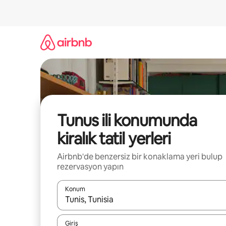
İçeriğe
atla
Tunus ili konumunda
kiralık tatil yerleri
Airbnb'de benzersiz bir konaklama yeri bulup
rezervasyon yapın
Konum
Sonuçlar kullanılabilir olduğunda yukarı ve aşağı 
Giriş