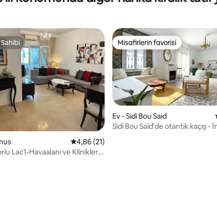
 Sahibi
Misafirlerin favorisi
 Sahibi
Misafirlerin favorisi
Ev - Sidi Bou Said
Sidi Bou Saïd'de otantik kaçış - 
manzara
unus
5 üzerinden ortalama 4,86 puan, 21 değerl
4,86 (21)
rlu Lac1-Havaalanı ve Kliniklere