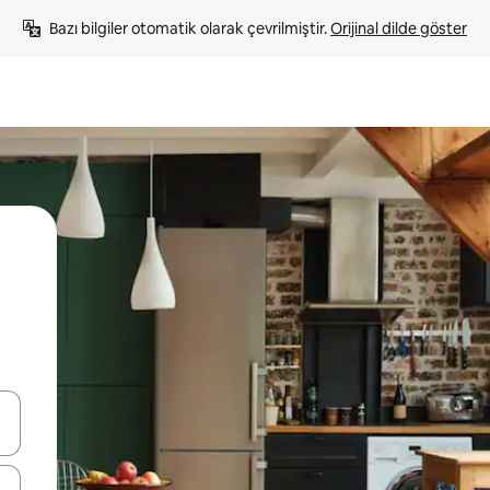
Bazı bilgiler otomatik olarak çevrilmiştir. 
Orijinal dilde göster
oklarıyla gezinin veya dokunarak ya da kaydırma hareketleriyle keşfedin