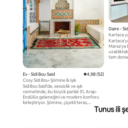
Daire - Si
Kartaca y
Kartaca'ya
Marsa'ya 
uzaklıktak
tam donan
internet b
uzaktan ça
konaklamal
Ev - Sidi Bou Said
5 üzerinden ortalama 
4,98 (52)
Bölgeyi k
Cosy Sidi Bou-Şömine & Işık
konum. K
Sidi Bou Saïd'de, sessizlik ve ışık
tutkulu ev
cennetinde, bu büyük parlak S1, Arap-
karşılanac
Endülüs geleneğini ve modern konforu
esneklik a
birleştiriyor. Şömine, çiçekli teras,
konaklama
Tunus ili ş
kemerler, zelliges ve el yapımı mobilyalar
benzersiz bir atmosfer yaratıyor. Tam
donanımlı mutfak, yüksek hızlı kablosuz
internet bağlantısı, tüm kanalları, filmleri