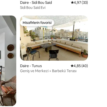
Daire - Sidi Bou Said
5 üzerinden ortalama
4,97 (33)
Sidi Bou Saïd Evi
Misafirlerin favorisi
Misafirlerin favorisi
endirme
Daire - Tunus
5 üzerinden ortalama
4,85 (40)
Geniş ve Merkezi + Barbekü Terası