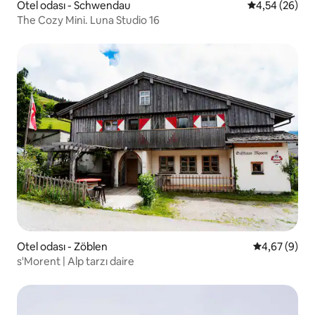
Otel odası - Schwendau
5 üzerinden o
4,54 (26)
The Cozy Mini. Luna Studio 16
Otel odası - Zöblen
5 üzerinden 
4,67 (9)
s'Morent | Alp tarzı daire