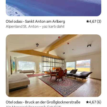
Otel odası - Sankt Anton am Arlberg
5 üzerinden 
4,67 (3)
Alpenland St. Anton – yaz kartı dahil
Otel odası - Bruck an der Großglocknerstraße
5 üzerinden 
4,67 (6)