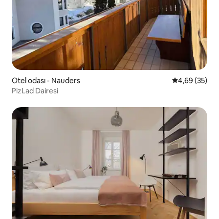
Otel odası - Nauders
5 üzerinden o
4,69 (35)
PizLad Dairesi