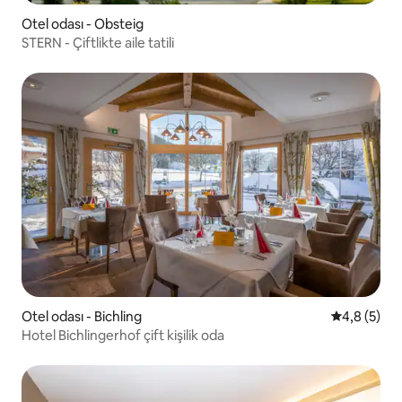
Otel odası - Obsteig
STERN - Çiftlikte aile tatili
Otel odası - Bichling
5 üzerinde
4,8 (5)
Hotel Bichlingerhof çift kişilik oda