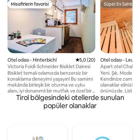
Misafirlerin favorisi
Süper Ev Sahibi
Misafirlerin favorisi
Süper Ev Sahibi
Otel odası - Hinterbichl
5 üzerinden ortalama 5,0 pua
5,0 (20)
Otel odası - Leuta
Victoria Foidl-Schneider Bisiklet Dairesi
Apart otel Chalina
Bisiklet temalı odamızda benzersiz bir
Yeni. Şık. Modern.
konaklama deneyimi yaşayın! Bu samimi
Kendinize zaman ve 
mekânda birleşik bir oturma ve uyku
olanaklar elinizin a
alanı, iyi donanımlı bir mutfak ve özel bir
önünüzde. Listeni
Tirol bölgesindeki otellerde sunulan
banyo bulunmaktadır. Balkonunuza çıkın
aktiviteleri. Bu iyi
ve nefes kesici dağ manzaralarının tadını
Çok şeyimiz var. Hatta bazıları her şeye
popüler olanaklar
çıkarın. Ücretsiz kablosuz internet
sahip olduğumuzu b
bağlantısıyla dünyayla bağlantınızı
mütevazı olmayı t
koparmayın ve kahve makinesi, su ısıtıcısı
her şeyi düşündü
ve oda içi kasanın rahatlığını yaşayın.
Biz de dairelerde
Konforunuz için odada ısıtma, saç
seyahatseverler o
kurutma makinesi ve temiz havlular
ihtiyacınız olduğunu