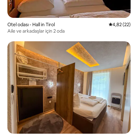
Otel odası - Hall in Tirol
5 üzerinden o
4,82 (22)
Aile ve arkadaşlar için 2 oda