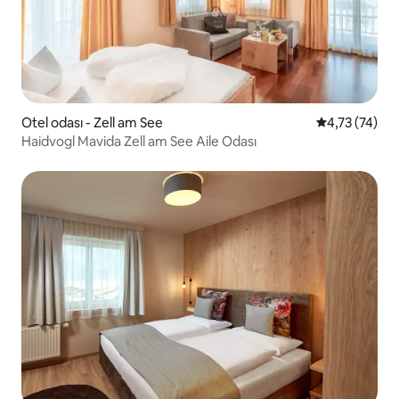
Otel odası - Zell am See
5 üzerinden 
4,73 (74)
Haidvogl Mavida Zell am See Aile Odası