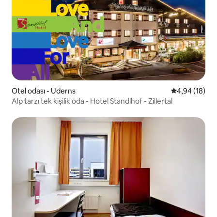
Otel odası - Uderns
5 üzerinden o
4,94 (18)
Alp tarzı tek kişilik oda - Hotel Standlhof - Zillertal