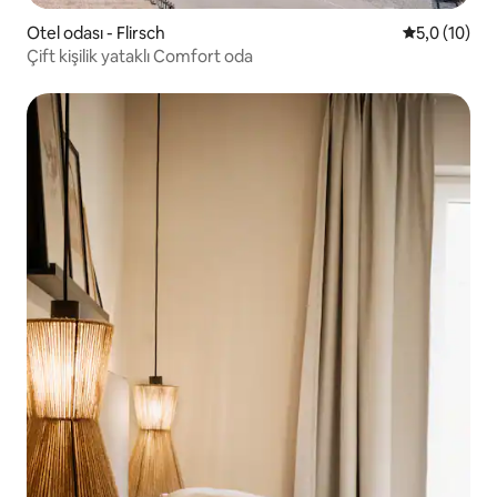
Otel odası - Flirsch
5 üzerinden
5,0 (10)
Çift kişilik yataklı Comfort oda