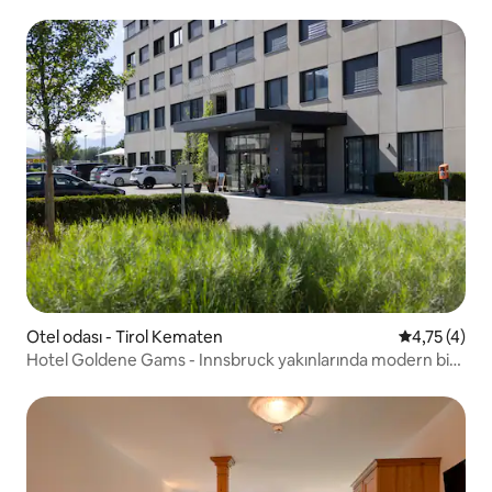
Otel odası - Tirol Kematen
5 üzerinden
4,75 (4)
Hotel Goldene Gams - Innsbruck yakınlarında modern bir
otel