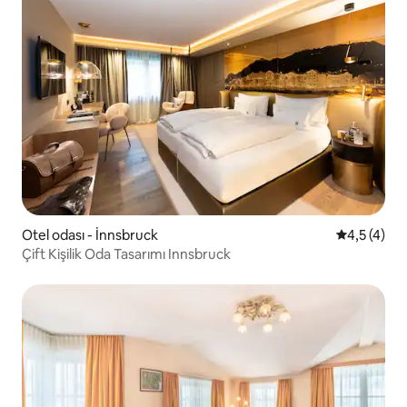
Otel odası - İnnsbruck
5 üzerinde
4,5 (4)
Çift Kişilik Oda Tasarımı Innsbruck