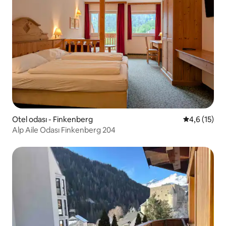
Otel odası - Finkenberg
5 üzerinden
4,6 (15)
Alp Aile Odası Finkenberg 204