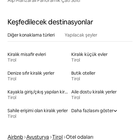
Alp Manzaralı Panoramik Çatı Süiti
Keşfedilecek destinasyonlar
Diğer konaklama türleri
Yapılacak şeyler
Kiralık misafir evleri
Kiralık küçük evler
Tirol
Tirol
Denize sıfır kiralık yerler
Butik oteller
Tirol
Tirol
Kayakla giriş/çıkış yapılan kiralık yerler
Aile dostu kiralık yerler
Tirol
Tirol
Sahile erişimi olan kiralık yerler
Daha fazlasını göster
Tirol
Airbnb
Avusturya
Tirol
Otel odaları