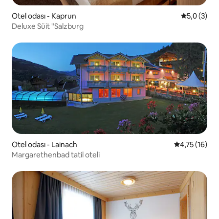
Otel odası - Kaprun
5 üzerinde
5,0 (3)
Deluxe Süit "Salzburg
Otel odası - Lainach
5 üzerinden 
4,75 (16)
Margarethenbad tatil oteli