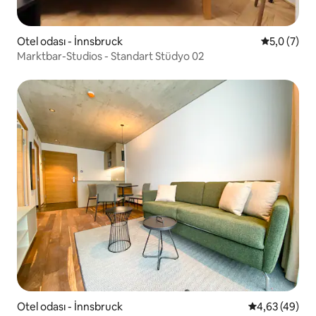
Otel odası - İnnsbruck
5 üzerinde
5,0 (7)
Marktbar-Studios - Standart Stüdyo 02
Otel odası - İnnsbruck
5 üzerinden o
4,63 (49)