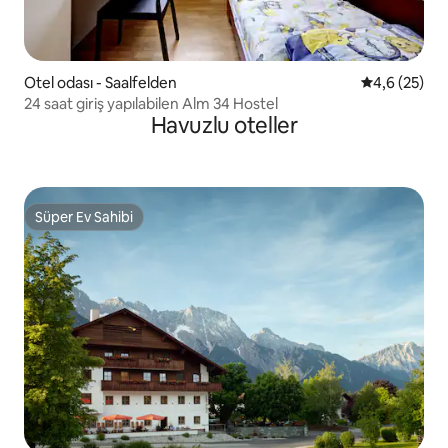
Otel odası - Saalfelden
5 üzerinden 
4,6 (25)
24 saat giriş yapılabilen Alm 34 Hostel
Havuzlu oteller
Süper Ev Sahibi
Süper Ev Sahibi