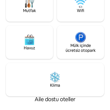
bulunmaktadır. Evcil hayvan kabul edilir.
konaklamayı gerçek
Mekânda satın alabileceğiniz ikramlar
ne olduğunu biliyo
Mutfak
Wifi
mevcuttur.
Mülk içinde
Havuz
ücretsiz otopark
Klima
Aile dostu oteller