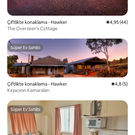
Çiftlikte konaklama - Hawker
5 üzerinden o
4,95 (44)
The Overseer's Cottage
Süper Ev Sahibi
Süper Ev Sahibi
Çiftlikte konaklama - Hawker
5 üzerinde
4,8 (5)
Kırpıcının Kamaraları
Süper Ev Sahibi
Süper Ev Sahibi