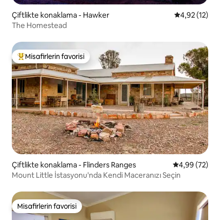
Çiftlikte konaklama - Hawker
5 üzerinden 
4,92 (12)
The Homestead
Misafirlerin favorisi
Misafirlerin favorilerinden en beğenilenler arasında
Çiftlikte konaklama - Flinders Ranges
5 üzerinden o
4,99 (72)
Mount Little İstasyonu'nda Kendi Maceranızı Seçin
Misafirlerin favorisi
Misafirlerin favorisi