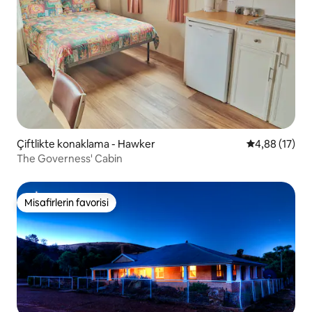
Çiftlikte konaklama - Hawker
5 üzerinden o
4,88 (17)
The Governess' Cabin
Misafirlerin favorisi
Misafirlerin favorisi