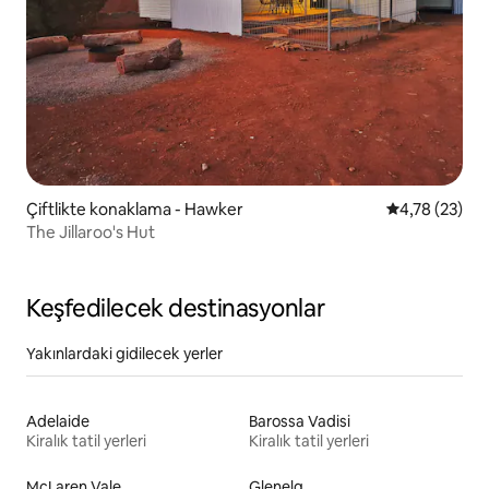
Çiftlikte konaklama - Hawker
5 üzerinden o
4,78 (23)
The Jillaroo's Hut
Keşfedilecek destinasyonlar
Yakınlardaki gidilecek yerler
Adelaide
Barossa Vadisi
Kiralık tatil yerleri
Kiralık tatil yerleri
McLaren Vale
Glenelg