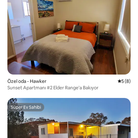
Özel oda - Hawker
5 üzerind
5 (8)
Sunset Apartmanı #2 Elder Range'a Bakıyor
Süper Ev Sahibi
Süper Ev Sahibi