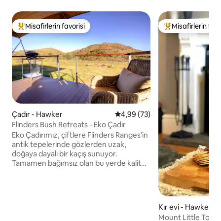
Misafirlerin favorisi
Misafirlerin favo
Misafirlerin favorilerinden en beğenilenler arasında
Misafirlerin favor
Çadır - Hawker
5 üzerinden ortalama 4,99 pua
4,99 (73)
Flinders Bush Retreats - Eko Çadır
Eko Çadırımız, çiftlere Flinders Ranges'in
antik tepelerinde gözlerden uzak,
doğaya dayalı bir kaçış sunuyor.
Tamamen bağımsız olan bu yerde kaliteli
çarşaflı özel yapım bir çift kişilik yatak,
küçük bir mutfak, barbekü ve
kompostlama yapan eko tuvalet ve gazlı
sıcak su bulunan bir ebeveyn banyosu
Kır evi - Hawker
bulunmaktadır. Güneş enerjisi
Mount Little Town
aydınlatma, buzdolabı ve 12V temel