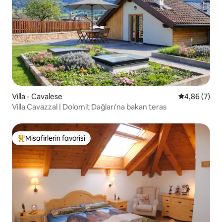
Villa - Cavalese
5 üzerinden 
4,86 (7)
Villa Cavazzal | Dolomit Dağları'na bakan teras
Misafirlerin favorisi
Misafirlerin favorilerinden en beğenilenler arasında