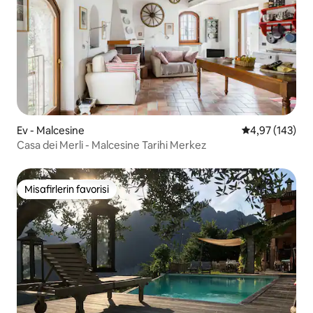
Ev - Malcesine
5 üzerinden or
4,97 (143)
Casa dei Merli - Malcesine Tarihi Merkez
Misafirlerin favorisi
Misafirlerin favorisi