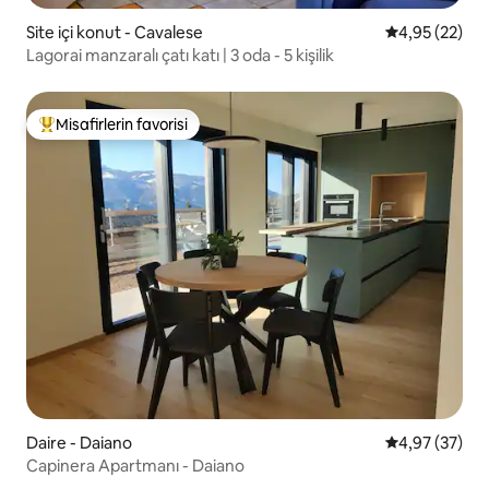
Site içi konut - Cavalese
5 üzerinden o
4,95 (22)
Lagorai manzaralı çatı katı | 3 oda - 5 kişilik
Misafirlerin favorisi
Misafirlerin favorilerinden en beğenilenler arasında
Daire - Daiano
5 üzerinden o
4,97 (37)
Capinera Apartmanı - Daiano