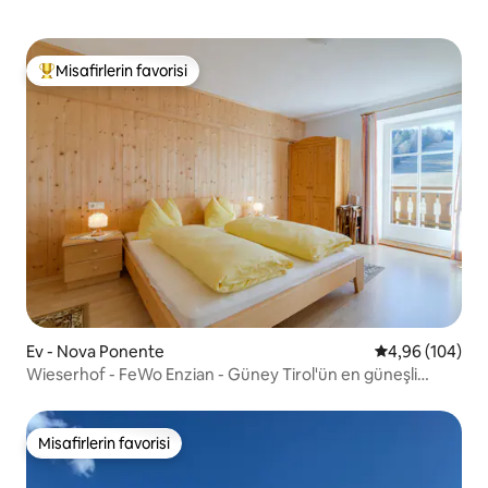
Misafirlerin favorisi
Misafirlerin favorilerinden en beğenilenler arasında
Ev - Nova Ponente
5 üzerinden or
4,96 (104)
Wieserhof - FeWo Enzian - Güney Tirol'ün en güneşli
dairesi
Misafirlerin favorisi
Misafirlerin favorisi