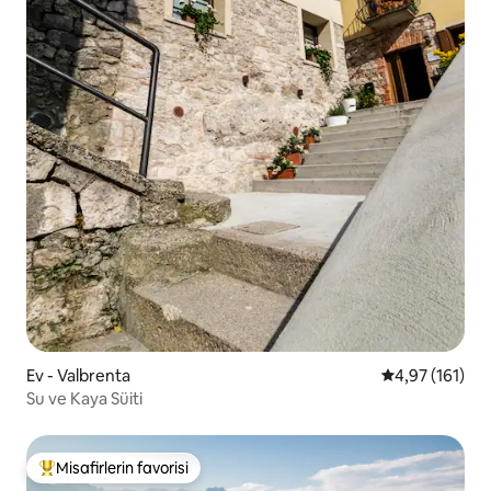
Ev - Valbrenta
5 üzerinden o
4,97 (161)
Su ve Kaya Süiti
Misafirlerin favorisi
Misafirlerin favorilerinden en beğenilenler arasında