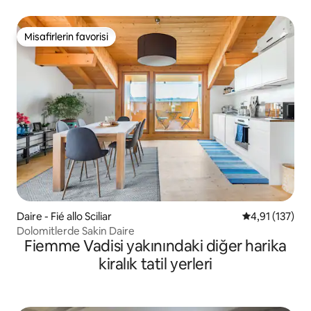
Misafirlerin favorisi
Misafirlerin favorisi
Daire - Fié allo Sciliar
5 üzerinden o
4,91 (137)
Dolomitlerde Sakin Daire
Fiemme Vadisi yakınındaki diğer harika
kiralık tatil yerleri