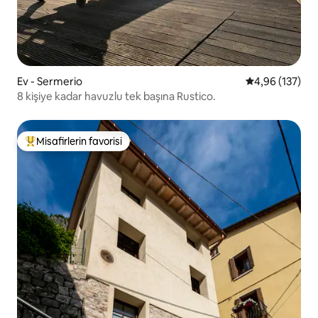
Ev - Sermerio
5 üzerinden or
4,96 (137)
8 kişiye kadar havuzlu tek başına Rustico.
Misafirlerin favorisi
Misafirlerin favorilerinden en beğenilenler arasında