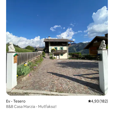
Ev - Tesero
5 üzerinden or
4,93 (182)
B&B Casa Marzia - Mutfaksız!