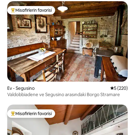
Misafirlerin favorisi
Misafirlerin favorilerinden en beğenilenler arasında
Ev - Segusino
5 üzerinden
5 (220)
Valdobbiadene ve Segusino arasındaki Borgo Stramare
Misafirlerin favorisi
Misafirlerin favorilerinden en beğenilenler arasında