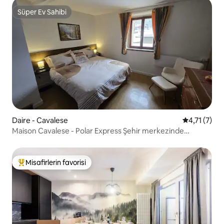
Süper Ev Sahibi
Süper Ev Sahibi
Daire - Cavalese
5 üzerinden
4,71 (7)
Maison Cavalese - Polar Express Şehir merkezinde
samimiyet
Misafirlerin favorisi
Misafirlerin favorilerinden en beğenilenler arasında