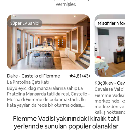
vermişler.
Süper Ev Sahibi
Misafirlerin favoris
Süper Ev Sahibi
Misafirlerin favoris
Daire - Castello di Fiemme
5 üzerinden ortalama 4,81 pua
4,81 (43)
La Pratolina Çatı Katı
Küçük ev - Cavale
Büyüleyici dağ manzaralarına sahip La
Cavalese Val di F
Pratolina Mansarda tatil dairesi, Castello -
Fiemme Vadisi'nin
Molina di Fiemme'de bulunmaktadır. İki
merkezinde, konut
kata yayılan dairede bir oturma odası,
merkezden ve Cerm
bulaşık makinesi bulunan iyi donanımlı bir
kalkış noktasından
mutfak, 4 yatak odası ve 2 banyo
Fiemme Vadisi yakınındaki kiralık tatil
uzaklıkta, iki kişi iç
bulunmaktadır ve 6 misafire kadar
makinesi ile yemek
yerlerinde sunulan popüler olanaklar
konaklama sağlar. Ek olanaklar arasında
donatılmış, özel ba