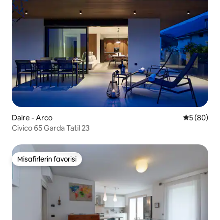
Daire - Arco
5 üzerinde
5 (80)
Civico 65 Garda Tatil 23
Misafirlerin favorisi
Misafirlerin favorisi