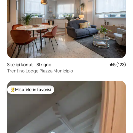
Site içi konut - Strigno
5 üzerinde
5 (123)
Trentino Lodge Piazza Municipio
Misafirlerin favorisi
Misafirlerin favorilerinden en beğenilenler arasında