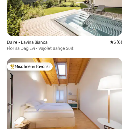
Daire - Lavina Bianca
5 üzerind
5 (6)
Florisa Dağ Evi - Vajolet Bahçe Süiti
Misafirlerin favorisi
Misafirlerin favorilerinden en beğenilenler arasında