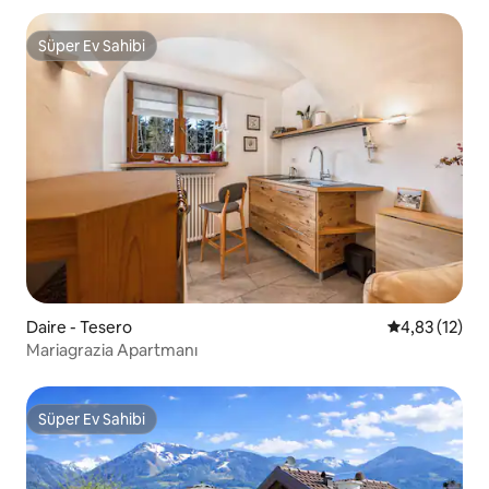
Süper Ev Sahibi
Süper Ev Sahibi
Daire - Tesero
5 üzerinden 
4,83 (12)
Mariagrazia Apartmanı
Süper Ev Sahibi
Süper Ev Sahibi