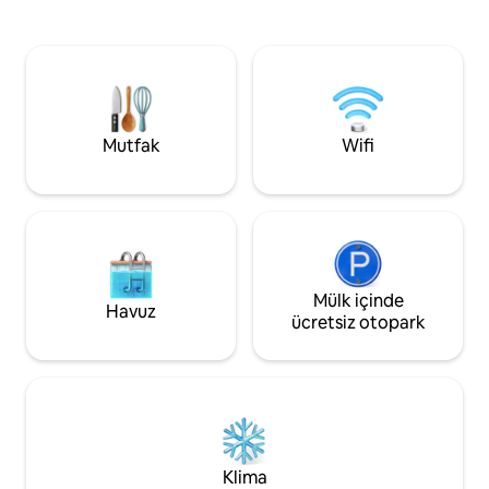
kablosuz internet bağlantısı, çamaşır
Netflix ve Prime TV
makinesi ve TV bulunmaktadır. Lagorai
daire. Birkaç metr
sıradağlarının ve görkemli Pale di San
park yeri. Check-in sırasında: -
Martino'nun nefes kesici manzarasını
Konaklama vergisi k
sunan geniş balkonlu kendi özel açık
- evcil hayvan var
alanınızın keyfini çıkarın.
25,00 € nihai temizlik ücret
varsa 35,00 €.
Mutfak
Wifi
Mülk içinde
Havuz
ücretsiz otopark
Klima