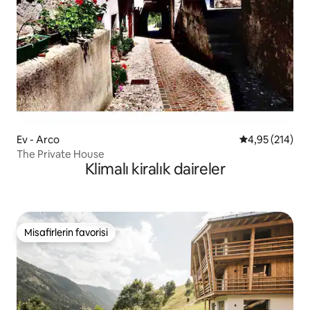
Ev - Arco
5 üzerinden or
4,95 (214)
The Private House
Klimalı kiralık daireler
Misafirlerin favorisi
Misafirlerin favorisi