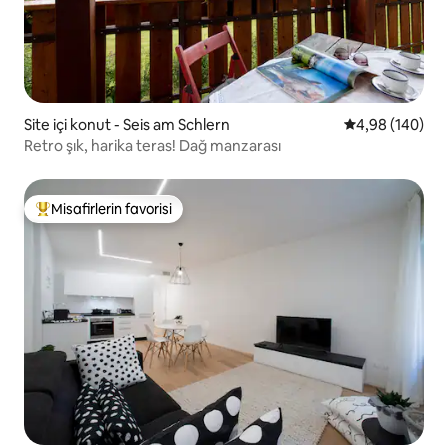
Site içi konut - Seis am Schlern
5 üzerinden or
4,98 (140)
Retro şık, harika teras! Dağ manzarası
Misafirlerin favorisi
Misafirlerin favorilerinden en beğenilenler arasında