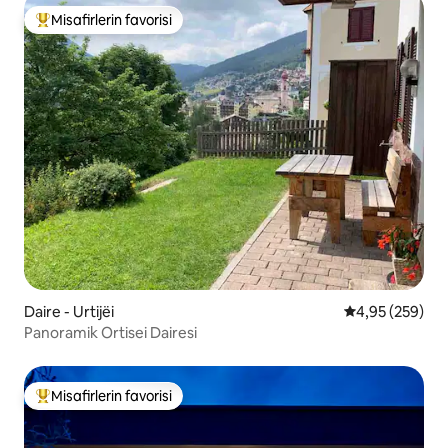
Misafirlerin favorisi
Misafirlerin favorilerinden en beğenilenler arasında
Daire - Urtijëi
5 üzerinden or
4,95 (259)
Panoramik Ortisei Dairesi
Misafirlerin favorisi
Misafirlerin favorilerinden en beğenilenler arasında