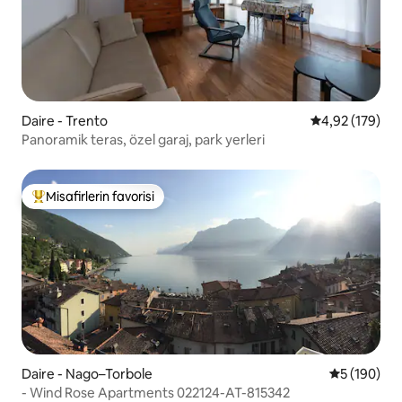
Daire - Trento
5 üzerinden or
4,92 (179)
Panoramik teras, özel garaj, park yerleri
Misafirlerin favorisi
Misafirlerin favorilerinden en beğenilenler arasında
Daire - Nago–Torbole
5 üzerinden
5 (190)
- Wind Rose Apartments 022124-AT-815342