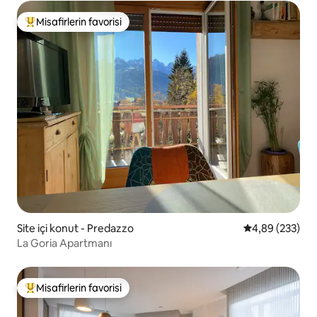
Misafirlerin favorisi
Misafirlerin favorilerinden en beğenilenler arasında
Site içi konut - Predazzo
5 üzerinden or
4,89 (233)
La Goria Apartmanı
Misafirlerin favorisi
Misafirlerin favorilerinden en beğenilenler arasında