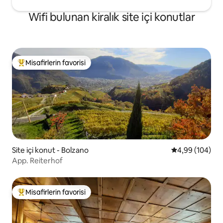
Wifi bulunan kiralık site içi konutlar
Misafirlerin favorisi
Misafirlerin favorilerinden en beğenilenler arasında
Site içi konut - Bolzano
5 üzerinden or
4,99 (104)
App. Reiterhof
Misafirlerin favorisi
Misafirlerin favorilerinden en beğenilenler arasında