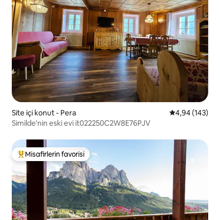
Site içi konut - Pera
5 üzerinden or
4,94 (143)
Similde'nin eski evi it022250C2W8E76PJV
Misafirlerin favorisi
Misafirlerin favorilerinden en beğenilenler arasında