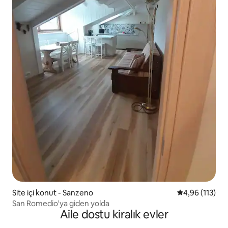
Site içi konut - Sanzeno
5 üzerinden o
4,96 (113)
San Romedio'ya giden yolda
Aile dostu kiralık evler