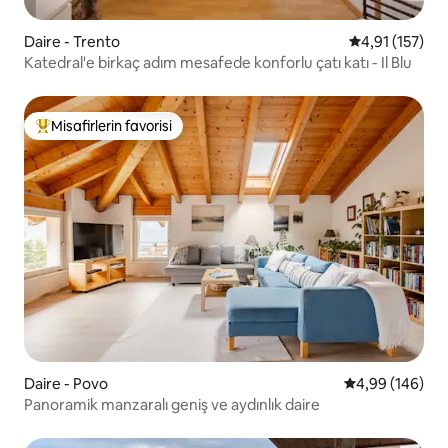
Daire - Trento
5 üzerinden o
4,91 (157)
Katedral'e birkaç adım mesafede konforlu çatı katı - Il Blu
Misafirlerin favorisi
Misafirlerin favorilerinden en beğenilenler arasında
Daire - Povo
5 üzerinden or
4,99 (146)
Panoramik manzaralı geniş ve aydınlık daire