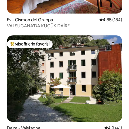
Ev - Cismon del Grappa
5 üzerinden or
4,85 (184)
VALSUGANA'DA KÜÇÜK DAİRE
Misafirlerin favorisi
Misafirlerin favorilerinden en beğenilenler arasında
Daire - Valstagna
5 üzerinden
4,9 (41)