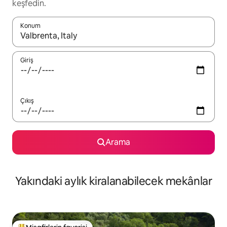
keşfedin.
Konum
Sonuçlar kullanılabilir olduğunda yukarı ve aşağı oklarıyla gezi
Giriş
Çıkış
Arama
Yakındaki aylık kiralanabilecek mekânlar