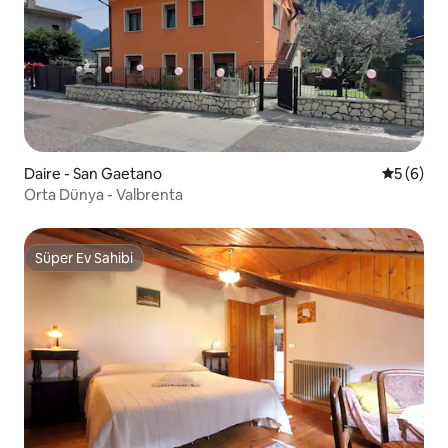
Daire - San Gaetano
5 üzerind
5 (6)
Orta Dünya - Valbrenta
Süper Ev Sahibi
Süper Ev Sahibi