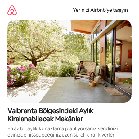
İçeriğe
atla
Yerinizi Airbnb'ye taşıyın
Valbrenta Bölgesindeki Aylık
Kiralanabilecek Mekânlar
En az bir aylık konaklama planlıyorsanız kendinizi
evinizde hissedeceğiniz uzun süreli kiralık yerleri