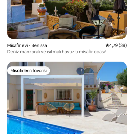
Misafir evi - Benissa
5 üzerinden o
4,79 (38)
Deniz manzaralı ve ısıtmalı havuzlu misafir odası!
Misafirlerin favorisi
Misafirlerin favorisi