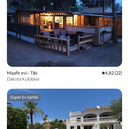
Misafir evi - Tibi
5 üzerinden o
4,82 (22)
Dakota Kulübesi
Süper Ev Sahibi
Süper Ev Sahibi