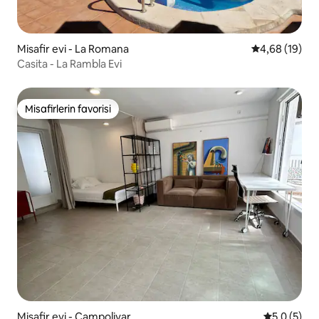
Misafir evi - La Romana
5 üzerinden o
4,68 (19)
Casita - La Rambla Evi
Misafirlerin favorisi
Misafirlerin favorisi
Misafir evi - Campolivar
5 üzerinde
5,0 (5)