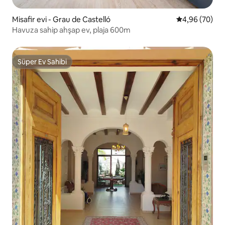
Misafir evi - Grau de Castelló
5 üzerinden o
4,96 (70)
Havuza sahip ahşap ev, plaja 600m
Süper Ev Sahibi
Süper Ev Sahibi