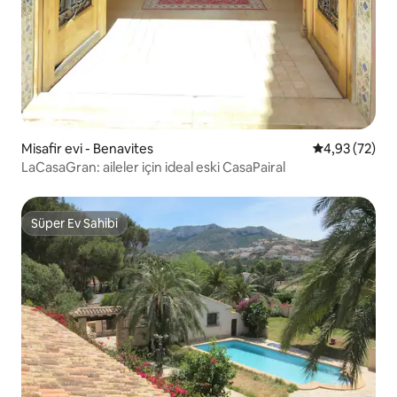
Misafir evi - Benavites
5 üzerinden o
4,93 (72)
LaCasaGran: aileler için ideal eski CasaPairal
Süper Ev Sahibi
Süper Ev Sahibi