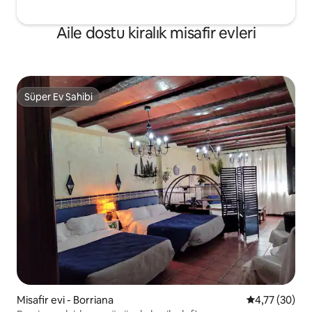
Aile dostu kiralık misafir evleri
Süper Ev Sahibi
Süper Ev Sahibi
Misafir evi - Borriana
5 üzerinden o
4,77 (30)