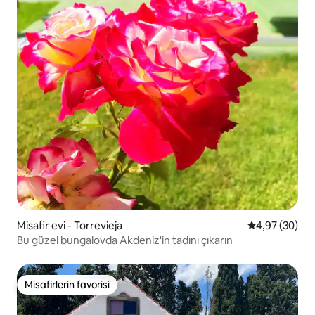
Misafir evi - Torrevieja
5 üzerinden o
4,97 (30)
Bu güzel bungalovda Akdeniz'in tadını çıkarın
Misafirlerin favorisi
Misafirlerin favorisi