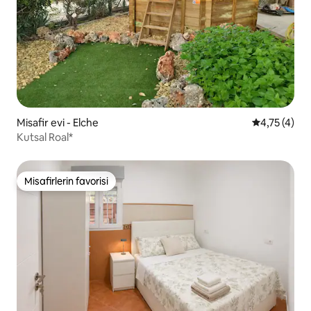
Misafir evi - Elche
5 üzerinden
4,75 (4)
Kutsal Roal*
Misafirlerin favorisi
Misafirlerin favorisi