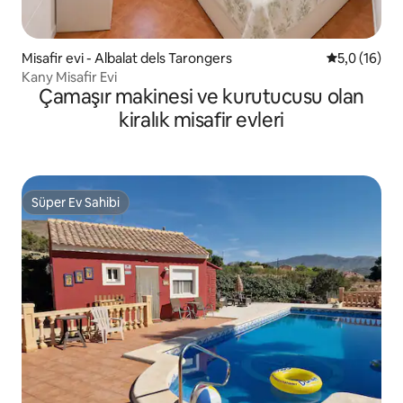
Misafir evi - Albalat dels Tarongers
5 üzerinden
5,0 (16)
Kany Misafir Evi
Çamaşır makinesi ve kurutucusu olan
kiralık misafir evleri
Süper Ev Sahibi
Süper Ev Sahibi