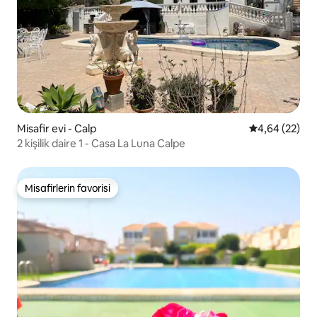
Misafir evi - Calp
5 üzerinden o
4,64 (22)
2 kişilik daire 1 - Casa La Luna Calpe
Misafirlerin favorisi
Misafirlerin favorisi