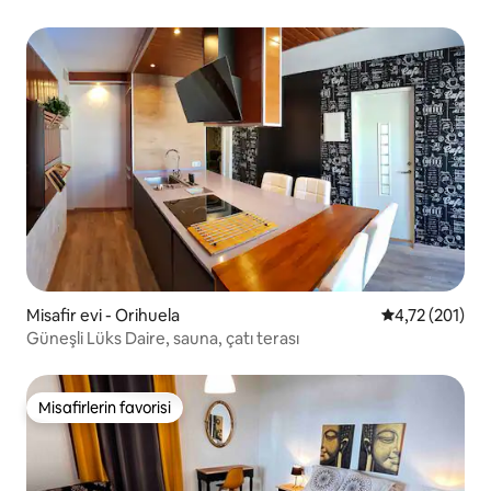
Misafir evi - Orihuela
5 üzerinden o
4,72 (201)
Güneşli Lüks Daire, sauna, çatı terası
Misafirlerin favorisi
Misafirlerin favorisi