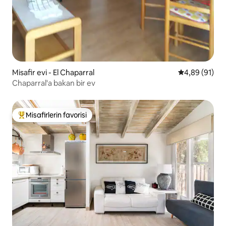
Misafir evi - El Chaparral
5 üzerinden o
4,89 (91)
Chaparral'a bakan bir ev
Misafirlerin favorisi
Misafirlerin favorilerinden en beğenilenler arasında