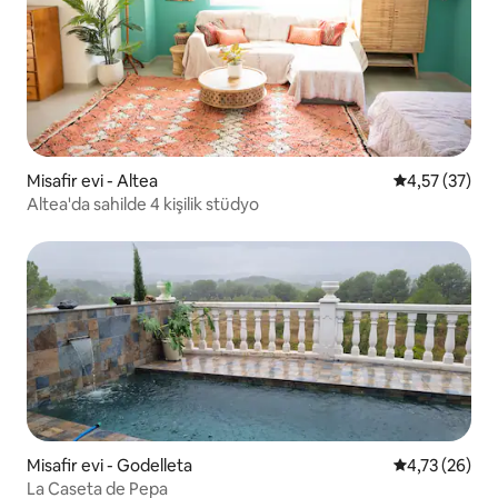
Misafir evi - Altea
5 üzerinden o
4,57 (37)
Altea'da sahilde 4 kişilik stüdyo
Misafir evi - Godelleta
5 üzerinden o
4,73 (26)
La Caseta de Pepa