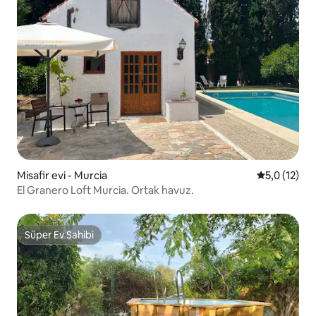
Misafir evi - Murcia
5 üzerinden
5,0 (12)
El Granero Loft Murcia. Ortak havuz.
Süper Ev Sahibi
Süper Ev Sahibi