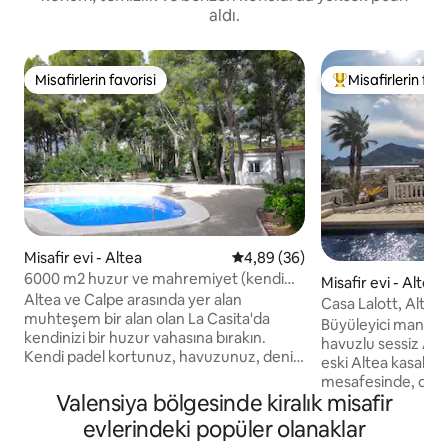
aldı.
Misafirlerin favorisi
Misafirlerin favo
Misafirlerin favorisi
Misafirlerin favor
Misafir evi - Altea
5 üzerinden ortalama 4,89 pua
4,89 (36)
6000 m2 huzur ve mahremiyet (kendi
Misafir evi - Altea
havuzu ve raketi ile)
Altea ve Calpe arasında yer alan
Casa Lalott, Altea
muhteşem bir alan olan La Casita'da
mesafesinde, ısıtm
Büyüleyici manzara
kendinizi bir huzur vahasına bırakın.
havuzlu sessiz Akd
Kendi padel kortunuz, havuzunuz, deniz
eski Altea kasaba
manzaranız ve yakınınızdaki birçok
mesafesinde, deni
büyüleyici olanakla tamamlanan bir
Valensiya bölgesinde kiralık misafir
mesafede. 1. kat misafirler için özel,
dönümden fazla arazide mutlak
yemek odası, 3 yat
evlerindeki popüler olanaklar
mahremiyetin tadını çıkarın!
var. Büyük bir çam