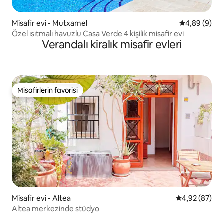
Misafir evi - Mutxamel
5 üzerinden 
4,89 (9)
Özel ısıtmalı havuzlu Casa Verde 4 kişilik misafir evi
Verandalı kiralık misafir evleri
Misafirlerin favorisi
Misafirlerin favorisi
Misafir evi - Altea
5 üzerinden o
4,92 (87)
Altea merkezinde stüdyo