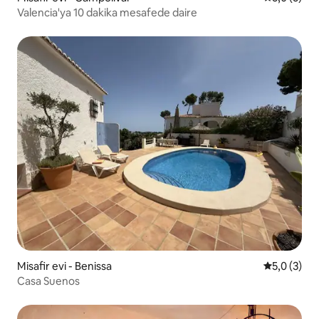
Valencia'ya 10 dakika mesafede daire
Misafir evi - Benissa
5 üzerinde
5,0 (3)
Casa Suenos