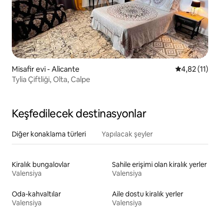
Misafir evi - Alicante
5 üzerinden 
4,82 (11)
Tylia Çiftliği, Olta, Calpe
Keşfedilecek destinasyonlar
Diğer konaklama türleri
Yapılacak şeyler
Kiralık bungalovlar
Sahile erişimi olan kiralık yerler
Valensiya
Valensiya
Oda-kahvaltılar
Aile dostu kiralık yerler
Valensiya
Valensiya