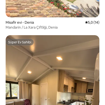
Misafir evi - Denia
5 üzerinden
5,0 (14)
Mandarin / La Xara Çiftliği, Denia
Süper Ev Sahibi
Süper Ev Sahibi