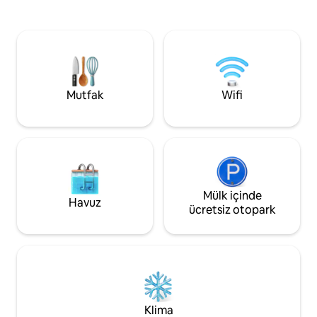
Sakinleştirici, tenha konumunun
teras, geniş manz
mutluluğunu yaşarken, 100 m uzaklıktaki
mobilyaları ve gazl
bir süpermarkete ve 5-10 dakikalık sürüş
havuz, ayrı teras, 
mesafesindeki plajlara sahip olarak 2
sahibi için özel kul
dünyanın en iyilerini elde edin.
edilir. Sahipleri üs
Gerçeklikten kaçın ve İspanyol
yaşıyor.
cennetinin küçük bir diliminde kendinizi
Mutfak
Wifi
şımartın.
Mülk içinde
Havuz
ücretsiz otopark
Klima