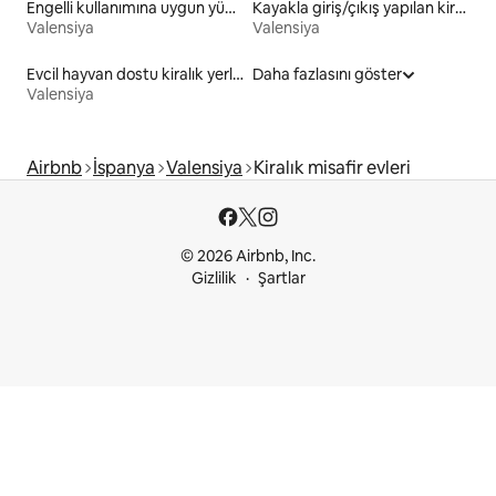
Engelli kullanımına uygun yükseklikte tuvaleti olan kiralık yerler
Kayakla giriş/çıkış yapılan kiralık yerler
Valensiya
Valensiya
Evcil hayvan dostu kiralık yerler
Daha fazlasını göster
Valensiya
Airbnb
İspanya
Valensiya
Kiralık misafir evleri
© 2026 Airbnb, Inc.
Gizlilik
Şartlar