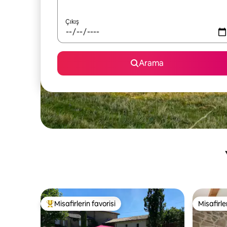
Çıkış
Arama
Misafirlerin favorisi
Misafirle
Misafirlerin favorilerinden en beğenilenler arasında
Misafirle