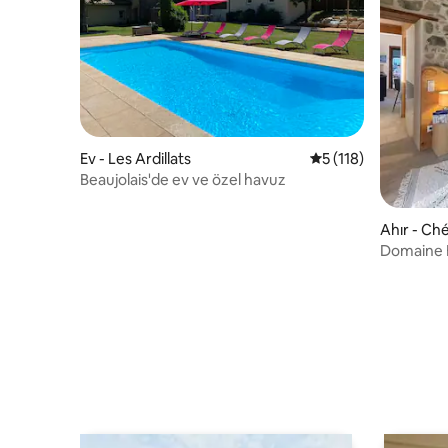
Ev - Les Ardillats
5 üzerinden ortalam
5 (118)
Beaujolais'de ev ve özel havuz
Ahır - Ch
Domaine 