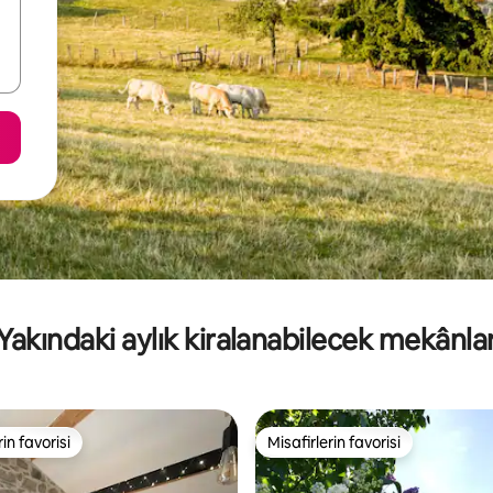
Yakındaki aylık kiralanabilecek mekânla
rin favorisi
Misafirlerin favorisi
rin favorisi
Misafirlerin favorisi