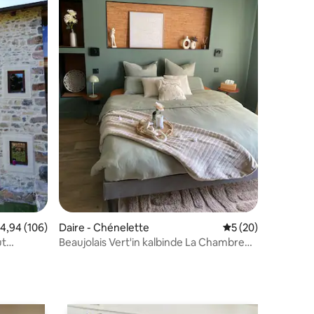
endirme
 üzerinden ortalama 4,94 puan, 106 değerlendirme
4,94 (106)
Daire - Chénelette
5 üzerinden ortal
5 (20)
ut
Beaujolais Vert'in kalbinde La Chambre
du Moulin