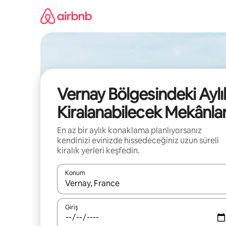
İçeriğe
atla
Vernay Bölgesindeki Aylı
Kiralanabilecek Mekânla
En az bir aylık konaklama planlıyorsanız
kendinizi evinizde hissedeceğiniz uzun süreli
kiralık yerleri keşfedin.
Konum
Sonuçlar kullanılabilir olduğunda yukarı ve aşağı 
Giriş