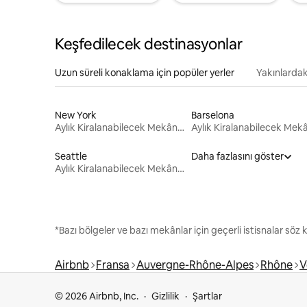
Keşfedilecek destinasyonlar
Uzun süreli konaklama için popüler yerler
Yakınlardak
New York
Barselona
Aylık Kiralanabilecek Mekânlar
Seattle
Daha fazlasını göster
Aylık Kiralanabilecek Mekânlar
*Bazı bölgeler ve bazı mekânlar için geçerli istisnalar söz
Airbnb
Fransa
Auvergne-Rhône-Alpes
Rhône
V
© 2026 Airbnb, Inc.
Gizlilik
Şartlar