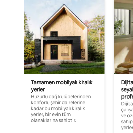
Tamamen mobilyalı kiralık
Dijit
yerler
seya
prof
Huzurlu dağ kulübelerinden
konforlu şehir dairelerine
Dijit
kadar bu mobilyalı kiralık
çalış
yerler, bir evin tüm
ve öz
olanaklarına sahiptir.
sahip
yerler