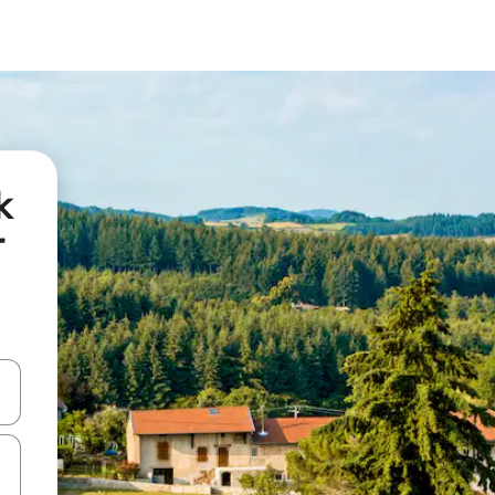
k
r
oklarıyla gezinin veya dokunarak ya da kaydırma hareketleriyle keşfedin