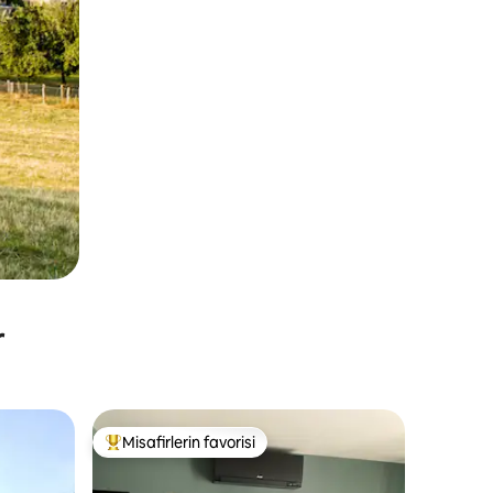
r
Misafirlerin favorisi
Misafirlerin favorilerinden en beğenilenler arasında