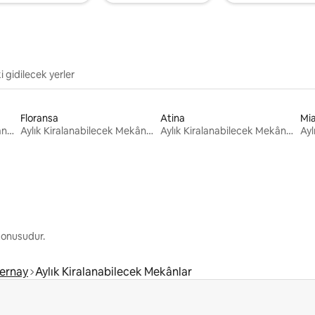
i gidilecek yerler
Floransa
Atina
Mi
Aylık Kiralanabilecek Mekânlar
Aylık Kiralanabilecek Mekânlar
Aylık Kiralanabilecek Mekânlar
 konusudur.
ernay
Aylık Kiralanabilecek Mekânlar