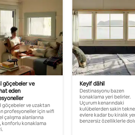
al göçebeler ve
Keyif dâhil
hat eden
Destinasyonu bazen
konaklama yeri belirler.
esyoneller
Uçurum kenarındaki
al göçebeler ve uzaktan
kulübelerden sakin tekne
an profesyoneller için wifi
evlere kadar bu kiralık ye
el çalışma alanlarına
benzersiz özelliklerle dol
, konforlu konaklama
i.