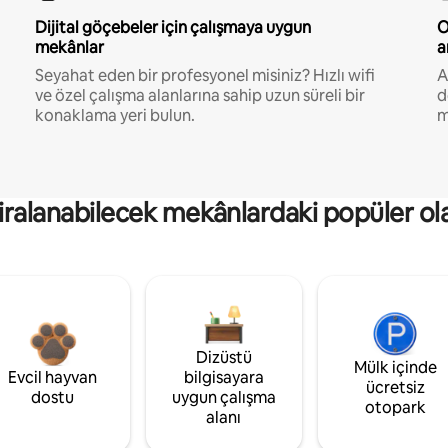
Dijital göçebeler için çalışmaya uygun
O
mekânlar
a
Seyahat eden bir profesyonel misiniz? Hızlı wifi
A
ve özel çalışma alanlarına sahip uzun süreli bir
d
konaklama yeri bulun.
m
kiralanabilecek mekânlardaki popüler ol
Dizüstü
Mülk içinde
Evcil hayvan
bilgisayara
ücretsiz
dostu
uygun çalışma
otopark
alanı