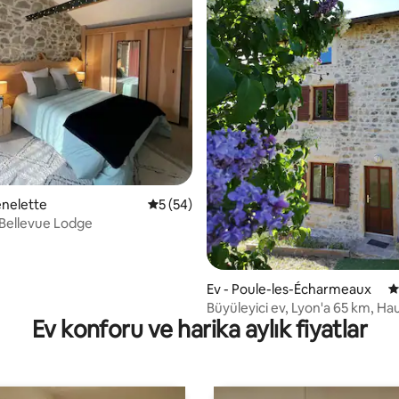
a 5 puan, 118 değerlendirme
énelette
5 üzerinden ortalama 5 puan, 54 değerl
5 (54)
Bellevue Lodge
Ev - Poule-les-Écharmeaux
5
Büyüleyici ev, Lyon'a 65 km, Ha
Ev konforu ve harika aylık fiyatlar
Beaujolais.