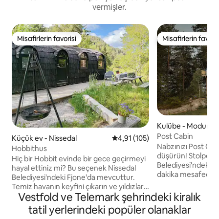
vermişler.
Misafirlerin favorisi
Misafirlerin favoris
Misafirlerin favorisi
Misafirlerin favoris
Kulübe - Modum
Post Cabin
Küçük ev - Nissedal
5 üzerinden ortalama 4,91 puan
4,91 (105)
Nabzınızı Post Cabi
Hobbithus
düşürün! Stolpehytta, Modum
Hiç bir Hobbit evinde bir gece geçirmeyi
Belediyesi'ndeki B
hayal ettiniz mi? Bu seçenek Nissedal
dakika mesafeded
Belediyesi'ndeki Fjone'da mevcuttur.
tırmanma parkının
Temiz havanın keyfini çıkarın ve yıldızları
Burada ağaçların ar
Vestfold ve Telemark şehrindeki kiralık
izleyin. Bir battaniyeye sarılın. Bol bol
bulabilirsiniz. Büy
gülümseyin ve gülümseyin. İyi
tatil yerlerindeki popüler olanaklar
manzaranın ve g
arkadaşlarla iyi yemeklerin tadını çıkarın.