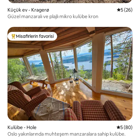
Küçük ev - Kragerø
5 üzerinde
5 (26)
Güzel manzaralı ve plajlı mikro kulübe kron
Misafirlerin favorisi
Misafirlerin favorilerinden en beğenilenler arasında
Kulübe - Hole
5 üzerinde
5 (80)
Oslo yakınlarında muhteşem manzaralara sahip kulübe.