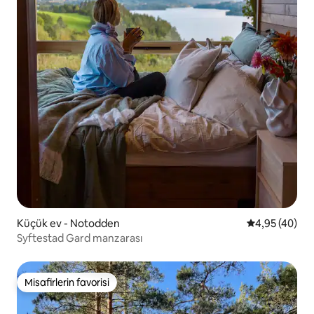
Küçük ev - Notodden
5 üzerinden o
4,95 (40)
Syftestad Gard manzarası
Misafirlerin favorisi
Misafirlerin favorisi