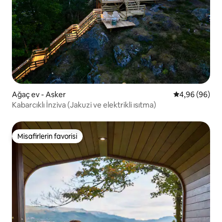
Ağaç ev - Asker
5 üzerinden o
4,96 (96)
Kabarcıklı İnziva (Jakuzi ve elektrikli ısıtma)
Misafirlerin favorisi
Misafirlerin favorisi