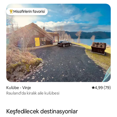
Misafirlerin favorisi
Misafirlerin favorilerinden en beğenilenler arasında
Kulübe - Vinje
5 üzerinden o
4,99 (79)
Rauland'da kiralık aile kulübesi
Keşfedilecek destinasyonlar