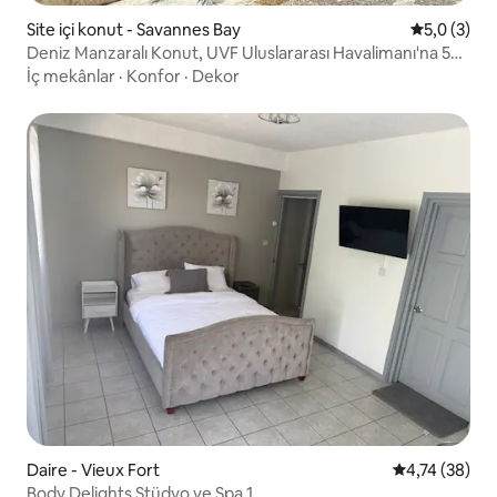
Site içi konut - Savannes Bay
5 üzerinde
5,0 (3)
Deniz Manzaralı Konut, UVF Uluslararası Havalimanı'na 5
Dakika
İç mekânlar
·
Konfor
·
Dekor
Daire - Vieux Fort
5 üzerinden o
4,74 (38)
Body Delights Stüdyo ve Spa 1