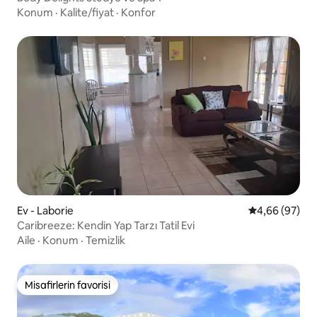
Konum
·
Kalite/fiyat
·
Konfor
Ev - Laborie
5 üzerinden o
4,66 (97)
Caribreeze: Kendin Yap Tarzı Tatil Evi
Aile
·
Konum
·
Temizlik
Misafirlerin favorisi
Misafirlerin favorisi