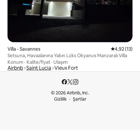
Villa - Savannes
5 üzerinden 
4,92 (13)
Setsuna, Havaalanına Yakın Lüks Okyanus Manzaralı Villa
Konum
·
Kalite/fiyat
·
Ulaşım
Airbnb
Saint Lucia
Vieux Fort
© 2026 Airbnb, Inc.
Gizlilik
Şartlar