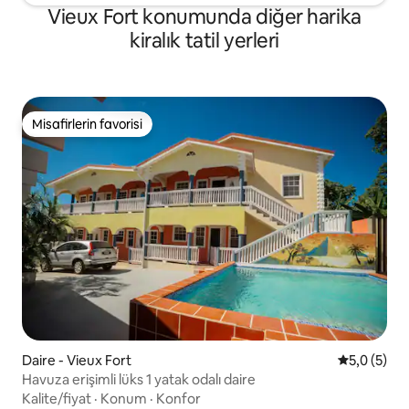
Vieux Fort konumunda diğer harika
kiralık tatil yerleri
Misafirlerin favorisi
Misafirlerin favorisi
Daire - Vieux Fort
5 üzerinde
5,0 (5)
Havuza erişimli lüks 1 yatak odalı daire
Kalite/fiyat
·
Konum
·
Konfor