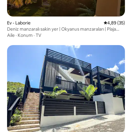
Ev - Laborie
5 üzerinden o
4,89 (35)
Deniz manzaralı sakin yer | Okyanus manzaraları | Plaja
yürüyün
Aile
·
Konum
·
TV