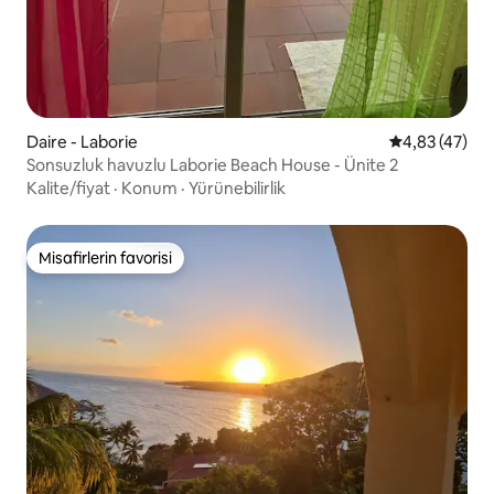
Daire - Laborie
5 üzerinden o
4,83 (47)
Sonsuzluk havuzlu Laborie Beach House - Ünite 2
Kalite/fiyat
·
Konum
·
Yürünebilirlik
Misafirlerin favorisi
Misafirlerin favorisi