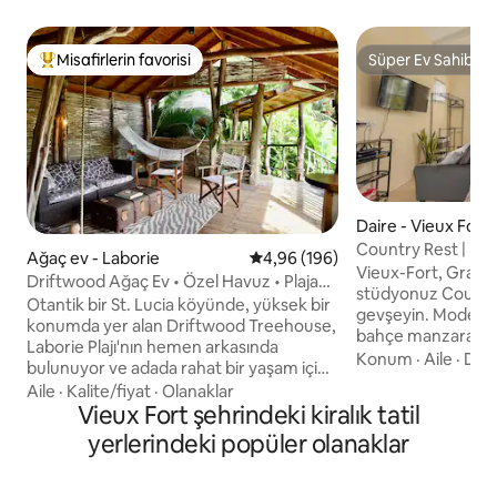
Misafirlerin favorisi
Süper Ev Sahibi
Misafirlerin favorilerinden en beğenilenler arasında
Süper Ev Sahibi
Daire - Vieux Fort
Country Rest | Hav
Ağaç ev - Laborie
5 üzerinden ortalama 4,96 puan
4,96 (196)
dakika
Vieux-Fort, Grace'd
Driftwood Ağaç Ev • Özel Havuz • Plaja
stüdyonuz Country
Yakın
Otantik bir St. Lucia köyünde, yüksek bir
gevşeyin. Modern 
konumda yer alan Driftwood Treehouse,
bahçe manzarasıyl
Laborie Plajı'nın hemen arkasında
deneyimleyin. * Uzaktan üretkenlik için
Konum
·
Aile
·
Dek
bulunuyor ve adada rahat bir yaşam için
kablosuz internet 
tasarlanmış kendi özel daldırma
Aile
·
Kalite/fiyat
·
Olanaklar
çalışma alanı * Oca
havuzuna sahip. Driftwood,
Vieux Fort şehrindeki kiralık tatil
kahve istasyonu i
konaklamanız boyunca ana irtibat
yerlerindeki popüler olanaklar
mutfak * Yemyeşil 
noktanız olan Nick ve Ben tarafından
oturma alanına sah
işletilmektedir. Büyük ölçüde yerel
tavan vantilatörü v
ahşaptan inşa edilen bu villa, deniz