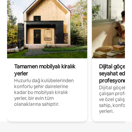
Tamamen mobilyalı kiralık
Dijital göçebe
yerler
seyahat eden
profesyonelle
Huzurlu dağ kulübelerinden
konforlu şehir dairelerine
Dijital göçebel
kadar bu mobilyalı kiralık
çalışan profesyo
yerler, bir evin tüm
ve özel çalışma
olanaklarına sahiptir.
sahip, konforl
yerleri.