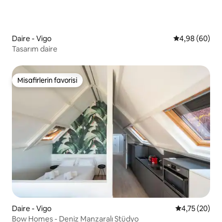
Daire - Vigo
5 üzerinden o
4,98 (60)
Tasarım daire
Misafirlerin favorisi
Misafirlerin favorisi
Daire - Vigo
5 üzerinden o
4,75 (20)
Bow Homes - Deniz Manzaralı Stüdyo