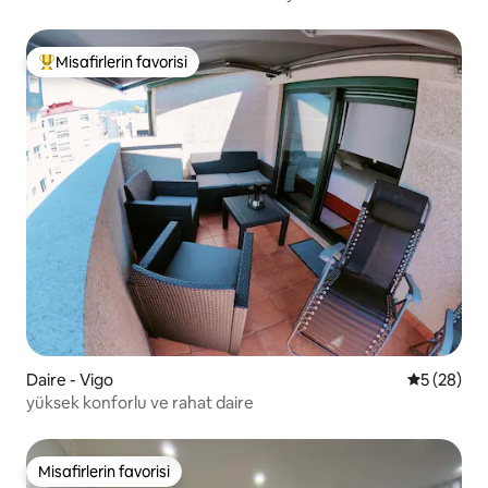
Misafirlerin favorisi
Misafirlerin favorilerinden en beğenilenler arasında
Daire - Vigo
5 üzerinde
5 (28)
yüksek konforlu ve rahat daire
Misafirlerin favorisi
Misafirlerin favorisi