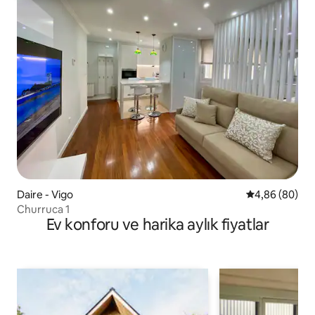
Daire - Vigo
5 üzerinden o
4,86 (80)
Churruca 1
Ev konforu ve harika aylık fiyatlar