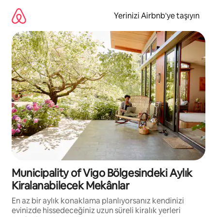
İçeriğe
atla
Yerinizi Airbnb'ye taşıyın
Municipality of Vigo Bölgesindeki Aylık
Kiralanabilecek Mekânlar
En az bir aylık konaklama planlıyorsanız kendinizi
evinizde hissedeceğiniz uzun süreli kiralık yerleri