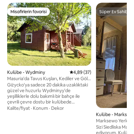
Misafirlerin favorisi
Süper Ev Sahibi
Misafirlerin favorisi
Süper Ev Sahibi
Kulübe - Wydminy
5 üzerinden ortalama 4,89 pua
4,89 (37)
Masuria'da Tavus Kuşları, Kediler ve Göl
Kenarında Kulübe
Giżycko'ya sadece 20 dakika uzaklıktaki
güzel ve huzurlu Wydminyy'de
yeşilliklerle dolu bakımlı bir bahçe ile
çevrili çevre dostu bir kulübede
rahatlayın ve gevşeyin. Göle ulaşmak için
Kalite/fiyat
·
Konum
·
Dekor
caddenin karşısına geçmeniz yeterlidir
Kulübe - Marksew
ve plaj sadece 5 dakika yürüme
Marksewo Yerleşi
mesafesindedir. Huzur ve sessizliğin,
Sizi Siedliska Ma
bisiklete binmenin, ormanda yürümenin,
ediyorum. Kulübe s