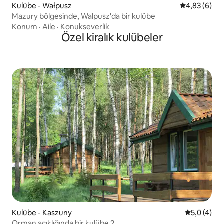
Kulübe - Wałpusz
5 üzerinden 
4,83 (6)
Mazury bölgesinde, Walpusz'da bir kulübe
Konum
·
Aile
·
Konukseverlik
Özel kiralık kulübeler
Kulübe - Kaszuny
5 üzerinde
5,0 (4)
Orman açıklığında bir kulübe 2