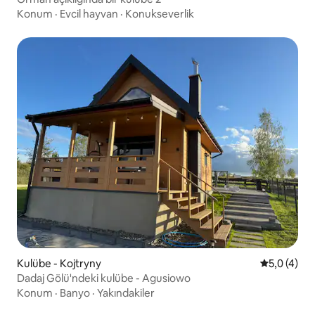
Konum
·
Evcil hayvan
·
Konukseverlik
Kulübe - Kojtryny
5 üzerinde
5,0 (4)
Dadaj Gölü'ndeki kulübe - Agusiowo
Konum
·
Banyo
·
Yakındakiler