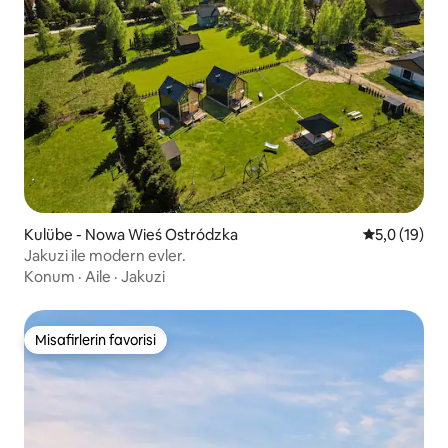
Kulübe - Nowa Wieś Ostródzka
5 üzerinden
5,0 (19)
Jakuzi ile modern evler.
Konum
·
Aile
·
Jakuzi
Misafirlerin favorisi
Misafirlerin favorisi