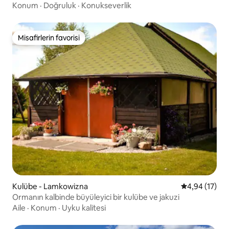
Konum
·
Doğruluk
·
Konukseverlik
Misafirlerin favorisi
Misafirlerin favorisi
Kulübe - Lamkowizna
5 üzerinden o
4,94 (17)
Ormanın kalbinde büyüleyici bir kulübe ve jakuzi
Aile
·
Konum
·
Uyku kalitesi