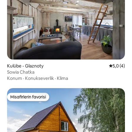
Kulübe - Glaznoty
5 üzerinde
5,0 (4)
Sowia Chatka
Konum
·
Konukseverlik
·
Klima
Misafirlerin favorisi
Misafirlerin favorisi