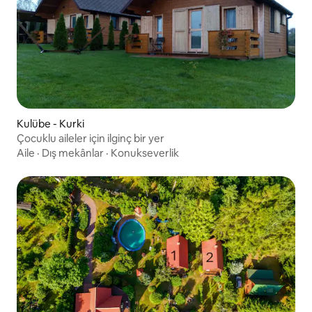
Kulübe - Kurki
Çocuklu aileler için ilginç bir yer
Aile
·
Dış mekânlar
·
Konukseverlik