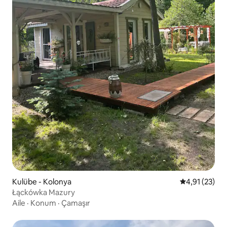
Kulübe - Kolonya
5 üzerinden 
4,91 (23)
Łąckówka Mazury
Aile
·
Konum
·
Çamaşır