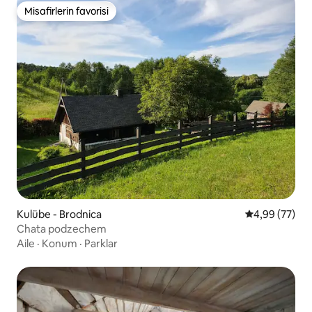
Misafirlerin favorisi
Misafirlerin favorisi
Kulübe - Brodnica
5 üzerinden o
4,99 (77)
Chata podzechem
Aile
·
Konum
·
Parklar