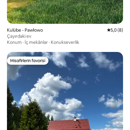
Kulübe - Pawłowo
5 üzerinde
5,0 (8)
Çayırdaki ev
Konum
·
İç mekânlar
·
Konukseverlik
Misafirlerin favorisi
Misafirlerin favorisi