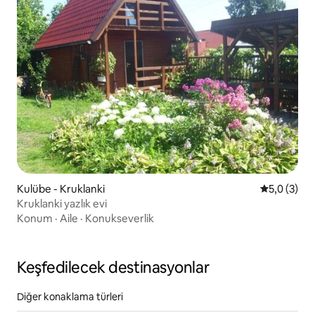
Kulübe - Kruklanki
5 üzerinde
5,0 (3)
Kruklanki yazlık evi
Konum
·
Aile
·
Konukseverlik
Keşfedilecek destinasyonlar
Diğer konaklama türleri