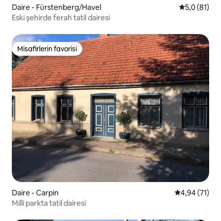
Daire - Fürstenberg/Havel
5 üzerinden
5,0 (81)
Eski şehirde ferah tatil dairesi
Misafirlerin favorisi
Misafirlerin favorisi
Daire - Carpin
5 üzerinden o
4,94 (71)
Milli parkta tatil dairesi