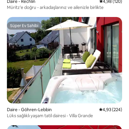
Daire - Rechlin
5 üzerinden or
4,98 (120)
Müritz'e doğru - arkadaşlarınız ve ailenizle birlikte
Süper Ev Sahibi
Süper Ev Sahibi
Daire - Göhren-Lebbin
5 üzerinden or
4,93 (224)
Lüks sağlıklı yaşam tatil dairesi - Villa Grande