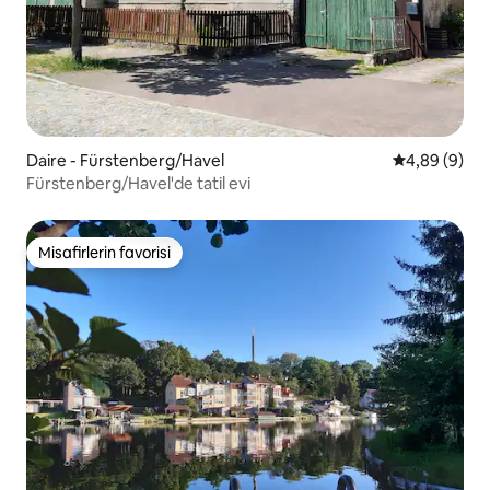
Daire - Fürstenberg/Havel
5 üzerinden 
4,89 (9)
Fürstenberg/Havel'de tatil evi
Misafirlerin favorisi
Misafirlerin favorisi