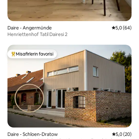
Daire - Angermünde
5 üzerinden 
5,0 (64)
Henriettenhof Tatil Dairesi 2
Misafirlerin favorisi
Misafirlerin favorilerinden en beğenilenler arasında
Daire - Schloen-Dratow
5 üzerinden 
5,0 (20)