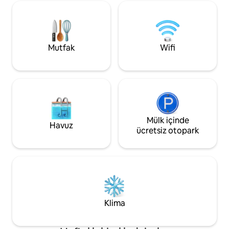
neredeyse hiç yük t
konumumuzu desteklemeye yardımcı
cazibesi olan hoş bir sessi
oluyor. 2025 yılında bir çocuk ve gençlik
dinlenmek ve rahat
yardım kuruluşunun yaz festivali için
mükemmel, gevşe
yaklaşık 250 kişi orada toplandı. Bunu
için ideal.
mümkün kılan sizin rezervasyonunuz.
Mutfak
Wifi
Bunun bir parçası olduğunuz için
teşekkürler. Bu 61 m²'lik bahçeli daire,
gelip nefes alabileceğiniz bir alan
sunuyor. Wandlitz'de, doğaya yakın
sessiz bir konumdadır. Wandlitz Gölü'ne
yaklaşık 5 dakika yürüme
mesafesindedir. Ayrı bir girişi ve kendine
ait bir terası vardır. Yüzme yeri hemen
Mülk içinde
Havuz
köşe başında: Sadece 300 metre
ücretsiz otopark
uzaklıkta Wandlitz Gölü'nde ücretsiz bir
yüzme yeri var. Ormanın içinde göle
basamaklarla iniliyor ve köpeklerin de
suya girmesine izin veriliyor. Daire
özellikle en fazla iki yetişkin için
tasarlanmıştır. Bir aile düzeni değil,
dinlenme, odaklanmış çalışma veya
Klima
doğada rahat günler geçirmek için bir
yerdir. Sürdürülebilirliğe özel önem
veriyoruz: Konaklamanız boyunca