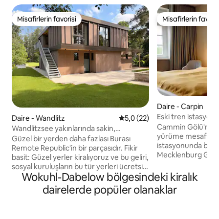
Misafirlerin favorisi
Misafirlerin favoris
Misafirlerin favorisi
Misafirlerin favoris
Daire - Carpin
Eski tren istasyonu
Daire - Wandlitz
5 üzerinden ortalama 5,0 pua
5,0 (22)
bölgesi, doğa
Cammin Gölü'ne s
Wandlitzsee yakınlarında sakin,
yürüme mesafesind
sürdürülebilir bir tatil evi
Güzel bir yerden daha fazlası Burası
istasyonunda benz
Remote Republic'in bir parçasıdır. Fikir
Mecklenburg Gölle
basit: Güzel yerler kiralıyoruz ve bu geliri,
göbeğinde, sessiz
sosyal kuruluşların bu tür yerleri ücretsiz
şık mobilyalı bir daire. Göl sizi y
Wokuhl-Dabelow bölgesindeki kiralık
kullanmasını sağlamak için kullanıyoruz.
davet eder ve çevr
Buradaki rezervasyonunuz, Alte Oder
dairelerde popüler olanaklar
için idealdir. RE5 bağlantılı demiryolu
nehri boyunca uzanan tekne evinin ve
hattının hemen üz
arazinin düzenli olarak sosyal gruplara
(Berlin/Stralsund'a
ücretsiz olarak açıldığı Schiffmühle