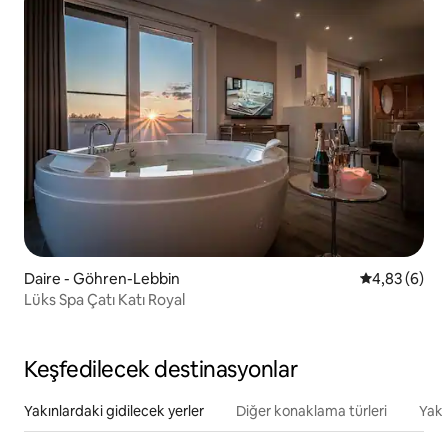
Daire - Göhren-Lebbin
5 üzerinden 
4,83 (6)
Lüks Spa Çatı Katı Royal
Keşfedilecek destinasyonlar
Yakınlardaki gidilecek yerler
Diğer konaklama türleri
Yakı