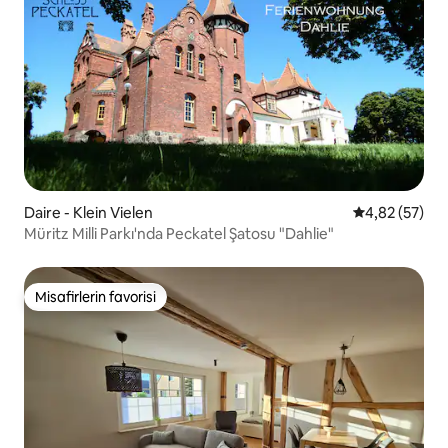
Daire - Klein Vielen
5 üzerinden o
4,82 (57)
Müritz Milli Parkı'nda Peckatel Şatosu "Dahlie"
Misafirlerin favorisi
Misafirlerin favorisi