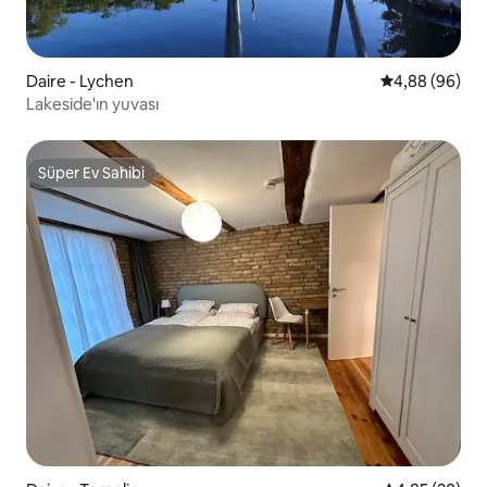
Daire - Lychen
5 üzerinden o
4,88 (96)
Lakeside'ın yuvası
Süper Ev Sahibi
Süper Ev Sahibi