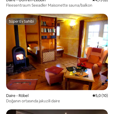
Fleesentraum Seeadler Maisonette sauna/balkon
Süper Ev Sahibi
Süper Ev Sahibi
Daire - Röbel
5 üzerinden
5,0 (10)
Doğanın ortasında jakuzili daire