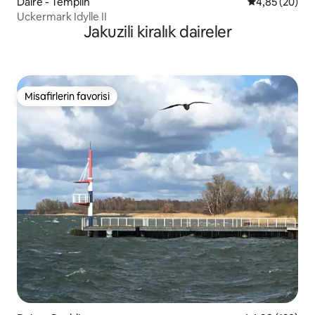
Daire - Templin
5 üzerinden o
4,85 (20)
Uckermark Idylle II
Jakuzili kiralık daireler
Misafirlerin favorisi
Misafirlerin favorisi