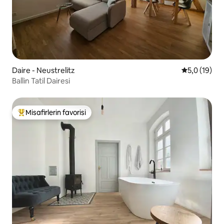
Daire - Neustrelitz
5 üzerinden
5,0 (19)
Ballin Tatil Dairesi
Misafirlerin favorisi
Misafirlerin favorilerinden en beğenilenler arasında