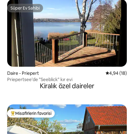
Süper Ev Sahibi
Süper Ev Sahibi
Daire - Priepert
5 üzerinden o
4,94 (18)
Priepertsee'de "Seeblick" kır evi
Kiralık özel daireler
Misafirlerin favorisi
Misafirlerin favorilerinden en beğenilenler arasında