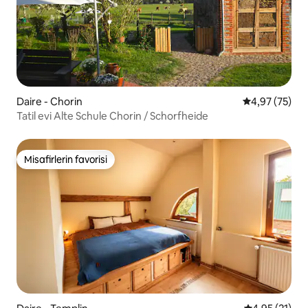
Daire - Chorin
5 üzerinden o
4,97 (75)
Tatil evi Alte Schule Chorin / Schorfheide
Misafirlerin favorisi
Misafirlerin favorisi