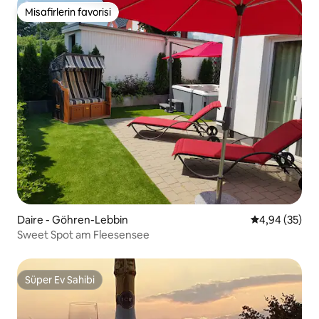
Misafirlerin favorisi
Misafirlerin favorisi
Daire - Göhren-Lebbin
5 üzerinden o
4,94 (35)
Sweet Spot am Fleesensee
Süper Ev Sahibi
Süper Ev Sahibi