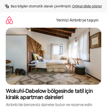
İçeriğe
Bazı bilgiler otomatik olarak çevrilmiştir. 
Orijinal dilde göster
atla
Yerinizi Airbnb'ye taşıyın
Wokuhl-Dabelow bölgesinde tatil için
kiralık apartman daireleri
Airbnb'de benzersiz daireler bulun ve rezerve edin