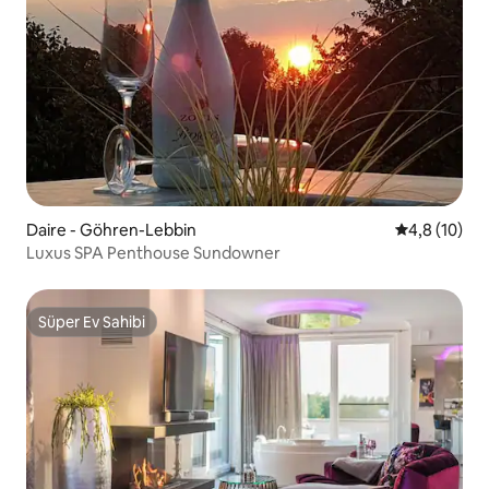
Daire - Göhren-Lebbin
5 üzerinden
4,8 (10)
Luxus SPA Penthouse Sundowner
Süper Ev Sahibi
Süper Ev Sahibi