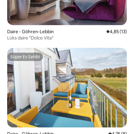
Daire - Göhren-Lebbin
5 üzerinden 
4,85 (13)
Lüks daire "Dolce Vita"
Süper Ev Sahibi
Süper Ev Sahibi
Daire - Göhren-Lebbin
5 üzerinden
4,75 (8)