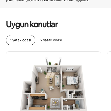
yönetmelikler geçerlidir ve bunlar zaman içinde değişebilir.
Potansiyel kazancınız ayda ₺27795
Uygun konutlar
1 yatak odası
2 yatak odası