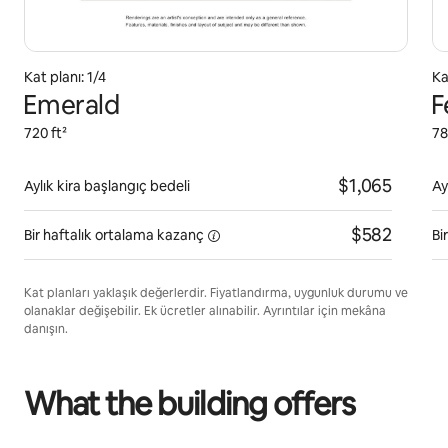
Kat planı: 1/4
Ka
Emerald
F
720 ft²
78
$1,065
Aylık kira başlangıç bedeli
Ay
$582
Bir haftalık ortalama
kazanç
Bi
Kat planları yaklaşık değerlerdir. Fiyatlandırma, uygunluk durumu ve
olanaklar değişebilir. Ek ücretler alınabilir. Ayrıntılar için mekâna
danışın.
What the building offers