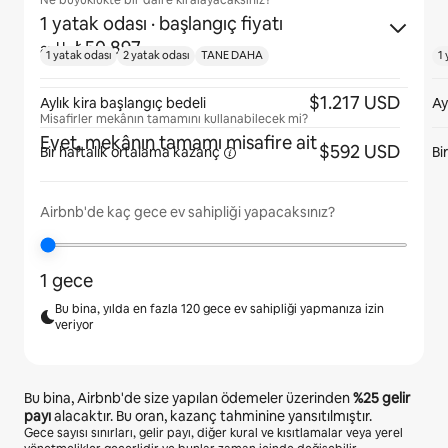
Ne büyüklükte bir daire kiralayacaksınız?
1 yatak odası
· başlangıç fiyatı
₺50.897
aylık
1 yatak odası
2 yatak odası
TANE DAHA
1 
$1.217 USD
Aylık kira başlangıç bedeli
Ay
Misafirler mekânın tamamını kullanabilecek mi?
Evet, mekânın tamamı misafire ait
$592 USD
Bir haftalık ortalama
kazanç
Bi
Airbnb'de kaç gece ev sahipliği yapacaksınız?
1 gece
Bu bina, yılda en fazla 120 gece ev sahipliği yapmanıza izin
veriyor
Bu bina, Airbnb'de size yapılan ödemeler üzerinden
%25
gelir
payı
alacaktır. Bu oran, kazanç tahminine yansıtılmıştır.
Gece sayısı sınırları, gelir payı, diğer kural ve kısıtlamalar veya yerel