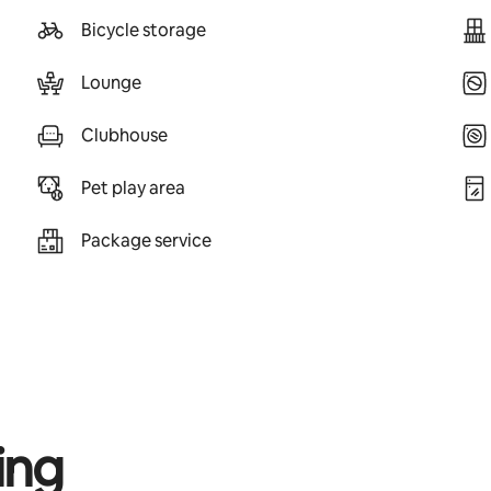
Bicycle storage
Lounge
Clubhouse
Pet play area
Package service
ing