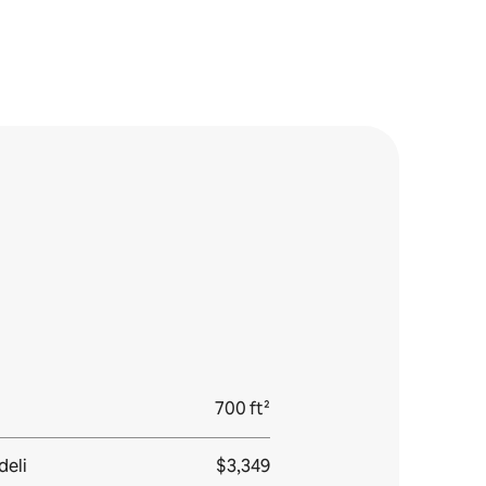
700 ft²
deli
$3,349