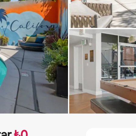
tar
₺
0