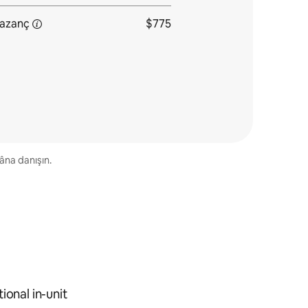
azanç
$775
kâna danışın.
ional in-unit