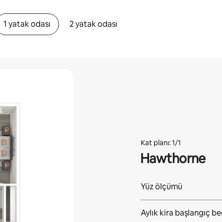
1 yatak odası
2 yatak odası
Kat planı: 1/1
Hawthorne
Yüz ölçümü
Aylık kira başlangıç be