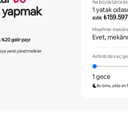
Ne büyüklükte bir
ği yapmak
1 yatak odası
₺159.597
aylık
Misafirler mekân
Evet, mekânı
n
%20
gelir payı
 veya yerel yönetmelikler
Airbnb'de kaç ge
1 gece
Bu bina, yılda en