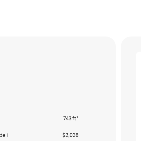
743 ft²
deli
$2,038