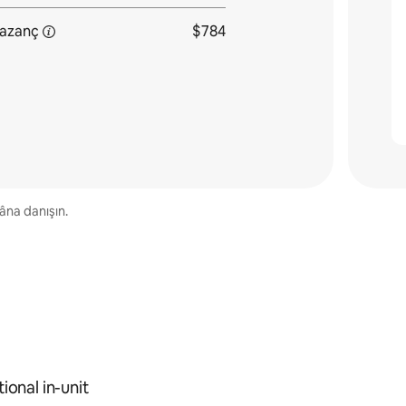
azanç
$784
kâna danışın.
ional in-unit