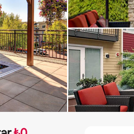
tar
₺
0