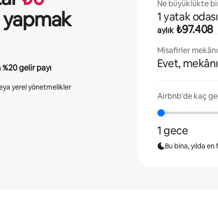
Ne büyüklükte bir
ği yapmak
1 yatak odası
₺97.408
aylık
Misafirler mekân
Evet, mekânı
n
%20
gelir payı
 veya yerel yönetmelikler
Airbnb'de kaç ge
1 gece
Bu bina, yılda en