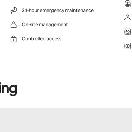
24-hour emergency maintenance
On-site management
Controlled access
ing