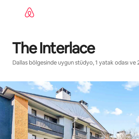
İçeriğe
atla
The Interlace
Dallas bölgesinde uygun stüdyo, 1 yatak odası ve