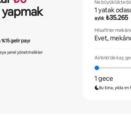
Ne büyüklükte bir
ği yapmak
1 yatak odası
₺35.265
aylık
Misafirler mekân
Evet, mekânı
n
%15
gelir payı
 veya yerel yönetmelikler
Airbnb'de kaç ge
1 gece
Bu bina, yılda en