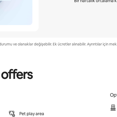
Bir haftalık ortalama
k
urumu ve olanaklar değişebilir. Ek ücretler alınabilir. Ayrıntılar için me
 offers
Opt
Pet play area