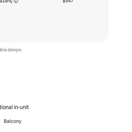
azanç
$547
kâna danışın.
ional in-unit
Balcony