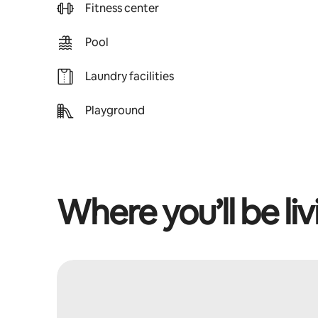
Fitness center
Pool
Laundry facilities
Playground
Where you’ll be liv