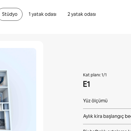
Stüdyo
1 yatak odası
2 yatak odası
Kat planı: 1/1
E1
Yüz ölçümü
Aylık kira başlangıç be