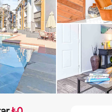
tar
₺
0