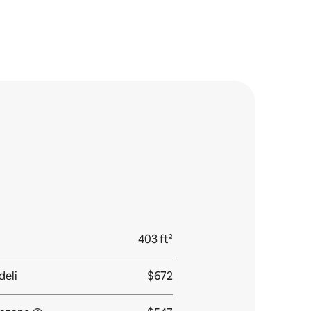
403 ft²
deli
$672