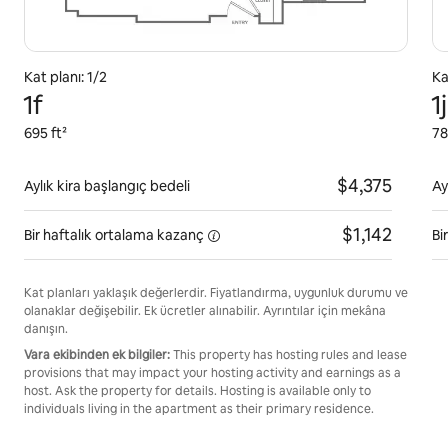
Kat planı: 1/2
Ka
1f
1
695 ft²
78
$4,375
Aylık kira başlangıç bedeli
Ay
$1,142
Bir haftalık ortalama
kazanç
Bi
Kat planları yaklaşık değerlerdir. Fiyatlandırma, uygunluk durumu ve
olanaklar değişebilir. Ek ücretler alınabilir. Ayrıntılar için mekâna
danışın.
Vara ekibinden ek bilgiler:
This property has hosting rules and lease
provisions that may impact your hosting activity and earnings as a
host. Ask the property for details. Hosting is available only to
individuals living in the apartment as their primary residence.