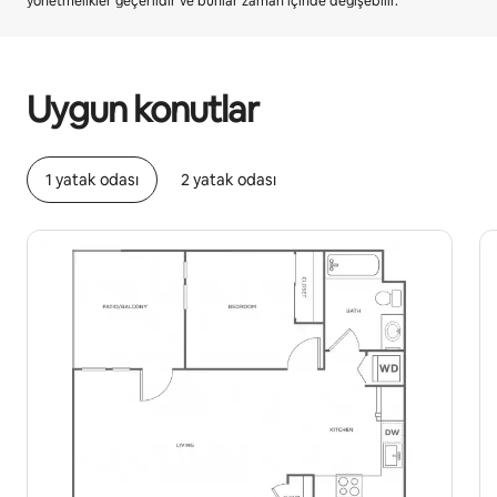
yönetmelikler geçerlidir ve bunlar zaman içinde değişebilir.
Potansiyel kazancınız ayda ₺54466
Uygun konutlar
1 yatak odası
2 yatak odası