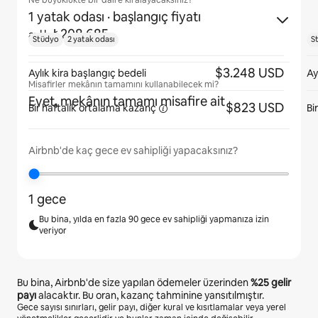
Ne büyüklükte bir daire kiralayacaksınız?
1 yatak odası
· başlangıç fiyatı
₺208.685
aylık
Stüdyo
2 yatak odası
S
$3.248 USD
Aylık kira başlangıç bedeli
Ay
Misafirler mekânın tamamını kullanabilecek mi?
Evet, mekânın tamamı misafire ait
$823 USD
Bir haftalık ortalama
kazanç
Bi
Airbnb'de kaç gece ev sahipliği yapacaksınız?
1 gece
Bu bina, yılda en fazla 90 gece ev sahipliği yapmanıza izin
veriyor
Bu bina, Airbnb'de size yapılan ödemeler üzerinden
%25
gelir
payı
alacaktır. Bu oran, kazanç tahminine yansıtılmıştır.
Gece sayısı sınırları, gelir payı, diğer kural ve kısıtlamalar veya yerel