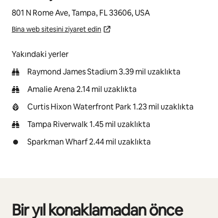
801 N Rome Ave, Tampa, FL 33606, USA
Bina web sitesini ziyaret edin
Yakındaki yerler
Raymond James Stadium 3.39 mil uzaklıkta
Amalie Arena 2.14 mil uzaklıkta
Curtis Hixon Waterfront Park 1.23 mil uzaklıkta
Tampa Riverwalk 1.45 mil uzaklıkta
Sparkman Wharf 2.44 mil uzaklıkta
Bir yıl konaklamadan önce
0/0 öge gösteriliyor