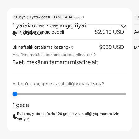
Stüdyo
1 yatak odası
TANE DAHA
1 
Ne büyüklükte bir daire kiralayacaksınız?
1 yatak odası
· başlangıç fiyatı
$2.010 USD
Aylık kira başlangıç bedeli
Ay
₺66.907
aylık
$939 USD
Bir haftalık ortalama
kazanç
Bi
Misafirler mekânın tamamını kullanabilecek mi?
Evet, mekânın tamamı misafire ait
Airbnb'de kaç gece ev sahipliği yapacaksınız?
1 gece
Bu bina, yılda en fazla 120 gece ev sahipliği yapmanıza izin
veriyor