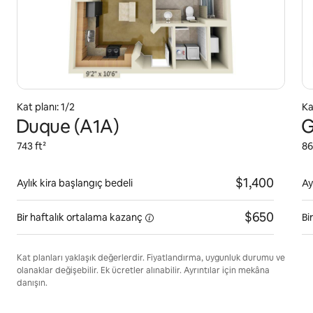
Kat planı: 1/2
Ka
Duque (A1A)
G
743 ft²
86
$1,400
Aylık kira başlangıç bedeli
Ay
$650
Bir haftalık ortalama
kazanç
Bi
Kat planları yaklaşık değerlerdir. Fiyatlandırma, uygunluk durumu ve
olanaklar değişebilir. Ek ücretler alınabilir. Ayrıntılar için mekâna
danışın.