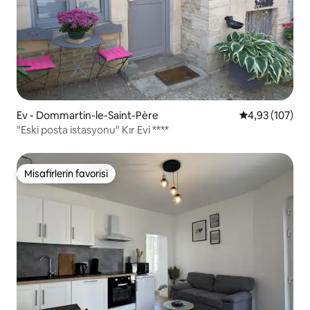
Ev - Dommartin-le-Saint-Père
5 üzerinden or
4,93 (107)
"Eski posta istasyonu" Kır Evi ****
Misafirlerin favorisi
Misafirlerin favorisi