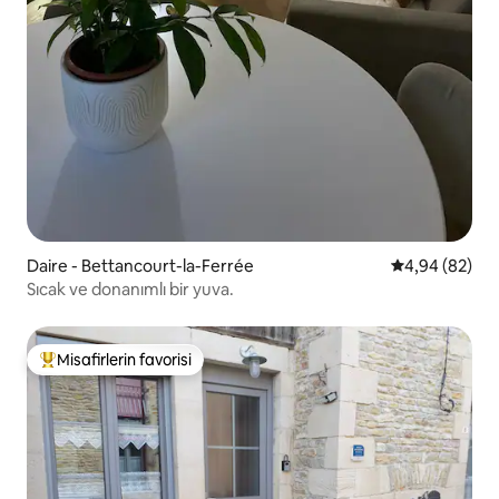
Daire - Bettancourt-la-Ferrée
5 üzerinden o
4,94 (82)
Sıcak ve donanımlı bir yuva.
Misafirlerin favorisi
Misafirlerin favorilerinden en beğenilenler arasında