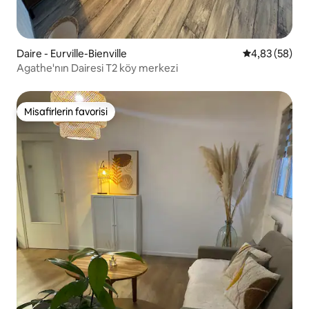
Daire - Eurville-Bienville
5 üzerinden o
4,83 (58)
Agathe'nın Dairesi T2 köy merkezi
Misafirlerin favorisi
Misafirlerin favorisi