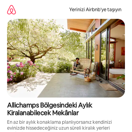
İçeriğe
atla
Yerinizi Airbnb'ye taşıyın
Allichamps Bölgesindeki Aylık
Kiralanabilecek Mekânlar
En az bir aylık konaklama planlıyorsanız kendinizi
evinizde hissedeceğiniz uzun süreli kiralık yerleri