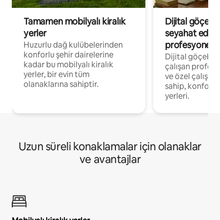
Tamamen mobilyalı kiralık
Dijital göçebe
yerler
seyahat eden
profesyonelle
Huzurlu dağ kulübelerinden
konforlu şehir dairelerine
Dijital göçebel
kadar bu mobilyalı kiralık
çalışan profesyo
yerler, bir evin tüm
ve özel çalışma
olanaklarına sahiptir.
sahip, konforl
yerleri.
Uzun süreli konaklamalar için olanaklar
ve avantajlar