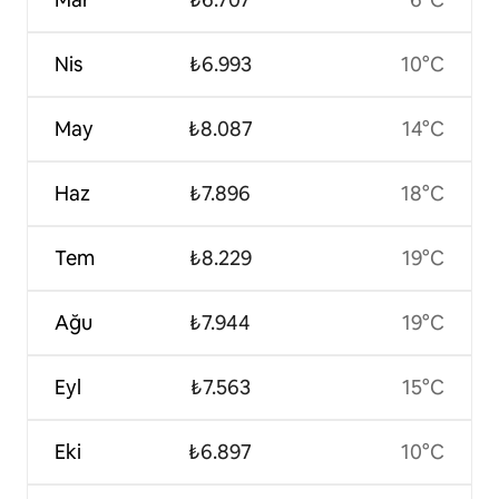
Nis
₺6.993
10°C
May
₺8.087
14°C
Haz
₺7.896
18°C
Tem
₺8.229
19°C
Ağu
₺7.944
19°C
Eyl
₺7.563
15°C
Eki
₺6.897
10°C