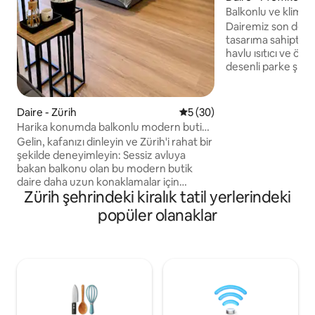
Balkonlu ve klimal
stüdyosu
Dairemiz son dere
tasarıma sahiptir:
havlu ısıtıcı ve özel
desenli parke şık b
Mutfakta üst düzey
Zug, bulaşık makin
makinesi/kurutucu
Daire - Zürih
5 üzerinden ortalama 5 pua
5 (30)
Balkon geniş, sessi
Harika konumda balkonlu modern butik
mahremiyet ve gü
daire
Gelin, kafanızı dinleyin ve Zürih'i rahat bir
sunuyor. Ortam ayd
şekilde deneyimleyin: Sessiz avluya
HUE lambalar. Sa
bakan balkonu olan bu modern butik
sayesinde odanız b
daire daha uzun konaklamalar için
dönüşüyor. Konforl
Zürih şehrindeki kiralık tatil yerlerindeki
idealdir. Zürih-Wiedikon'da (8003)
hissetmenizi sağla
merkezi bir konumda kalacak ve yine de
popüler olanaklar
tamamlıyor!
keyifli, sessiz bir atmosferde olacaksınız.
Tramvay, otobüs ve tren istasyonu
hemen köşede ve Zürih Merkez
İstasyonu arabayla sadece 2 dakika
uzaklıktadır. Yüksek kaliteli olanaklar, hızlı
kablosuz internet bağlantısı, çok fazla
konfor ve günlük yaşam için her şey