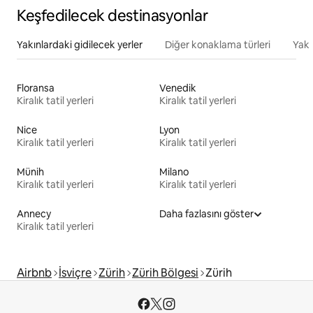
Keşfedilecek destinasyonlar
Yakınlardaki gidilecek yerler
Diğer konaklama türleri
Yakı
Floransa
Venedik
Kiralık tatil yerleri
Kiralık tatil yerleri
Nice
Lyon
Kiralık tatil yerleri
Kiralık tatil yerleri
Münih
Milano
Kiralık tatil yerleri
Kiralık tatil yerleri
Annecy
Daha fazlasını göster
Kiralık tatil yerleri
Airbnb
İsviçre
Zürih
Zürih Bölgesi
Zürih