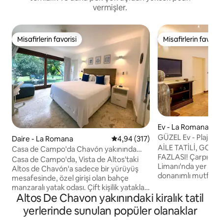
vermişler.
Misafirlerin favorisi
Misafirlerin favoris
Misafirlerin favorisi
Misafirlerin favoris
Ev - La Romana
GÜZEL Ev - Plaja Ya
Daire - La Romana
5 üzerinden ortalama 4,94 puan
4,94 (317)
Marina Manzaralı
AİLE TATİLİ, GOL
Casa de Campo'da Chavón yakınında
FAZLASI! Çarpıcı
özel giriş odası
Casa de Campo'da, Vista de Altos'taki
Limanı'nda yer ala
Altos de Chavón'a sadece bir yürüyüş
donanımlı mutfak,
mesafesinde, özel girişi olan bahçe
alanları, yemek ala
manzaralı yatak odası. Çift kişilik yataklar,
odası dolabı + ban
Altos De Chavon yakınındaki kiralık tatil
buzdolabı, mikrodalga fırın, kahve
Mekânda 8 kişi konaklay
makinesi, klima, Netflix, masa ve
yerlerinde sunulan popüler olanaklar
plajına (tüm CDC mis
kablosuz internet bağlantısı. Evcil