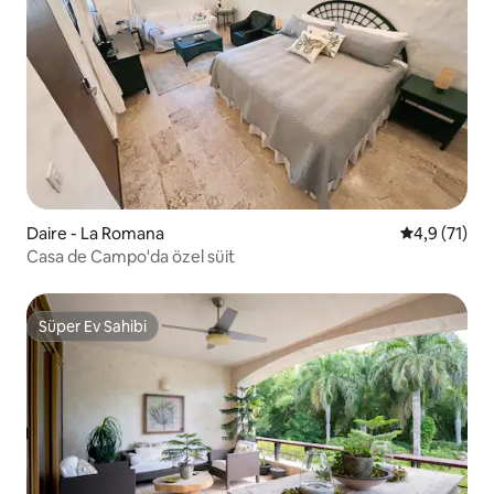
Daire - La Romana
5 üzerinden
4,9 (71)
Casa de Campo'da özel süit
Süper Ev Sahibi
Süper Ev Sahibi