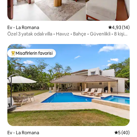
Ev - La Romana
5 üzerinden o
4,93 (14)
Özel 3 yatak odalı villa • Havuz • Bahçe • Güvenlikli • 8 kişi
kalabilir
Misafirlerin favorisi
Misafirlerin favorilerinden en beğenilenler arasında
Ev - La Romana
5 üzerinde
5 (40)