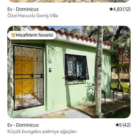
Ev - Dominicus
5 üzerinden 
4,83 (12)
Özel Havuzlu Geniş Villa
Misafirlerin favorisi
Misafirlerin favorilerinden en beğenilenler arasında
Ev - Dominicus
5 üzerinde
5 (42)
Küçük bungalov palmiye ağaçları