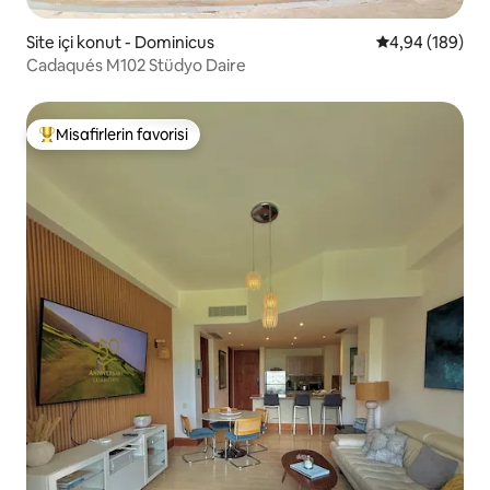
Site içi konut - Dominicus
5 üzerinden or
4,94 (189)
Cadaqués M102 Stüdyo Daire
Misafirlerin favorisi
Misafirlerin favorilerinden en beğenilenler arasında