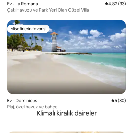
Ev - La Romana
5 üzerinden o
4,82 (33)
Çatı Havuzu ve Park Yeri Olan Güzel Villa
Misafirlerin favorisi
Misafirlerin favorisi
Ev - Dominicus
5 üzerinde
5 (30)
Plaj, özel havuz ve bahçe
Klimalı kiralık daireler