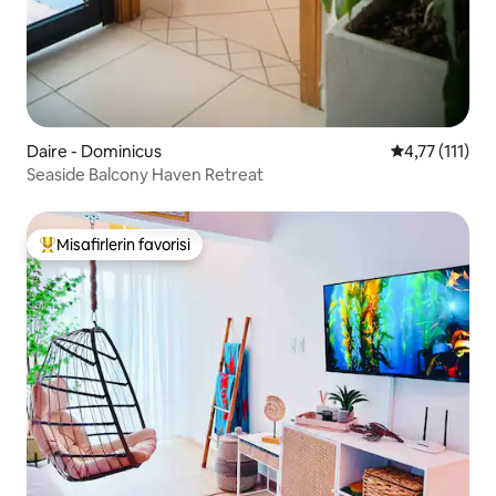
Daire - Dominicus
5 üzerinden o
4,77 (111)
Seaside Balcony Haven Retreat
Misafirlerin favorisi
Misafirlerin favorilerinden en beğenilenler arasında