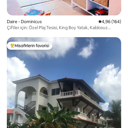
Daire - Dominicus
5 üzerinden or
4,96 (164)
Çiftler için: Özel Plaj Tesisi, King Boy Yatak, Kablosuz
İnternet Bağlantısı, Klima
Misafirlerin favorisi
Misafirlerin favorilerinden en beğenilenler arasında