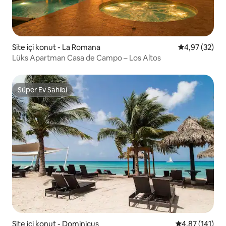
Site içi konut - La Romana
5 üzerinden o
4,97 (32)
Lüks Apartman Casa de Campo – Los Altos
Süper Ev Sahibi
Süper Ev Sahibi
Site içi konut - Dominicus
5 üzerinden o
4,87 (141)