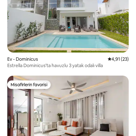
Ev - Dominicus
5 üzerinden 
4,91 (23)
Estrella Dominicus'ta havuzlu 3 yatak odalı villa
Misafirlerin favorisi
Misafirlerin favorisi