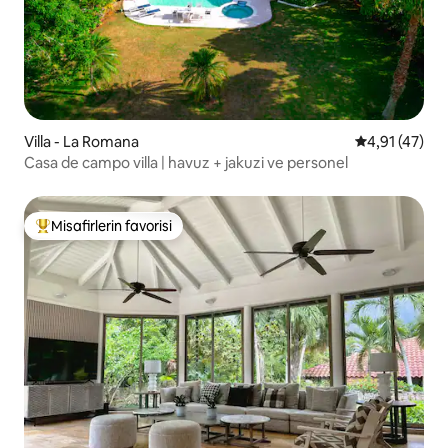
Villa - La Romana
5 üzerinden 
4,91 (47)
Casa de campo villa | havuz + jakuzi ve personel
Misafirlerin favorisi
Misafirlerin favorilerinden en beğenilenler arasında