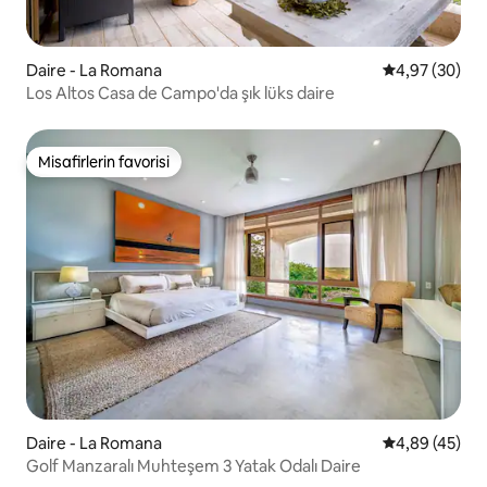
Daire - La Romana
5 üzerinden o
4,97 (30)
Los Altos Casa de Campo'da şık lüks daire
Misafirlerin favorisi
Misafirlerin favorisi
Daire - La Romana
5 üzerinden o
4,89 (45)
Golf Manzaralı Muhteşem 3 Yatak Odalı Daire