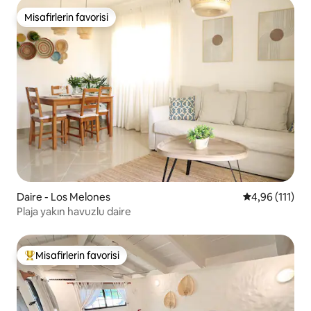
Misafirlerin favorisi
Misafirlerin favorisi
Daire - Los Melones
5 üzerinden o
4,96 (111)
Plaja yakın havuzlu daire
Misafirlerin favorisi
Misafirlerin favorilerinden en beğenilenler arasında