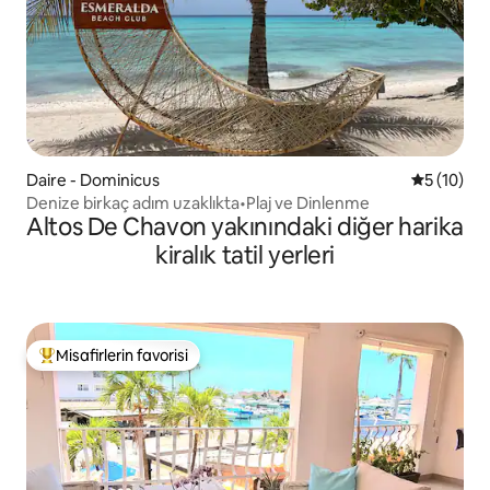
Daire - Dominicus
5 üzerind
5 (10)
Denize birkaç adım uzaklıkta•Plaj ve Dinlenme
Altos De Chavon yakınındaki diğer harika
kiralık tatil yerleri
Misafirlerin favorisi
Misafirlerin favorilerinden en beğenilenler arasında