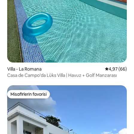
Villa - La Romana
5 üzerinden o
4,97 (66)
Casa de Campo'da Lüks Villa | Havuz + Golf Manzarası
Misafirlerin favorisi
Misafirlerin favorisi