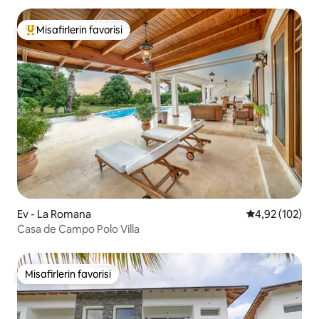
Misafirlerin favorisi
Misafirlerin favorilerinden en beğenilenler arasında
Ev - La Romana
5 üzerinden or
4,92 (102)
Casa de Campo Polo Villa
Misafirlerin favorisi
Misafirlerin favorisi