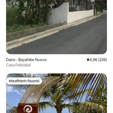
Daire - Bayahibe Nuevo
5 üzerinden or
4,96 (229)
Casa Felicidad
Misafirlerin favorisi
Misafirlerin favorisi