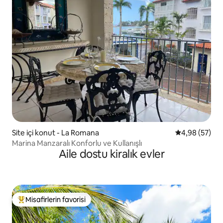
Site içi konut - La Romana
5 üzerinden o
4,98 (57)
Marina Manzaralı Konforlu ve Kullanışlı
Aile dostu kiralık evler
Misafirlerin favorisi
Misafirlerin favorilerinden en beğenilenler arasında