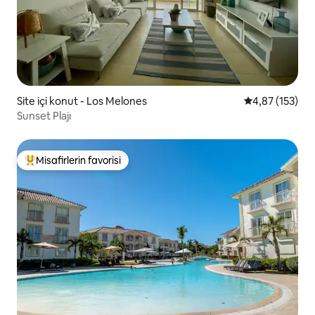
Site içi konut - Los Melones
5 üzerinden o
4,87 (153)
Sunset Plajı
Misafirlerin favorisi
Misafirlerin favorilerinden en beğenilenler arasında