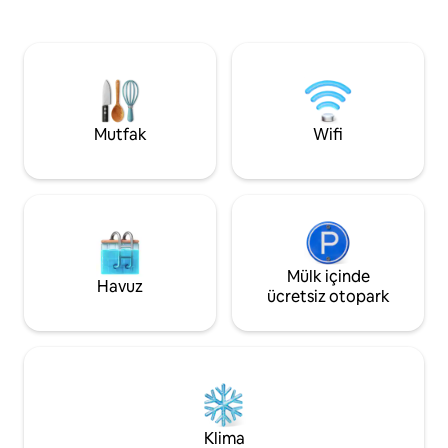
ve ünlü Teeth of t
hayvanlar konaklama başına 50 $ ücrete
araçla dakikalar. Mekânın, barbekünün
tabidir. Ücretsiz otopark, akşam 21.00'a
ve küçük ön verand
kadar günlük havuz saatleri, Altos de
Casa de Campo'da 
Chavón, Minitas ve Marina'ya ücretsiz
takılmanın veya en
erişim. NOT: 13 yaş ve üstü misafirler için
yemek yemenin key
misafir/gece başına 30 USD olan tatil
köyü ücreti dâhil DEĞİLDİR ve giriş
Mutfak
Wifi
kaydında tatil köyüne ödenmelidir.
Mülk içinde
Havuz
ücretsiz otopark
Klima