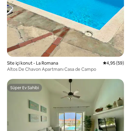
Site içi konut - La Romana
5 üzerinden o
4,95 (59)
Altos De Chavon Apartmanı Casa de Campo
Süper Ev Sahibi
Süper Ev Sahibi