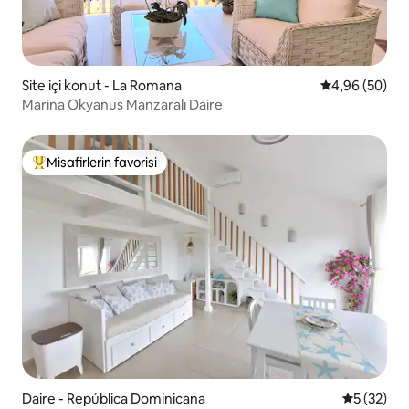
Site içi konut - La Romana
5 üzerinden o
4,96 (50)
Marina Okyanus Manzaralı Daire
Misafirlerin favorisi
Misafirlerin favorilerinden en beğenilenler arasında
Daire - República Dominicana
5 üzerinde
5 (32)