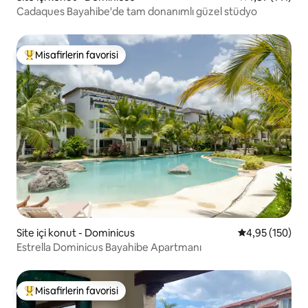
Cadaques Bayahibe'de tam donanımlı güzel stüdyo
Misafirlerin favorisi
Misafirlerin favorilerinden en beğenilenler arasında
Site içi konut - Dominicus
5 üzerinden or
4,95 (150)
Estrella Dominicus Bayahibe Apartmanı
Misafirlerin favorisi
Misafirlerin favorilerinden en beğenilenler arasında