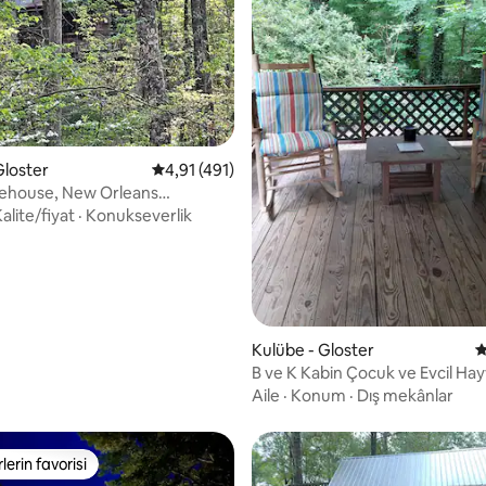
,93 puan, 582 değerlendirme
Gloster
5 üzerinden ortalama 4,91 puan, 491 değerl
4,91 (491)
eehouse, New Orleans
, evcil hayvan dostu
alite/fiyat
·
Konukseverlik
Kulübe - Gloster
5
B ve K Kabin Çocuk ve Evcil Ha
Dostu
Aile
·
Konum
·
Dış mekânlar
lerin favorisi
rin favorilerinden en beğenilenler arasında