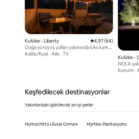
Kulübe - Liberty
5 üzerinden ortalama 
4,97 (64)
Doğa yürüyüş yolları yakınında lüks kamp
kulübesi | Ateş çukuru + Starlink kablosuz
Kalite/fiyat
·
Aile
·
TV
Kulübe - 
internet bağlantısı
NOLA yakı
Modern L
Konum
·
A
Keşfedilecek destinasyonlar
Yakınlardaki görülecek en iyi yerler
Homochitto Ulusal Ormanı
Myrtles Plantasyonu