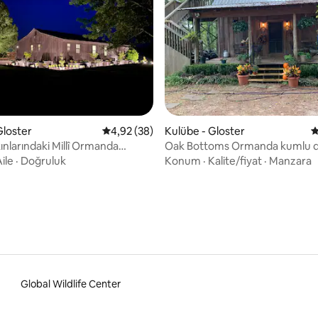
4,97 puan, 64 değerlendirme
Gloster
5 üzerinden ortalama 4,92 puan, 38 değerl
4,92 (38)
Kulübe - Gloster
5
nlarındaki Millî Ormanda
Oak Bottoms Ormanda kumlu d
üks Kamp Kulübesi
olan bir kulübe
ile
·
Doğruluk
Konum
·
Kalite/fiyat
·
Manzara
Global Wildlife Center