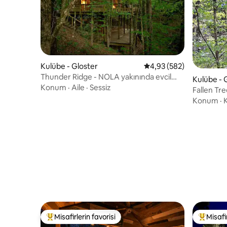
Kulübe - Gloster
5 üzerinden ortalama 4
4,93 (582)
Thunder Ridge - NOLA yakınında evcil
Kulübe - 
hayvan dostu tüm ev
Konum
·
Aile
·
Sessiz
Fallen Tr
yakınında
Konum
·
K
Misafirlerin favorisi
Misafir
Misafirlerin favorilerinden en beğenilenler arasında
Misafirle