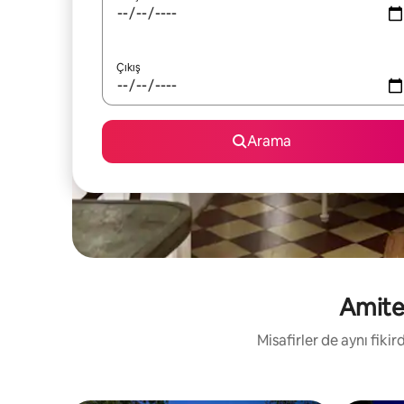
Çıkış
Arama
Amite 
Misafirler de aynı fik