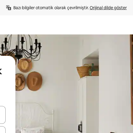
Bazı bilgiler otomatik olarak çevrilmiştir. 
Orijinal dilde göster
k
oklarıyla gezinin veya dokunarak ya da kaydırma hareketleriyle keşfedin