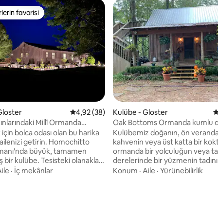
lerin favorisi
rin favorilerinden en beğenilenler arasında
a 5,0 puan, 9 değerlendirme
Gloster
5 üzerinden ortalama 4,92 puan, 38 değerl
4,92 (38)
Kulübe - Gloster
5
nlarındaki Millî Ormanda
Oak Bottoms Ormanda kumlu d
üks Kamp Kulübesi
olan bir kulübe
çin bolca odası olan bu harika
Kulübemiz doğanın, ön verand
ailenizi getirin. Homochitto
kahvenin veya üst katta bir kokt
rmanı'nda büyük, tamamen
ormanda bir yolculuğun veya tat
 bir kulübe. Tesisteki olanaklar
derelerinde bir yüzmenin tadın
2.000 metrekarelik devasa
için mükemmel bir kaçış yeridir
ile
·
İç mekânlar
Konum
·
Aile
·
Yürünebilirlik
çık ve kapalı şömineler, ayrı
bir hafta sonunun tadını çıkar
u, havuz, jakuzi, oyun alanı ve
birçok patika ve vadide yürüy
lerce uzanan patikalara sahip
veya bisiklete binmek veya kam
kuşların ve diğer vahşi yaşamın
 yapılacak şeyler arasında ata
görüntülerini çekmek gibi açık 