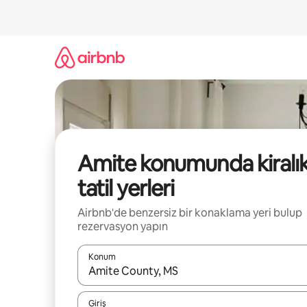
İçeriğe
atla
Amite konumunda kiralı
tatil yerleri
Airbnb'de benzersiz bir konaklama yeri bulup
rezervasyon yapın
Konum
Sonuçlar kullanılabilir olduğunda yukarı ve aşağı 
Giriş