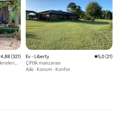
endirme
 üzerinden ortalama 4,88 puan, 321 değerlendirme
4,88 (321)
Ev - Liberty
5 üzerinden ortalam
5,0 (21)
ereleri
Çiftlik manzarası
Aile
·
Konum
·
Konfor