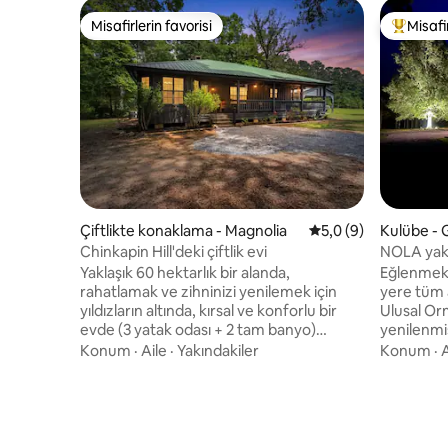
Misafirlerin favorisi
Misafir
Misafirlerin favorisi
Misafirle
Çiftlikte konaklama - Magnolia
5 üzerinden ortalam
5,0 (9)
Kulübe - 
Chinkapin Hill'deki çiftlik evi
NOLA yakı
Modern L
Yaklaşık 60 hektarlık bir alanda,
Eğlenmek i
rahatlamak ve zihninizi yenilemek için
yere tüm 
yıldızların altında, kırsal ve konforlu bir
Ulusal O
evde (3 yatak odası + 2 tam banyo)
yenilenmiş
konaklayarak her şeyden uzaklaşın.
arasında 
Konum
·
Aile
·
Yakındakiler
Konum
·
A
Şunları içerir: Ormanlık alan, doğa
güverte, a
parkurları, dere (1,4 km yürüyüş
ateş çukur
mesafesinde), ön ve arka verandalar,
kilometre
tarla manzaraları, yaban hayatı izleme ve
~120 dönüm arazi bulunmaktadır.
daha fazlası. McComb, MS'ye 12 mil
Yakınlarda