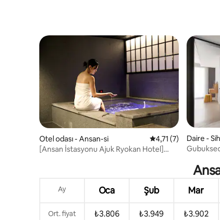
Daire - Si
Otel odası - Ansan-si
5 üzerinden ortalama
4,71 (7)
Gubukse
[Ansan İstasyonu Ajuk Ryokan Hotel]
Wave Par
Standart oda (yemek dahil) #2 kişi için
Ansa
standart#Ansan Hotel#Ryokan
Hotel#Kaplıca Oteli#Ansan Konaklama
Ay
Oca
Şub
Mar
₺3.806
₺3.949
₺3.902
Ort. fiyat