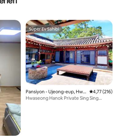
rleri
Süper Ev Sahibi
Süper Ev Sahibi
endirme
Pansiyon - Ujeong-eup, Hwa
5 üzerinden ortalama 
4,77 (216)
seong-si
Hwaseong Hanok Private Sing Sing
House (Gungpyeong Port, Jebu Island,
Jeongok Port)