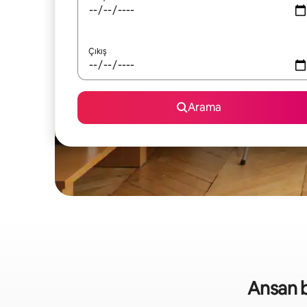
Çıkış
Arama
Ansan bö