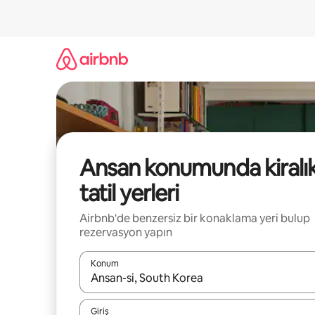
İçeriğe
atla
Ansan konumunda kiralı
tatil yerleri
Airbnb'de benzersiz bir konaklama yeri bulup
rezervasyon yapın
Konum
Sonuçlar kullanılabilir olduğunda yukarı ve aşağı 
Giriş