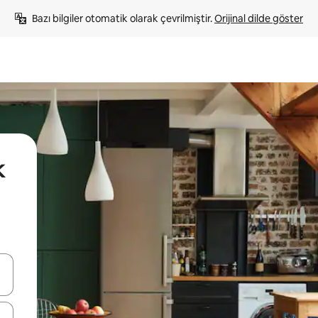
Bazı bilgiler otomatik olarak çevrilmiştir. 
Orijinal dilde göster
k
oklarıyla gezinin veya dokunarak ya da kaydırma hareketleriyle keşfedin