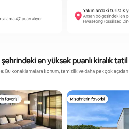
Yakınlardaki turistik y
Ansan bölgesindeki en po
rtalama 4,7 puan alıyor
Hwaseong Fossilized Din
şehrindeki en yüksek puanlı kiralık tatil 
irde: Bu konaklamalara konum, temizlik ve daha pek çok açıdan
rin favorisi
Misafirlerin favorisi
rin favorisi
Misafirlerin favorisi