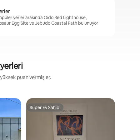
erler
püler yerler arasında Oido Red Lighthouse,
osaur Egg Site ve Jebudo Coastal Path bulunuyor
yerleri
 yüksek puan vermişler.
Daire - A
Süper Ev Sahibi
Misafirle
Süper Ev Sahibi
Misafirle
Sihwa Gö
Telefonun
* Talimatlar * 1. Ücretsiz giriş
konaklaya
çıkış saat
Dopamin 
kalsanız 
umuyorum!