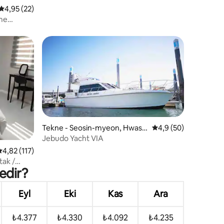
5 üzerinden ortalama 4,95 puan, 22 değerlendirme
4,95 (22)
üme
itesi
erine
ı
Tekne - Seosin-myeon, Hwase
5 üzerinden ortalam
4,9 (50)
ong-si
Jebudo Yacht VIA
endirme
5 üzerinden ortalama 4,82 puan, 117 değerlendirme
4,82 (117)
tak /
edir?
 /
a /
naklama
Eyl
Eki
Kas
Ara
₺4.377
₺4.330
₺4.092
₺4.235