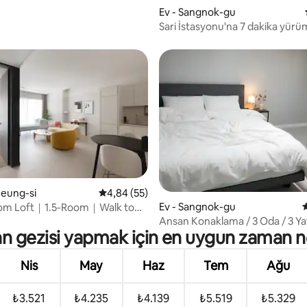
Ev - Sangnok-gu
Sari İstasyonu'na 7 dakika yür
mesafesinde, Han Yang Ünivers
değişim öğrencilerinin talebi üz
oluşturulan tam donanımlı 2 katl
konaklama (park edilebilir)
heung-si
5 üzerinden ortalama 4,84 puan, 55 değerl
4,84 (55)
 4,71 puan, 7 değerlendirme
Ev - Sangnok-gu
om Loft｜1.5-Room｜Walk to
k
Ansan Konaklama / 3 Oda / 3 Ya
n gezisi yapmak için en uygun zaman n
Grup / Barbekü / Yemek Pişirme
Hanyang Üniversitesi Konaklam
Merdiven Düşük Kat / Yasal Ko
Nis
May
Haz
Tem
Ağu
₺3.521
₺4.235
₺4.139
₺5.519
₺5.329