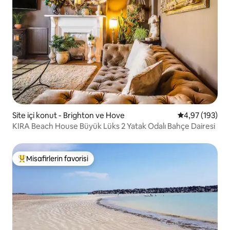
Site içi konut - Brighton ve Hove
5 üzerinden or
4,97 (193)
KIRA Beach House Büyük Lüks 2 Yatak Odalı Bahçe Dairesi
Misafirlerin favorisi
Misafirlerin favorilerinden en beğenilenler arasında