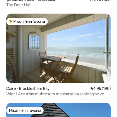
The Deer Hut
Misafirlerin favorisi
Misafirlerin favorilerinden en beğenilenler arasında
Daire - Bracklesham Bay
5 üzerinden or
4,95 (190)
Wight Adası'nın muhteşem manzarasına sahip ilginç ve
havalı yerler
Misafirlerin favorisi
Misafirlerin favorisi