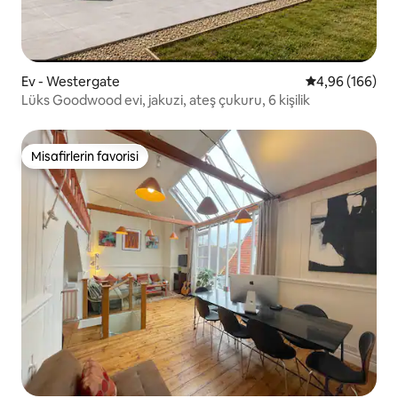
Ev - Westergate
5 üzerinden or
4,96 (166)
Lüks Goodwood evi, jakuzi, ateş çukuru, 6 kişilik
Misafirlerin favorisi
Misafirlerin favorisi