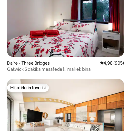
Daire - Three Bridges
5 üzerinden or
4,98 (905)
Gatwick 5 dakika mesafede klimalı ek bina
Misafirlerin favorisi
Misafirlerin favorisi