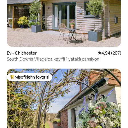
Ev - Chichester
5 üzerinden or
4,94 (207)
South Downs Village'da keyifli 1 yataklı pansiyon
Misafirlerin favorisi
Misafirlerin favorilerinden en beğenilenler arasında