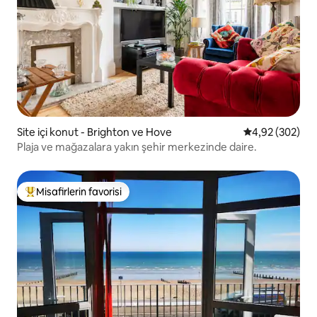
Site içi konut - Brighton ve Hove
5 üzerinden or
4,92 (302)
Plaja ve mağazalara yakın şehir merkezinde daire.
Misafirlerin favorisi
Misafirlerin favorilerinden en beğenilenler arasında