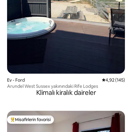
Ev - Ford
5 üzerinden or
4,92 (145)
Arundel West Sussex yakınındaki Rife Lodges
Klimalı kiralık daireler
Misafirlerin favorisi
Misafirlerin favorilerinden en beğenilenler arasında