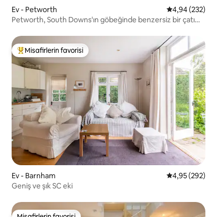
Ev - Petworth
5 üzerinden or
4,94 (232)
Petworth, South Downs'ın göbeğinde benzersiz bir çatı
katı
Misafirlerin favorisi
Misafirlerin favorilerinden en beğenilenler arasında
Ev - Barnham
5 üzerinden or
4,95 (292)
Geniş ve şık SC eki
Misafirlerin favorisi