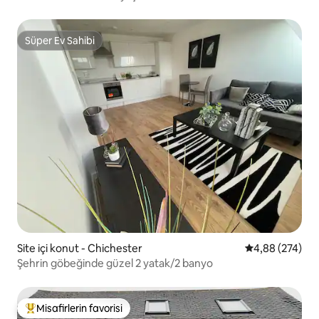
Süper Ev Sahibi
Süper Ev Sahibi
Site içi konut - Chichester
5 üzerinden or
4,88 (274)
Şehrin göbeğinde güzel 2 yatak/2 banyo
Misafirlerin favorisi
Misafirlerin favorilerinden en beğenilenler arasında