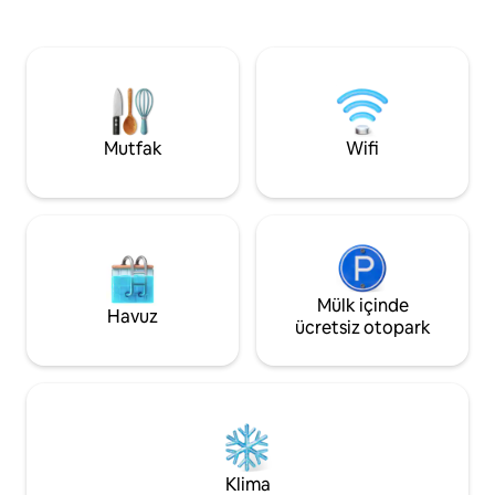
mükemmel bir kaçış, sessiz müzik
küçük 2. yatak oda
inzivası ve düğün gecesi için mükemmel
(ihtiyaçlarınıza bağl
romantik ortam. Misafirlerin kullanımı için
yatak bulunan iki y
çimli özel alan, gözden kaçmaz. İki araba
Misafir odası yeti
için otopark. Güzel yürüyüşler ve güzel
misafirler için hazırlanabili
kırsal alanla çevrili.
üst kattadır ve çek
açık planlıdır.
Mutfak
Wifi
Mülk içinde
Havuz
ücretsiz otopark
Klima