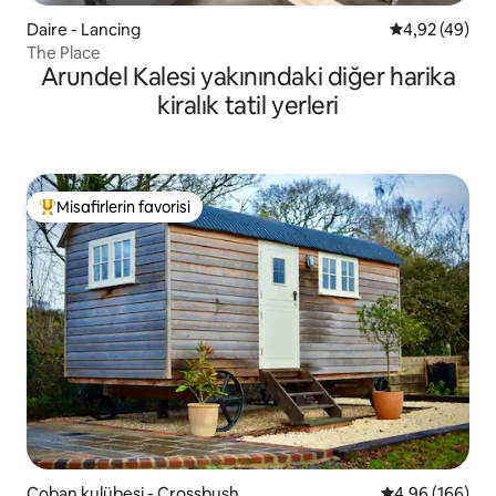
Daire - Lancing
5 üzerinden o
4,92 (49)
The Place
Arundel Kalesi yakınındaki diğer harika
kiralık tatil yerleri
Misafirlerin favorisi
Misafirlerin favorilerinden en beğenilenler arasında
Çoban kulübesi - Crossbush
5 üzerinden or
4,96 (166)