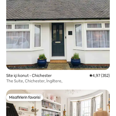
Site içi konut - Chichester
5 üzerinden or
4,97 (352)
The Suite, Chichester, İngiltere,
Misafirlerin favorisi
Misafirlerin favorisi