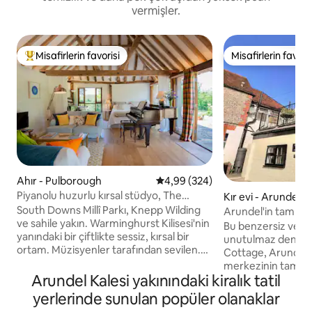
vermişler.
Misafirlerin favorisi
Misafirlerin favoris
Misafirlerin favorilerinden en beğenilenler arasında
Misafirlerin favoris
Ahır - Pulborough
5 üzerinden ortalama 4,99 puan
4,99 (324)
Piyanolu huzurlu kırsal stüdyo, The
Kır evi - Arundel
Tractor Shed
South Downs Millî Parkı, Knepp Wilding
Arundel'in tam göb
ve sahile yakın. Warminghurst Kilisesi'nin
kır evi.
Bu benzersiz ve ai
yanındaki bir çiftlikte sessiz, kırsal bir
unutulmaz deneyimler 
ortam. Müzisyenler tarafından sevilen.
Cottage, Arundel'in
Piyano, ikiz veya süper king yatak,
merkezinin tam ka
donanımlı mutfak ile güzel, aydınlık,
Arundel Kalesi yakınındaki kiralık tatil
altında yer alan ye
havadar kendi kendine yemek
odalı bir karakter kulüb
yerlerinde sunulan popüler olanaklar
yiyebileceğiniz bir ahır. Şehirden
ana yatak odasında 