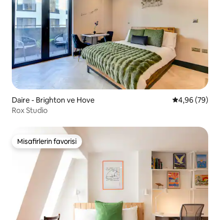
Daire - Brighton ve Hove
5 üzerinden o
4,96 (79)
Rox Studio
Misafirlerin favorisi
Misafirlerin favorisi