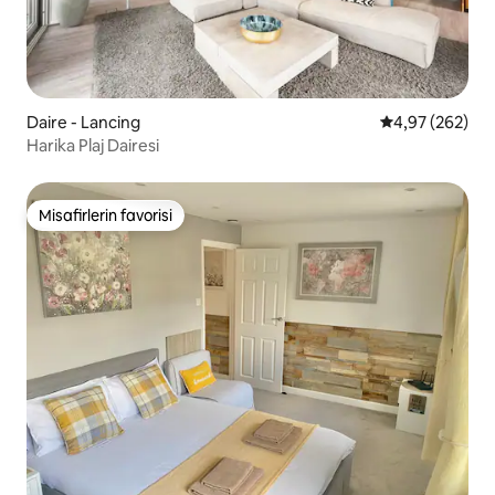
Daire - Lancing
5 üzerinden or
4,97 (262)
Harika Plaj Dairesi
Misafirlerin favorisi
Misafirlerin favorisi