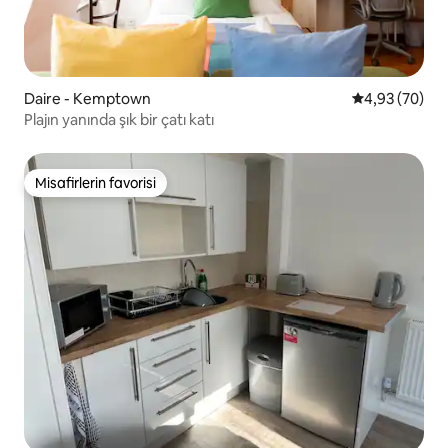
Daire - Kemptown
5 üzerinden o
4,93 (70)
Plajın yanında şık bir çatı katı
Misafirlerin favorisi
Misafirlerin favorisi