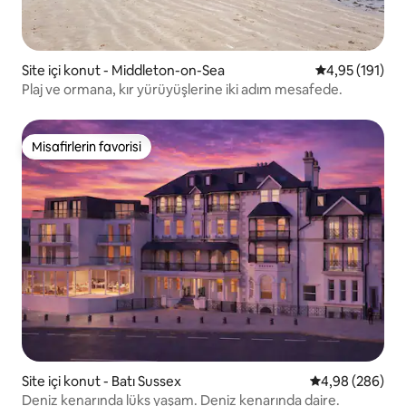
Site içi konut - Middleton-on-Sea
5 üzerinden o
4,95 (191)
Plaj ve ormana, kır yürüyüşlerine iki adım mesafede.
Misafirlerin favorisi
Misafirlerin favorisi
Site içi konut - Batı Sussex
5 üzerinden or
4,98 (286)
Deniz kenarında lüks yaşam. Deniz kenarında daire.