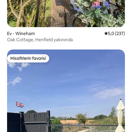
Ev - Wineham
5 üzerinden o
5,0 (237)
Oak Cottage, Henfield yakınında
Misafirlerin favorisi
Misafirlerin favorisi