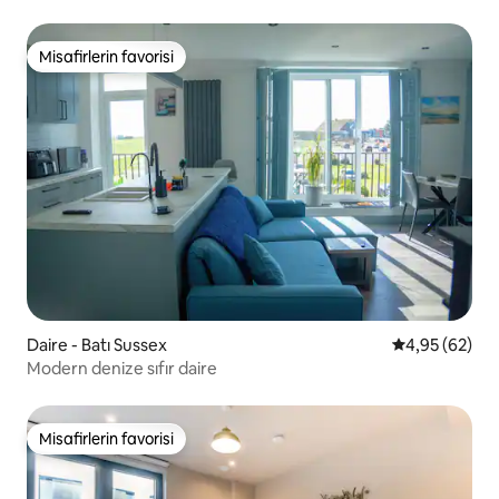
Misafirlerin favorisi
Misafirlerin favorisi
Daire - Batı Sussex
5 üzerinden o
4,95 (62)
Modern denize sıfır daire
Misafirlerin favorisi
Misafirlerin favorisi