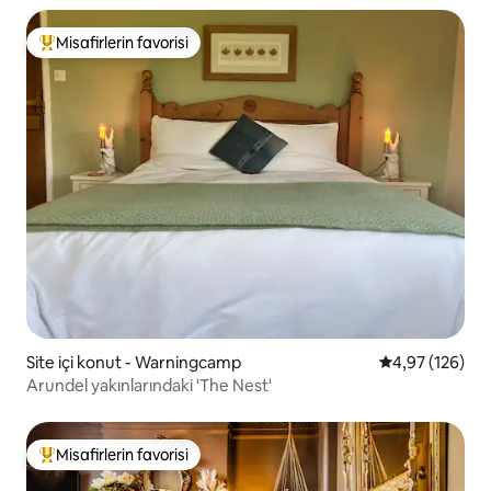
Misafirlerin favorisi
Misafirlerin favorilerinden en beğenilenler arasında
Site içi konut - Warningcamp
5 üzerinden or
4,97 (126)
Arundel yakınlarındaki 'The Nest'
Misafirlerin favorisi
Misafirlerin favorilerinden en beğenilenler arasında