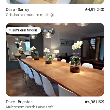
Daire - Surrey
5 üzerinden or
4,91 (243)
Cristina'nın modern mutfağı
Misafirlerin favorisi
Misafirlerin favorisi
Daire - Brighton
5 üzerinden or
4,98 (162)
Muhteşem North Laine Loft