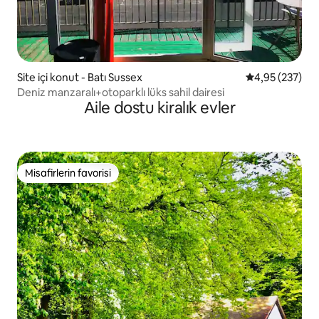
Site içi konut - Batı Sussex
5 üzerinden or
4,95 (237)
Deniz manzaralı+otoparklı lüks sahil dairesi
Aile dostu kiralık evler
Misafirlerin favorisi
Misafirlerin favorisi