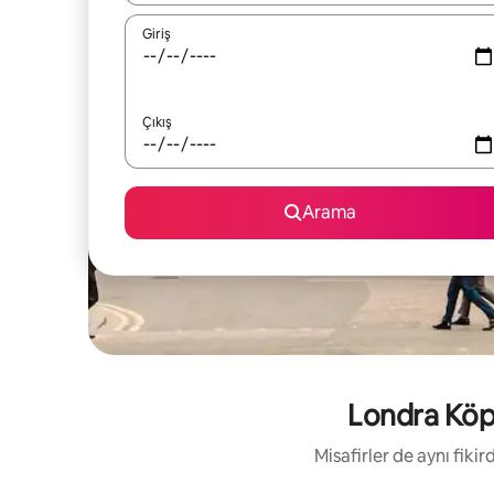
Giriş
Çıkış
Arama
Londra Köprü
Misafirler de aynı fik