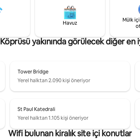
hizmetlerine sahip akıllı TV ve 
 mutfak lezzetlerinin tadını
konforlu yataklar da dahil olma
u hareketli semtte keyifli
mümkün olan her türlü konforla
 ve canlı akşamlar yaşayın.
Mülk iç
olarak tasarlanmıştır. Tekne ge
enerjinin mükemmel birleşimini
Havuz
o
radyatörler burayı yıl boyunca 
yin. Unutulmaz bir Londra
bir seçenek haline getirir.
için rezervasyon yapın!
Köprüsü yakınında görülecek diğer en iy
Tower Bridge
Yerel halktan 2.090 kişi öneriyor
St Paul Katedrali
Yerel halktan 1.105 kişi öneriyor
Wifi bulunan kiralık site içi konutlar