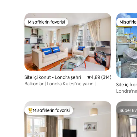
Misafirlerin favorisi
Misafirle
Misafirlerin favorisi
Misafirle
Site içi konut - Londra şehri
5 üzerinden ortalama 4
4,89 (314)
Balkonlar | Londra Kulesi'ne yakın |
Site içi k
Metroya 3 dakika
Londra'nın
Katı: Lond
Misafirlerin favorisi
Süper Ev
Misafirlerin favorilerinden en beğenilenler arasında
Süper Ev