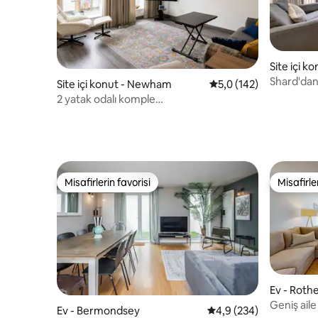
Site içi 
Shard'dan
Site içi konut - Newham
5 üzerinden ortalama 
5,0 (142)
yatak odal
2 yatak odalı komple
daire/ExCel/O2/Garaj otoparkı/ABBA
Misafirlerin favorisi
Misafirle
Misafirlerin favorisi
Misafirle
Ev - Roth
Geniş aile
Ev - Bermondsey
5 üzerinden ortalama 
4,9 (234)