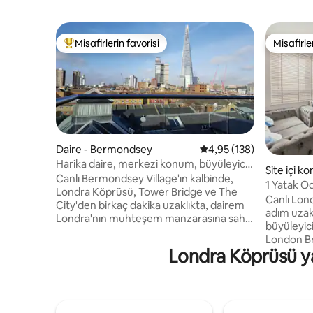
Misafirlerin favorisi
Misafirle
Misafirlerin favorilerinden en beğenilenler arasında
Misafirle
Daire - Bermondsey
5 üzerinden ortalama 4
4,95 (138)
Harika daire, merkezi konum, büyüleyici
Site içi 
manzaralar.
Canlı Bermondsey Village'ın kalbinde,
1 Yatak O
Londra Köprüsü, Tower Bridge ve The
Daire
Canlı Lond
City'den birkaç dakika uzaklıkta, dairem
adım uzak
Londra'nın muhteşem manzarasına sahip
büyüleyici
tamamen mobilyalıdır ve Londra'yı iş veya
London Br
eğlence için ziyaret etmek için
Londra Köprüsü yak
yer alan b
mükemmel bir konumdadır. 200 yıl
merkezind
öncesine dayanan II. Derece listelenmiş
Londra Kö
ve çağdaş binalardan oluşan özel,
çalışan o
huzurlu, kapalı bir topluluğun en üst
kolay. Yer
katında bulunan evimde konforlu bir