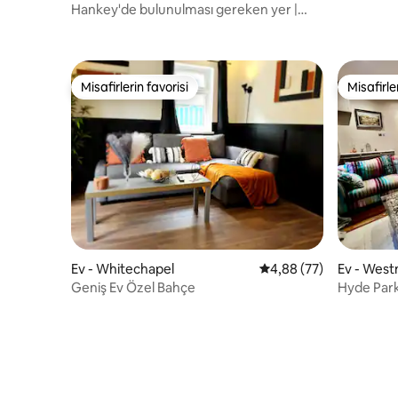
Hankey'de bulunulması gereken yer |
Özel teras | Creed konaklaması
Misafirlerin favorisi
Misafirle
Misafirlerin favorisi
Misafirle
Ev - Whitechapel
5 üzerinden ortalama 
4,88 (77)
Ev - West
Geniş Ev Özel Bahçe
Hyde Par