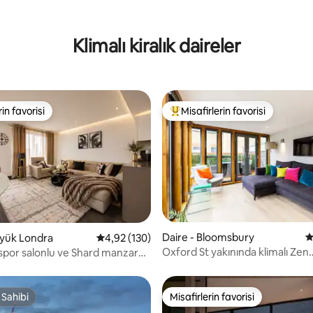
Klimalı kiralık daireler
rin favorisi
Misafirlerin favorisi
rin favorisi
Misafirlerin favorilerinden en b
Daire - Bloomsbury
5
4,9 puan, 127 değerlendirme
üyük Londra
5 üzerinden ortalama 4,92 puan, 130 değerl
4,92 (130)
Oxford St yakınında klimalı Zen
 spor salonlu ve Shard manzaralı
Apartmanı + Teras
aire
 Sahibi
Misafirlerin favorisi
 Sahibi
Misafirlerin favorisi