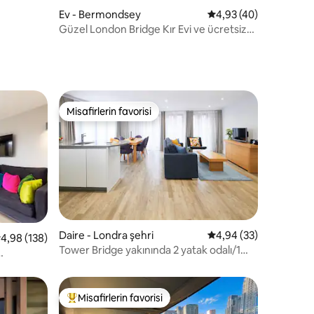
Ev - Bermondsey
5 üzerinden ortalama
4,93 (40)
Güzel London Bridge Kır Evi ve ücretsiz
otopark
Misafirlerin favorisi
eğenilenler arasında
Misafirlerin favorisi
Daire - Londra şehri
5 üzerinden ortalama
4,94 (33)
 üzerinden ortalama 4,98 puan, 138 değerlendirme
4,98 (138)
endirme
Tower Bridge yakınında 2 yatak odalı/1
banyolu
Misafirlerin favorisi
Misafirlerin favorilerinden en beğenilenler arasında