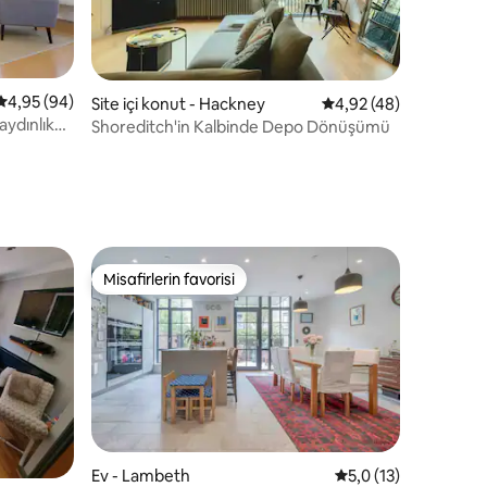
endirme
5 üzerinden ortalama 4,95 puan, 94 değerlendirme
4,95 (94)
Site içi konut - Hackney
5 üzerinden ortalama
4,92 (48)
aydınlık
Shoreditch'in Kalbinde Depo Dönüşümü
Misafirlerin favorisi
Misafirlerin favorisi
endirme
Ev - Lambeth
5 üzerinden ortalam
5,0 (13)