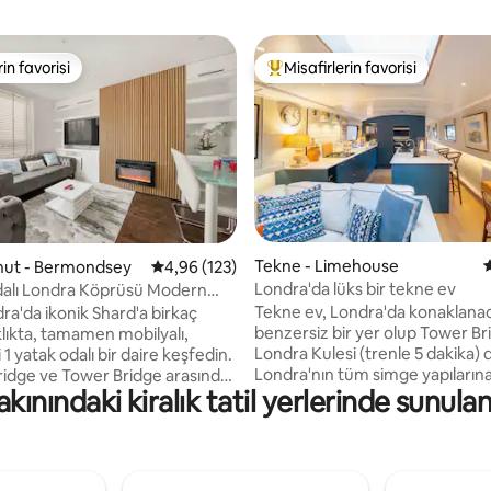
rin favorisi
Misafirlerin favorisi
rin favorisi
Misafirlerin favorilerinden en b
,95 puan, 138 değerlendirme
Tekne - Limehouse
konut - Bermondsey
5 üzerinden ortalama 4,96 puan, 123 değerl
4,96 (123)
Londra'da lüks bir tekne ev
dalı Londra Köprüsü Modern
Tekne ev, Londra'da konaklana
ra'da ikonik Shard'a birkaç
benzersiz bir yer olup Tower Br
lıkta, tamamen mobilyalı,
Londra Kulesi (trenle 5 dakika) d
 1 yatak odalı bir daire keşfedin.
Londra'nın tüm simge yapıların
idge ve Tower Bridge arasında
ınındaki kiralık tatil yerlerinde sunula
ulaşılabilir. Tekne bir marinaya
u rahat daire, hareketin
demirlenmiştir, bu da su üzerin
e olmanızı sağlar. Yakındaki
sınırlı tekne hareketi olduğu an
prüsü istasyonu ve 24 saat
gelir. Tekne ev, süper hızlı kablosuz
tobüslerle seyahat etmek çok
internet bağlantısı, içerik akış
el restoranlarda, barlarda ve