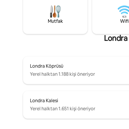
pazarlarda
salon yemekhanesi, tam donanımlı
çıkarın. B
mutfak, çift kişilik yatak odası, ebeveyn
gezintiler
banyosu ve güneşli öğleden sonraları ve
Huzur ve 
Mutfak
Wifi
gün batımları için batıya bakan balkon
deneyimle
bulunmaktadır.
macerası 
Londra 
Londra Köprüsü
Yerel halktan 1.188 kişi öneriyor
Londra Kalesi
Yerel halktan 1.651 kişi öneriyor