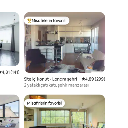
Misafirlerin favorisi
Misafirlerin favorilerinden en beğenilenler arasında
5 üzerinden ortalama 4,81 puan, 141 değerlendirme
4,81 (141)
endirme
Site içi konut - Londra şehri
5 üzerinden ortalama 4
4,89 (299)
2 yataklı çatı katı, şehir manzarası
Misafirlerin favorisi
eğenilenler arasında
Misafirlerin favorisi