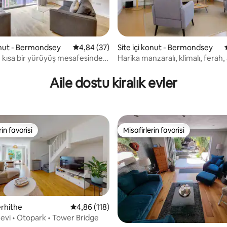
konut - Bermondsey
5 üzerinden ortalama 4,84 puan, 37 değerl
4,84 (37)
Site içi konut - Bermondsey
 kısa bir yürüyüş mesafesinde 2
Harika manzaralı, klimalı, ferah, 
5,0 puan, 142 değerlendirme
ı daire!
daire
Aile dostu kiralık evler
rin favorisi
Misafirlerin favorisi
rin favorisi
Misafirlerin favorisi
erhithe
5 üzerinden ortalama 4,86 puan, 118 değerl
4,86 (118)
 evi • Otopark • Tower Bridge
4,9 puan, 234 değerlendirme