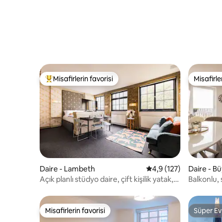
Misafirlerin favorisi
Misafirle
Misafirlerin favorilerinden en beğenilenler arasında
Misafirle
Daire - Lambeth
5 üzerinden ortalama 
4,9 (127)
Daire - B
Açık planlı stüdyo daire, çift kişilik yatak,
Balkonlu,
banyolu, klima - 6 m tüp
modern d
Misafirlerin favorisi
Süper Ev
Misafirlerin favorisi
Süper Ev