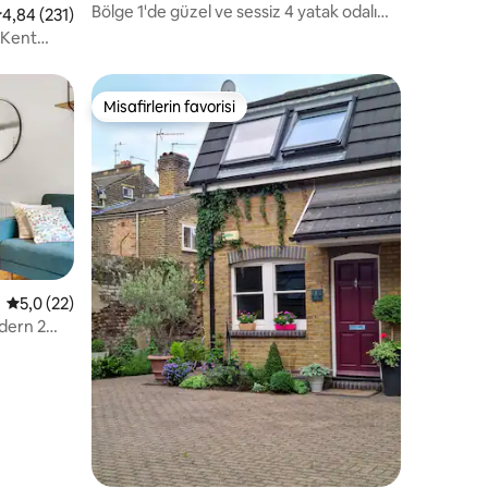
Bölge 1'de güzel ve sessiz 4 yatak odalı
 üzerinden ortalama 4,84 puan, 231 değerlendirme
4,84 (231)
aile evi
 Kent
Misafirlerin favorisi
eğenilenler arasında
Misafirlerin favorisi
5 üzerinden ortalama 5,0 puan, 22 değerlendirme
5,0 (22)
odern 2
endirme