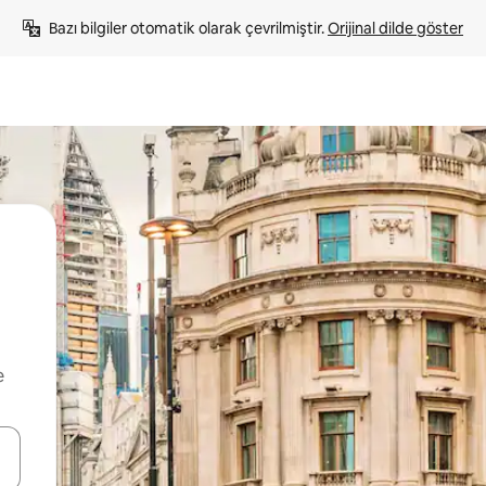
Bazı bilgiler otomatik olarak çevrilmiştir. 
Orijinal dilde göster
e
oklarıyla gezinin veya dokunarak ya da kaydırma hareketleriyle keşfedin