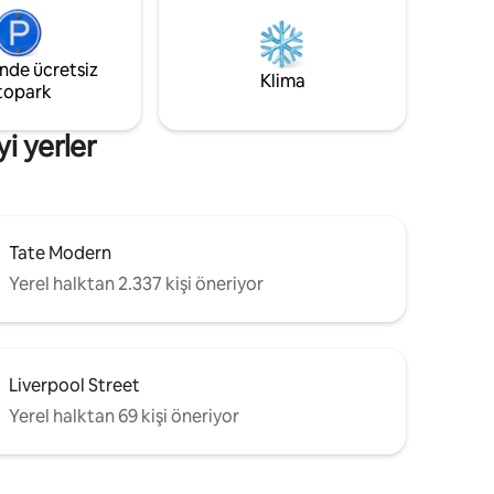
son derece
Güvenlik kameralı asansörler Karşısında
k üzere
7/24 dükkan, 3 dakika yürüme
 özel
mesafesinde yerel süpermarket
inde ücretsiz
nelindeki
Yakınlarda çok sayıda kafe, restoran, pub
Klima
topark
konforlu
ve bar var. Giriş ve çıkış saatleri
konusunda esnek olacağım.
i yerler
Tate Modern
Yerel halktan 2.337 kişi öneriyor
Liverpool Street
Yerel halktan 69 kişi öneriyor