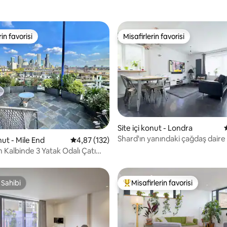
rin favorisi
Misafirlerin favorisi
rin favorisi
Misafirlerin favorisi
,89 puan, 314 değerlendirme
Site içi konut - Londra
Shard'ın yanındaki çağdaş daire
onut - Mile End
5 üzerinden ortalama 4,87 puan, 132 değerl
4,87 (132)
 Kalbinde 3 Yatak Odalı Çatı
ra Şehir Silüeti
 Sahibi
Misafirlerin favorisi
 Sahibi
Misafirlerin favorilerinden en b