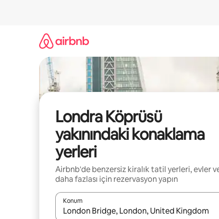
İçeriğe
atla
Londra Köprüsü
yakınındaki konaklama
yerleri
Airbnb'de benzersiz kiralık tatil yerleri, evler v
daha fazlası için rezervasyon yapın
Konum
Sonuçlar kullanılabilir olduğunda yukarı ve aşağı 