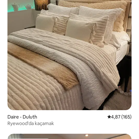
Daire - Duluth
5 üzerinden or
4,87 (165)
Ryewood'da kaçamak