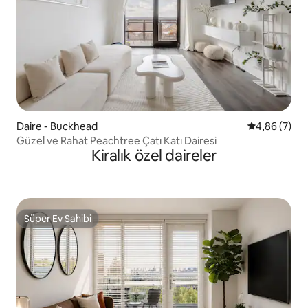
Daire - Buckhead
5 üzerinden 
4,86 (7)
Güzel ve Rahat Peachtree Çatı Katı Dairesi
Kiralık özel daireler
Süper Ev Sahibi
Süper Ev Sahibi