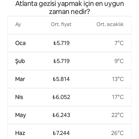
Atlanta gezisi yapmak için en uygun
bağlantısı | Bahçe | Küvet
zaman nedir?
Ay
Ort. fiyat
Ort. sıcaklık
Oca
₺5.719
7°C
Şub
₺5.719
9°C
Mar
₺5.814
13°C
Nis
₺6.052
17°C
May
₺6.243
22°C
Haz
₺7.244
26°C