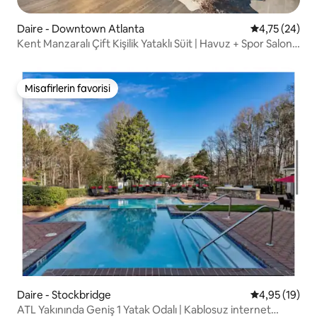
Daire - Downtown Atlanta
5 üzerinden o
4,75 (24)
Kent Manzaralı Çift Kişilik Yataklı Süit | Havuz + Spor Salonu
| ATL şehir merkezi
Misafirlerin favorisi
Misafirlerin favorisi
Daire - Stockbridge
5 üzerinden o
4,95 (19)
ATL Yakınında Geniş 1 Yatak Odalı | Kablosuz internet