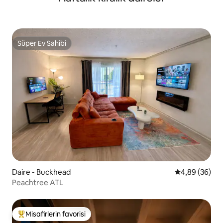
Süper Ev Sahibi
Süper Ev Sahibi
Daire - Buckhead
5 üzerinden o
4,89 (36)
Peachtree ATL
Misafirlerin favorisi
Misafirlerin favorilerinden en beğenilenler arasında