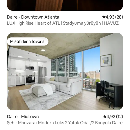
Daire - Downtown Atlanta
5 üzerinden o
4,93 (28)
LUXHigh Rise Heart of ATL | Stadyuma yürüyün | HAVUZ
Misafirlerin favorisi
Misafirlerin favorisi
Daire - Midtown
5 üzerinden 
4,92 (12)
Şehir Manzaralı Modern Lüks 2 Yatak Odalı/2 Banyolu Daire