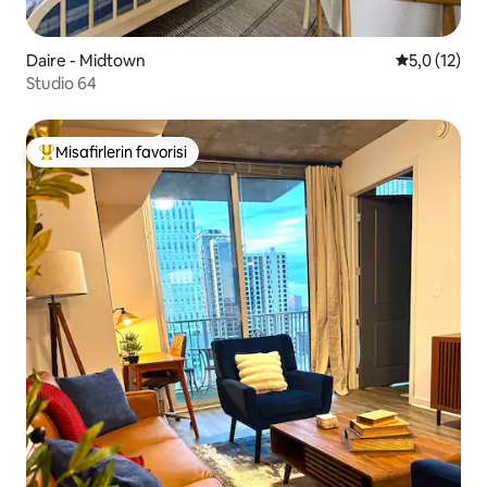
Daire - Midtown
5 üzerinden
5,0 (12)
Studio 64
Misafirlerin favorisi
Misafirlerin favorilerinden en beğenilenler arasında