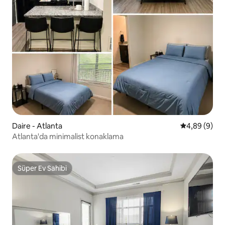
Daire - Atlanta
5 üzerinden 
4,89 (9)
Atlanta'da minimalist konaklama
Süper Ev Sahibi
Süper Ev Sahibi