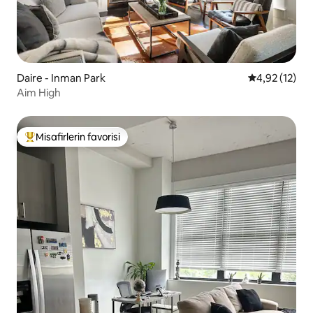
Daire - Inman Park
5 üzerinden 
4,92 (12)
Aim High
Misafirlerin favorisi
Misafirlerin favorilerinden en beğenilenler arasında