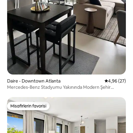
Daire - Downtown Atlanta
5 üzerinden o
4,96 (27)
Mercedes-Benz Stadyumu Yakınında Modern Şehir
Merkezi Çatı Katı
Misafirlerin favorisi
Misafirlerin favorisi