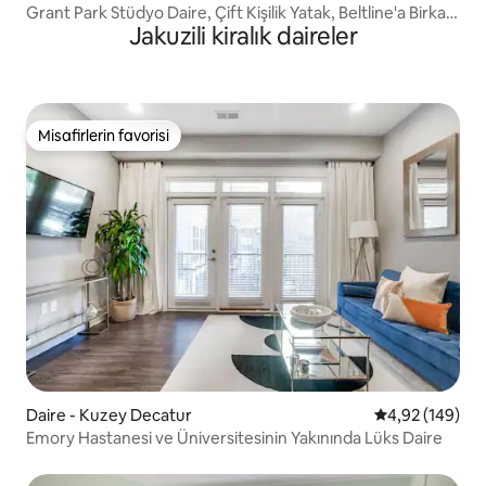
Grant Park Stüdyo Daire, Çift Kişilik Yatak, Beltline'a Birkaç
Jakuzili kiralık daireler
Adım
Misafirlerin favorisi
Misafirlerin favorisi
Daire - Kuzey Decatur
5 üzerinden or
4,92 (149)
Emory Hastanesi ve Üniversitesinin Yakınında Lüks Daire