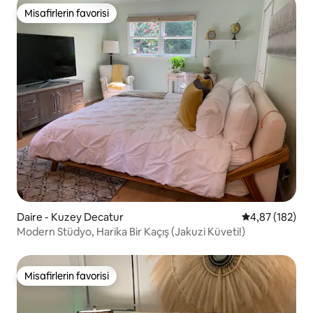
Misafirlerin favorisi
Misafirlerin favorisi
Daire - Kuzey Decatur
5 üzerinden or
4,87 (182)
Modern Stüdyo, Harika Bir Kaçış (Jakuzi Küveti!)
Misafirlerin favorisi
Misafirlerin favorisi