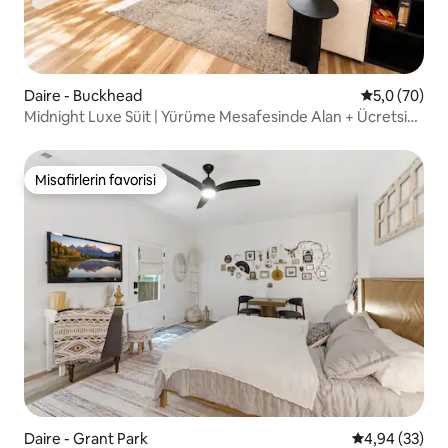
Daire - Buckhead
5 üzerinden 
5,0 (70)
Midnight Luxe Süit | Yürüme Mesafesinde Alan + Ücretsiz
Park Yeri
Misafirlerin favorisi
Misafirlerin favorisi
Daire - Grant Park
5 üzerinden o
4,94 (33)