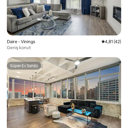
Daire - Vinings
5 üzerinden 
4,81 (42)
Geniş konut
Süper Ev Sahibi
Süper Ev Sahibi