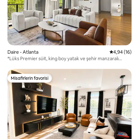
Daire - Atlanta
5 üzerinden o
4,94 (16)
*Lüks Premier süit, king boy yatak ve şehir manzaralı
balkon*
Misafirlerin favorisi
Misafirlerin favorisi