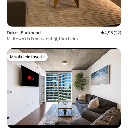
Daire - Buckhead
5 üzerinden o
4,95 (22)
Midtown'da Fransız butiği, tüm birim
Misafirlerin favorisi
Misafirlerin favorisi