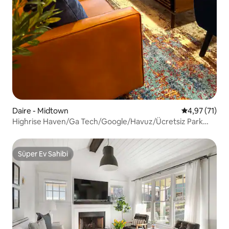
Daire - Midtown
5 üzerinden 
4,97 (71)
Highrise Haven/Ga Tech/Google/Havuz/Ücretsiz Park
Yeri/Spor Salonu
Süper Ev Sahibi
Süper Ev Sahibi