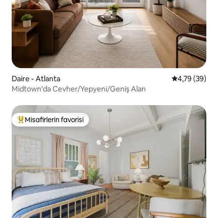
Daire - Atlanta
5 üzerinden o
4,79 (39)
Midtown'da Cevher/Yepyeni/Geniş Alan
Misafirlerin favorisi
Misafirlerin favorilerinden en beğenilenler arasında