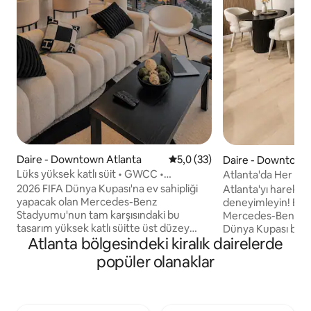
Daire - Downtown Atlanta
5 üzerinden ortalama 5,0 pua
5,0 (33)
Daire - Downtown
Lüks yüksek katlı süit • GWCC •
Atlanta'da Her Şey
Mercedes Benz Stadyumu
2026 FIFA Dünya Kupası'na ev sahipliği
Atlanta'yı hareket
yapacak olan Mercedes-Benz
deneyimleyin! Bu modern lüks dairede,
Stadyumu'nun tam karşısındaki bu
Mercedes-Benz St
tasarım yüksek katlı süitte üst düzey
Dünya Kupası bölg
Atlanta bölgesindeki kiralık dairelerde
lüksü deneyimleyin. Yerden tavana
manzaralarını sun
pencerelerin, ufuk çizgisi manzaralı
pencereler bulunuyor. Tam donan
popüler olanaklar
balkonun, özenle tasarlanmış iç
mutfağın, şık mobil
mekanların, tatil köyü tarzı havuza
kablosuz internet 
erişimin, lüks spor salonunun, dinlenme
restoranlara, gece
alanlarının, barbekü alanlarının ve
Congress Center'a