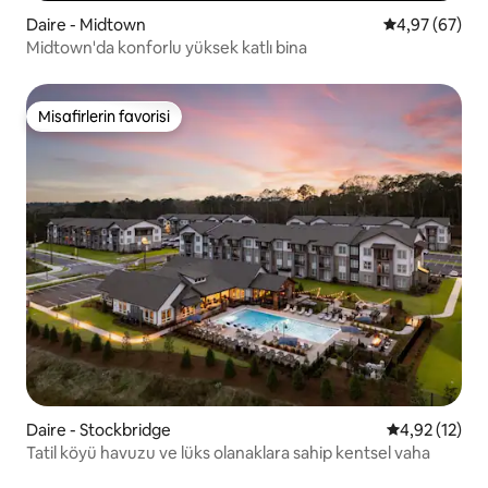
Daire - Midtown
5 üzerinden o
4,97 (67)
Midtown'da konforlu yüksek katlı bina
Misafirlerin favorisi
Misafirlerin favorisi
Daire - Stockbridge
5 üzerinden 
4,92 (12)
Tatil köyü havuzu ve lüks olanaklara sahip kentsel vaha