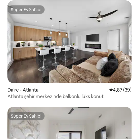
Süper Ev Sahibi
Süper Ev Sahibi
Daire - Atlanta
5 üzerinden o
4,87 (39)
Atlanta şehir merkezinde balkonlu lüks konut
Süper Ev Sahibi
Süper Ev Sahibi