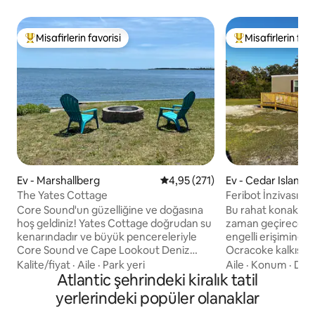
Misafirlerin favorisi
Misafirlerin favo
Misafirlerin favorilerinden en beğenilenler arasında
Misafirlerin favor
Ev - Marshallberg
5 üzerinden ortalama 4,95 puan
4,95 (271)
Ev - Cedar Island
The Yates Cottage
Feribot İnzivası
Core Sound'un güzelliğine ve doğasına
Bu rahat konaklam
hoş geldiniz! Yates Cottage doğrudan su
zaman geçireceks
kenarındadır ve büyük pencereleriyle
engelli erişimine 
Core Sound ve Cape Lookout Deniz
Ocracoke kalkışlar
Feneri'nin muhteşem manzarasına
Terminali'ne sadec
Kalite/fiyat
·
Aile
·
Park yeri
Aile
·
Konum
·
Doğ
sahiptir. Diğer olanaklar arasında sineklikli
Atlantic şehrindeki kiralık tatil
mesafede bulunma
veranda, ateş çukuru ve çim oyunları için
adanın mirasını ve
yerlerindeki popüler olanaklar
büyük bir bahçe bulunmaktadır. Yates
arayın. Burası ayn