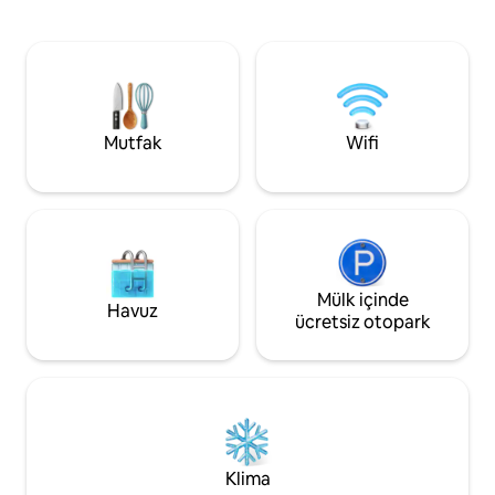
kulübesi çiftler, aileler, köpekler (tek bir
tekne rampalarına 
evcil hayvan için 150 $ ücret), koşucular,
ahırlarına arabayla
yürüyüşçüler, bisikletçiler, balıkçılar ve
mesafededir. Gelin
tekneciler için harikadır. Yeni yapılmış
Cedar Adası'ndaki e
yataklar, havlular ve Keurig ile Rachel Ray
çıkarın. Kano kir
tencere seti bulunan tam donanımlı bir
için tek seferlik ki
mutfakla karşılanacaksınız.
Uygulama mesajl
Mutfak
Wifi
sorun.
Mülk içinde
Havuz
ücretsiz otopark
Klima