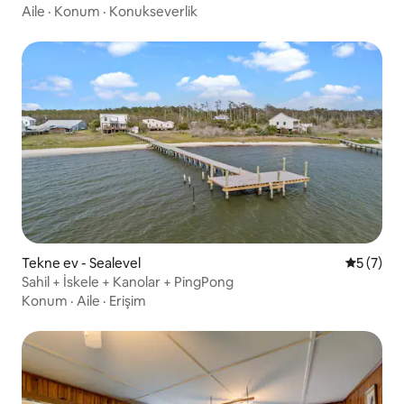
Aile
·
Konum
·
Konukseverlik
Tekne ev - Sealevel
5 üzerin
5 (7)
Sahil + İskele + Kanolar + PingPong
Konum
·
Aile
·
Erişim