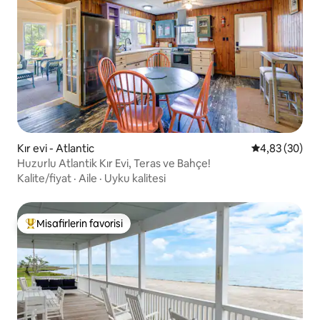
Kır evi - Atlantic
5 üzerinden o
4,83 (30)
Huzurlu Atlantik Kır Evi, Teras ve Bahçe!
Kalite/fiyat
·
Aile
·
Uyku kalitesi
Misafirlerin favorisi
Misafirlerin favorilerinden en beğenilenler arasında