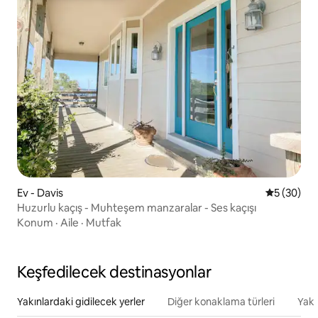
Ev - Davis
5 üzerinde
5 (30)
Huzurlu kaçış - Muhteşem manzaralar - Ses kaçışı
Konum
·
Aile
·
Mutfak
Keşfedilecek destinasyonlar
Yakınlardaki gidilecek yerler
Diğer konaklama türleri
Yakı