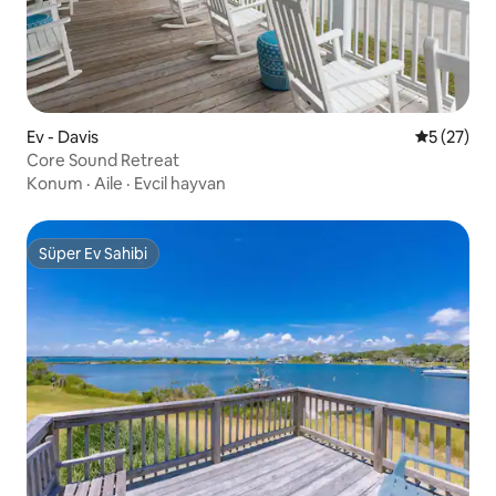
Ev - Davis
5 üzerinde
5 (27)
Core Sound Retreat
Konum
·
Aile
·
Evcil hayvan
Süper Ev Sahibi
Süper Ev Sahibi