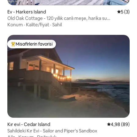
Ev - Harkers Island
5 üzerin
5 (3)
Old Oak Cottage - 120 yıllık canlı meşe, harika su
manzaraları!
Konum
·
Kalite/fiyat
·
Sahil
Misafirlerin favorisi
Misafirlerin favorilerinden en beğenilenler arasında
Kır evi - Cedar Island
5 üzerinden o
4,98 (89)
Sahildeki Kır Evi - Sailor and Piper's Sandbox