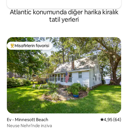
Atlantic konumunda diğer harika kiralık
tatil yerleri
Misafirlerin favorisi
Misafirlerin favorilerinden en beğenilenler arasında
Ev - Minnesott Beach
5 üzerinden o
4,95 (64)
Neuse Nehri'nde inziva