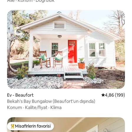
Aile
·
Konum
·
Doğruluk
Ev - Beaufort
5 üzerinden or
4,86 (199)
Bekah's Bay Bungalow (Beaufort'un dışında)
Konum
·
Kalite/fiyat
·
Klima
Misafirlerin favorisi
Misafirlerin favorilerinden en beğenilenler arasında