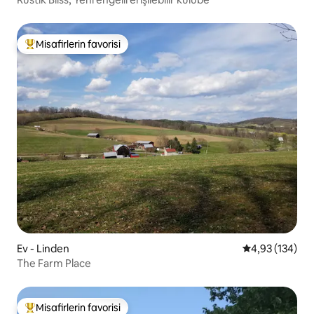
Misafirlerin favorisi
Misafirlerin favorilerinden en beğenilenler arasında
Ev - Linden
5 üzerinden or
4,93 (134)
The Farm Place
Misafirlerin favorisi
Misafirlerin favorilerinden en beğenilenler arasında