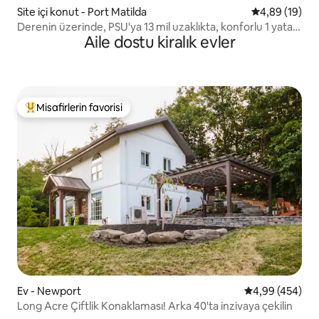
Site içi konut - Port Matilda
5 üzerinden o
4,89 (19)
Derenin üzerinde, PSU'ya 13 mil uzaklıkta, konforlu 1 yatak
Aile dostu kiralık evler
odası
Misafirlerin favorisi
Misafirlerin favorilerinden en beğenilenler arasında
Ev - Newport
5 üzerinden or
4,99 (454)
Long Acre Çiftlik Konaklaması! Arka 40'ta inzivaya çekilin