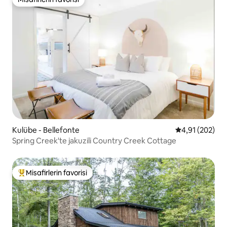
Misafirlerin favorisi
Kulübe - Bellefonte
5 üzerinden or
4,91 (202)
Spring Creek'te jakuzili Country Creek Cottage
Misafirlerin favorisi
Misafirlerin favorilerinden en beğenilenler arasında