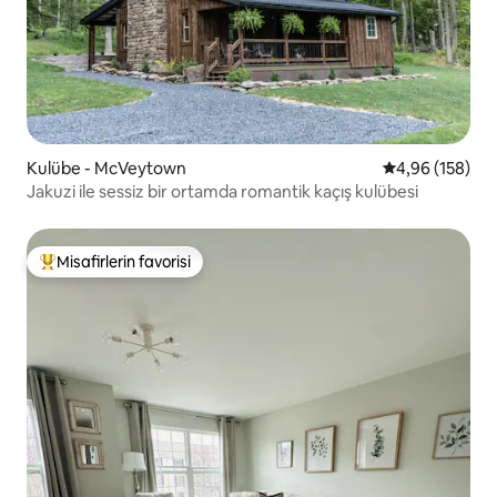
Kulübe - McVeytown
5 üzerinden or
4,96 (158)
Jakuzi ile sessiz bir ortamda romantik kaçış kulübesi
Misafirlerin favorisi
Misafirlerin favorilerinden en beğenilenler arasında