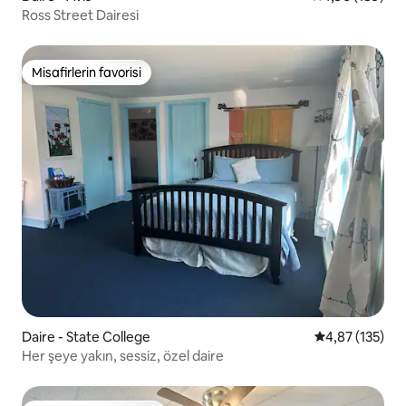
Ross Street Dairesi
Misafirlerin favorisi
Misafirlerin favorisi
Daire - State College
5 üzerinden o
4,87 (135)
Her şeye yakın, sessiz, özel daire