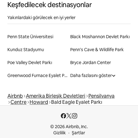
Keşfedilecek destinasyonlar
Yakınlardaki görülecek en iyi yerler
Penn State Üniversitesi
Black Moshannon Devlet Parkı
Kunduz Stadyumu
Penn's Cave & Wildlife Park
Poe Valley Devlet Parkı
Bryce Jordan Center
Greenwood Furnace Eyalet Parkı
Daha fazlasını göster
Airbnb
Amerika Birleşik Devletleri
Pensilvanya
Centre
Howard
Bald Eagle Eyalet Parkı
© 2026 Airbnb, Inc.
Gizlilik
Şartlar