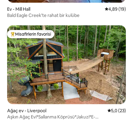
Ev - Mill Hall
5 üzerinden o
4,89 (19)
Bald Eagle Creek'te rahat bir kulübe
Misafirlerin favorisi
Misafirlerin favorilerinden en beğenilenler arasında
Ağaç ev - Liverpool
5 üzerinden
5,0 (23)
Aşkın Ağaç Evi*Sallanma Köprüsü*Jakuzi*E-
bisikletler*Doğa