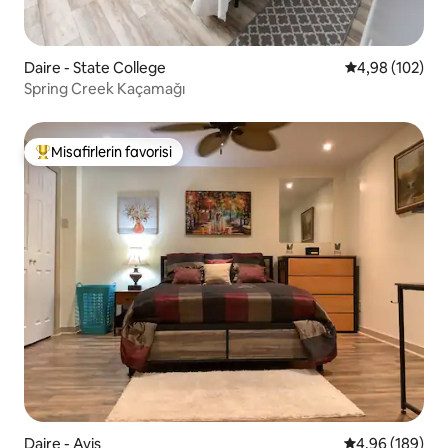
Daire - State College
5 üzerinden or
4,98 (102)
Spring Creek Kaçamağı
Misafirlerin favorisi
Misafirlerin favorilerinden en beğenilenler arasında
Daire - Avis
5 üzerinden or
4,96 (189)