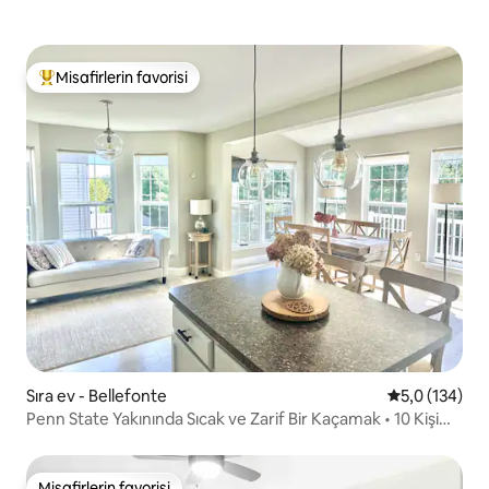
Misafirlerin favorisi
Misafirlerin favorilerinden en beğenilenler arasında
Sıra ev - Bellefonte
5 üzerinden 
5,0 (134)
Penn State Yakınında Sıcak ve Zarif Bir Kaçamak • 10 Kişi
Konaklayabilir
Misafirlerin favorisi