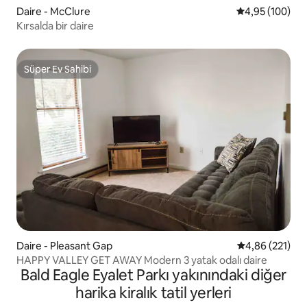
Daire - McClure
5 üzerinden or
4,95 (100)
Kırsalda bir daire
Süper Ev Sahibi
Süper Ev Sahibi
Daire - Pleasant Gap
5 üzerinden or
4,86 (221)
HAPPY VALLEY GET AWAY Modern 3 yatak odalı daire
Bald Eagle Eyalet Parkı yakınındaki diğer
harika kiralık tatil yerleri