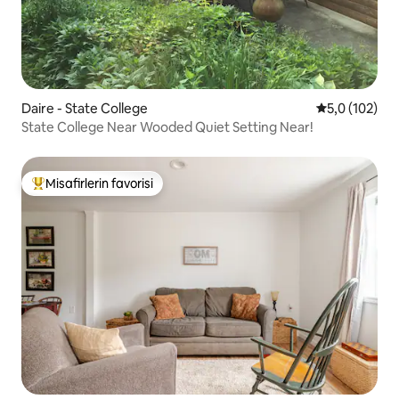
Daire - State College
5 üzerinden 
5,0 (102)
State College Near Wooded Quiet Setting Near!
Misafirlerin favorisi
Misafirlerin favorilerinden en beğenilenler arasında