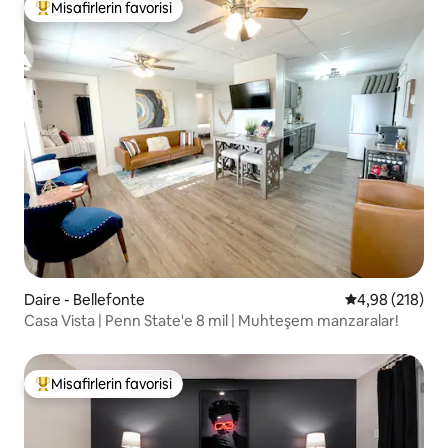
Misafirlerin favorisi
Misafirlerin favorilerinden en beğenilenler arasında
Daire - Bellefonte
5 üzerinden or
4,98 (218)
Casa Vista | Penn State'e 8 mil | Muhteşem manzaralar!
Misafirlerin favorisi
Misafirlerin favorilerinden en beğenilenler arasında