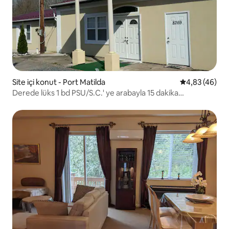
Site içi konut - Port Matilda
5 üzerinden o
4,83 (46)
Derede lüks 1 bd PSU/S.C.' ye arabayla 15 dakika
mesafededir.