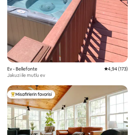
Ev - Bellefonte
5 üzerinden or
4,94 (173)
Jakuzi ile mutlu ev
Misafirlerin favorisi
Misafirlerin favorilerinden en beğenilenler arasında