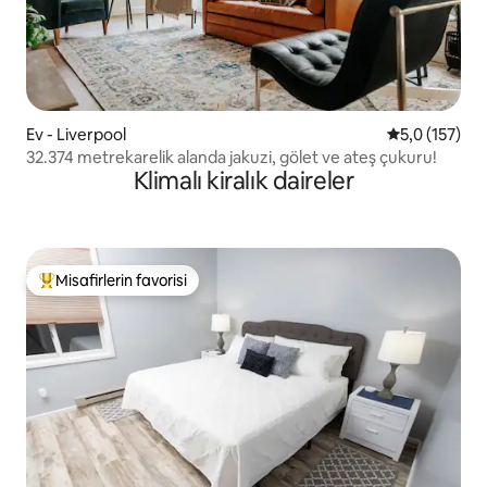
Ev - Liverpool
5 üzerinden 
5,0 (157)
32.374 metrekarelik alanda jakuzi, gölet ve ateş çukuru!
Klimalı kiralık daireler
Misafirlerin favorisi
Misafirlerin favorilerinden en beğenilenler arasında