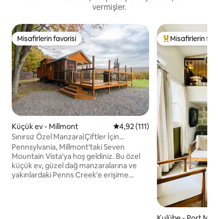
vermişler.
Misafirlerin favorisi
Misafirlerin favo
Misafirlerin favorisi
Misafirlerin favor
Küçük ev - Millmont
5 üzerinden ortalama 4,92 puan
4,92 (111)
Sınırsız Özel Manzara|Çiftler İçin
Kaçamak|En Düşük Fiyat|Wİ-Fİ
Pennsylvania, Millmont'taki Seven
Mountain Vista'ya hoş geldiniz. Bu özel
küçük ev, güzel dağ manzaralarına ve
yakınlardaki Penns Creek'e erişime
sahip, yarısı ormanlık, yarısı açık çayırlık
4,5 hektarlık doğal güzellikler içindeki bir
alanda yer alıyor. Çiftler, aileler ve sinekli
balık avı gezileri için mükemmel olan
Kulübe - Port Mati