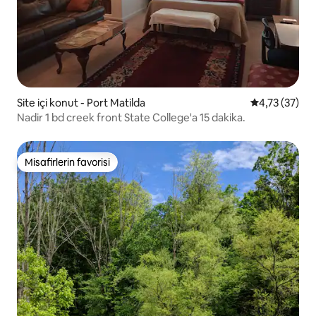
Site içi konut - Port Matilda
5 üzerinden 
4,73 (37)
Nadir 1 bd creek front State College'a 15 dakika.
Misafirlerin favorisi
Misafirlerin favorisi