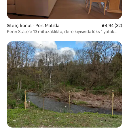
Site içi konut - Port Matilda
5 üzerinden o
4,94 (32)
Penn State'e 13 mil uzaklıkta, dere kıyısında lüks 1 yatak
odası