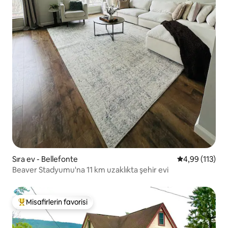
Sıra ev - Bellefonte
5 üzerinden o
4,99 (113)
Beaver Stadyumu'na 11 km uzaklıkta şehir evi
Misafirlerin favorisi
Misafirlerin favorilerinden en beğenilenler arasında