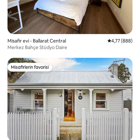
Misafir evi - Ballarat Central
5 üzerinden or
4,77 (888)
Merkez Bahçe Stüdyo Daire
Misafirlerin favorisi
Misafirlerin favorisi