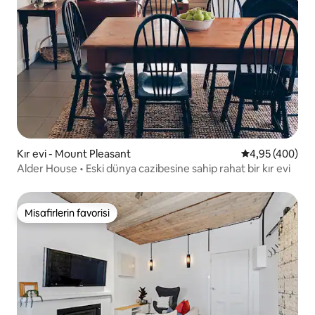
Kır evi - Mount Pleasant
5 üzerinden or
4,95 (400)
Alder House • Eski dünya cazibesine sahip rahat bir kır evi
Misafirlerin favorisi
Misafirlerin favorisi