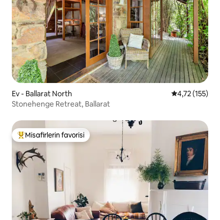
Ev - Ballarat North
5 üzerinden o
4,72 (155)
Stonehenge Retreat, Ballarat
Misafirlerin favorisi
Misafirlerin favorilerinden en beğenilenler arasında