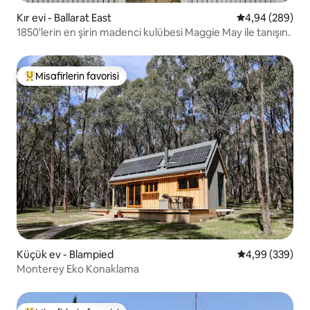
Kır evi - Ballarat East
5 üzerinden or
4,94 (289)
1850'lerin en şirin madenci kulübesi Maggie May ile tanışın.
Misafirlerin favorisi
Misafirlerin favorilerinden en beğenilenler arasında
Küçük ev - Blampied
5 üzerinden or
4,99 (339)
Monterey Eko Konaklama