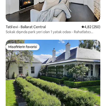
Tatil evi - Ballarat Central
5 üzerinden or
4,82 (250)
Sokak dışında park yeri olan 1 yatak odası - Rahatlatıcı
banyo
Misafirlerin favorisi
Misafirlerin favorisi