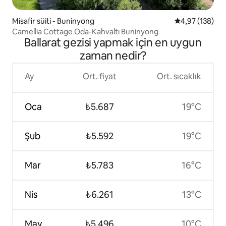
Misafir süiti - Buninyong
5 üzerinden or
4,97 (138)
Camellia Cottage Oda-Kahvaltı Buninyong
Ballarat gezisi yapmak için en uygun
zaman nedir?
Ay
Ort. fiyat
Ort. sıcaklık
Oca
₺5.687
19°C
Şub
₺5.592
19°C
Mar
₺5.783
16°C
Nis
₺6.261
13°C
May
₺5.496
10°C