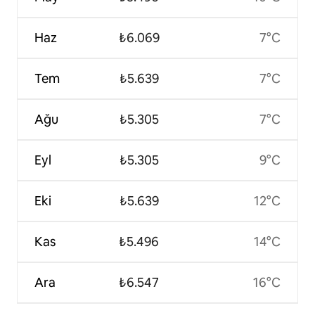
Haz
₺6.069
7°C
Tem
₺5.639
7°C
Ağu
₺5.305
7°C
Eyl
₺5.305
9°C
Eki
₺5.639
12°C
Kas
₺5.496
14°C
Ara
₺6.547
16°C