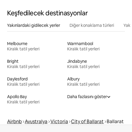
Keşfedilecek destinasyonlar
Yakınlardaki gidilecek yerler
Diğer konaklama türleri
Yakı
Melbourne
Warrnambool
Kiralık tatil yerleri
Kiralık tatil yerleri
Bright
Jindabyne
Kiralık tatil yerleri
Kiralık tatil yerleri
Daylesford
Albury
Kiralık tatil yerleri
Kiralık tatil yerleri
Apollo Bay
Daha fazlasını göster
Kiralık tatil yerleri
Airbnb
Avustralya
Victoria
City of Ballarat
Ballarat