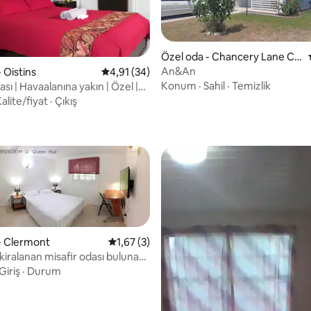
Özel oda - Chancery Lane Ch
4,94 puan, 68 değerlendirme
rist Church
An&An
 Oistins
5 üzerinden ortalama 4,91 puan, 34 değerl
4,91 (34)
Konum
·
Sahil
·
Temizlik
ası | Havaalanına yakın | Özel |
iz
alite/fiyat
·
Çıkış
- Clermont
5 üzerinden ortalama 1,67 puan, 3 değerl
1,67 (3)
ı kiralanan misafir odası bulunan
i
Giriş
·
Durum
,88 puan, 145 değerlendirme