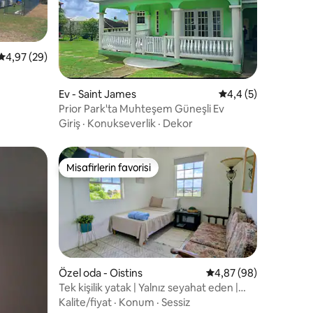
5 üzerinden ortalama 4,97 puan, 29 değerlendirme
4,97 (29)
endirme
Ev - Saint James
5 üzerinden ortala
4,4 (5)
Prior Park'ta Muhteşem Güneşli Ev
Giriş
·
Konukseverlik
·
Dekor
Misafirlerin favorisi
Misafirlerin favorisi
endirme
Özel oda - Oistins
5 üzerinden ortalama
4,87 (98)
Tek kişilik yatak | Yalnız seyahat eden |
Özel oda | Sessiz
Kalite/fiyat
·
Konum
·
Sessiz