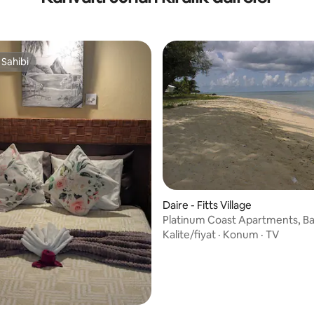
 Sahibi
 Sahibi
Daire - Fitts Village
Platinum Coast Apartments, B
Kalite/fiyat
·
Konum
·
TV