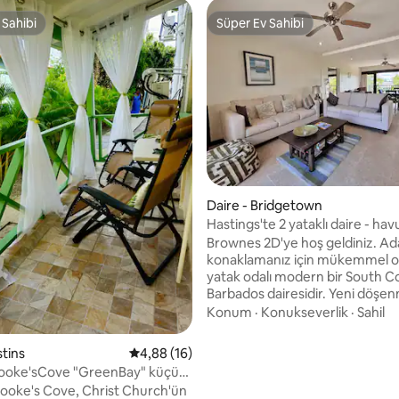
 Sahibi
Süper Ev Sahibi
 Sahibi
Süper Ev Sahibi
 4,91 puan, 11 değerlendirme
Daire - Bridgetown
Hastings'te 2 yataklı daire - hav
salonu ve plaja yakın
Brownes 2D'ye hoş geldiniz. Ad
konaklamanız için mükemmel ola
yatak odalı modern bir South C
Barbados dairesidir. Yeni döşen
dairede aydınlık açık planlı bir y
Konum
·
Konukseverlik
·
Sahil
ve tam donanımlı bir mutfak
bulunmaktadır. Havuz, spor sal
stins
5 üzerinden ortalama 4,88 puan, 16 değerl
4,88 (16)
çardak salonu gibi harika olanak
ooke'sCove "GreenBay" küçük
keyfini çıkarın. Rockley Plajı, tah
stüdyo
ooke's Cove, Christ Church'ün
kaldırım, restoranlar, kafeler ve