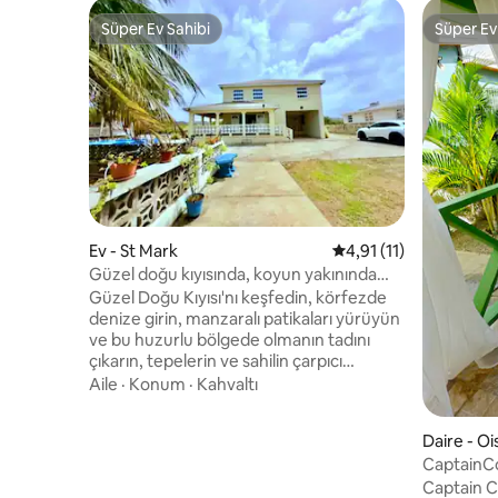
Süper Ev Sahibi
Süper Ev
Süper Ev Sahibi
Süper Ev
Ev - St Mark
5 üzerinden ortalama
4,91 (11)
Güzel doğu kıyısında, koyun yakınında
geniş bir ev.
Güzel Doğu Kıyısı'nı keşfedin, körfezde
denize girin, manzaralı patikaları yürüyün
ve bu huzurlu bölgede olmanın tadını
çıkarın, tepelerin ve sahilin çarpıcı
manzarasını seyredin. Plaja 10 dakika
Aile
·
Konum
·
Kahvaltı
yürüme mesafesindedir.
Süpermarketler, alışveriş, restoranlar,
Daire - Oi
doktorlar için Six Roads şehir merkezine
CaptainC
10 dakika sürüş mesafesindedir. Uzun
ve rahat 
konaklamalar için donanımlı ve indirimli.
Captain C