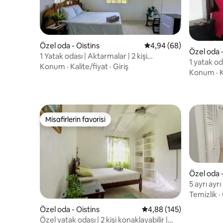
Özel oda - Oistins
5 üzerinden ortalama 
4,94 (68)
Özel oda -
1 Yatak odası | Aktarmalar | 2 kişi
1 yatak od
konaklayabilir | Özel | Wifi
Konum
·
Kalite/fiyat
·
Giriş
Wifi | Sess
Konum
·
K
Misafirlerin favorisi
Misafirlerin favorisi
Özel oda 
5 ayrı ayr
misafir ev
Temizlik
·
Özel oda - Oistins
5 üzerinden ortalama 4
4,88 (145)
Özel yatak odası | 2 kişi konaklayabilir |