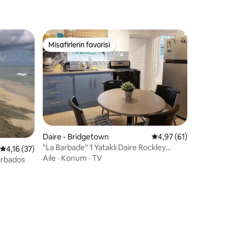
Misafirlerin favorisi
Misafirlerin favorisi
Daire - Bridgetown
5 üzerinden ortalama
4,97 (61)
"La Barbade" 1 Yataklı Daire Rockley
5 üzerinden ortalama 4,16 puan, 37 değerlendirme
4,16 (37)
Resort & Beach yakınında
Aile
·
Konum
·
TV
arbados