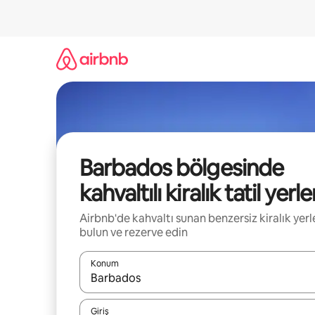
İçeriğe
atla
Barbados bölgesinde
kahvaltılı kiralık tatil yerle
Airbnb'de kahvaltı sunan benzersiz kiralık yerl
bulun ve rezerve edin
Konum
Sonuçlar kullanılabilir olduğunda yukarı ve aşağı 
Giriş