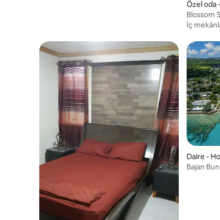
Özel oda 
Blossom S
İç mekânl
Daire - H
Bajan Bun