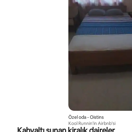
Özel oda - Oistins
Kool Runnin'in Airbnb'si
Kahvaltı sunan kiralık daireler