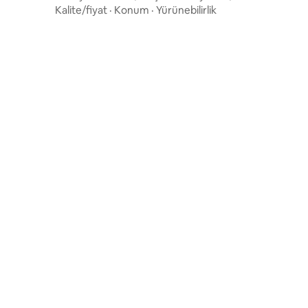
Havaalanına yakın | Konforlu
Kalite/fiyat
·
Konum
·
Yürünebilirlik