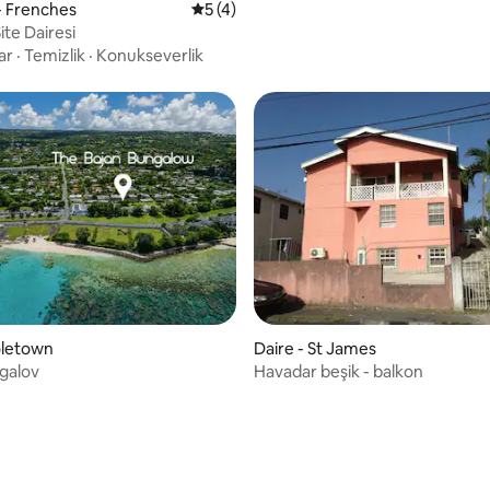
- Frenches
5 üzerinden ortalama 5 puan, 4 değerl
5 (4)
ite Dairesi
ar
·
Temizlik
·
Konukseverlik
oletown
Daire - St James
galov
Havadar beşik - balkon