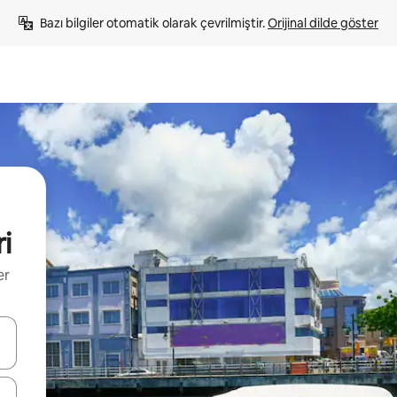
Bazı bilgiler otomatik olarak çevrilmiştir. 
Orijinal dilde göster
ri
er
oklarıyla gezinin veya dokunarak ya da kaydırma hareketleriyle keşfedin