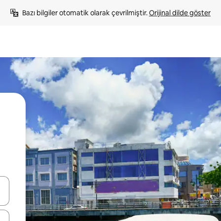
Bazı bilgiler otomatik olarak çevrilmiştir. 
Orijinal dilde göster
oklarıyla gezinin veya dokunarak ya da kaydırma hareketleriyle keşfedin