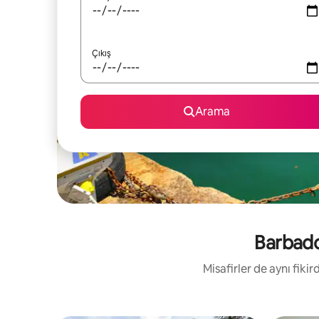
Çıkış
Arama
Barbados
Misafirler de aynı fik