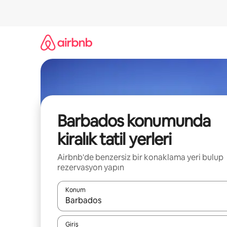
İçeriğe
atla
Barbados konumunda
kiralık tatil yerleri
Airbnb'de benzersiz bir konaklama yeri bulup
rezervasyon yapın
Konum
Sonuçlar kullanılabilir olduğunda yukarı ve aşağı 
Giriş