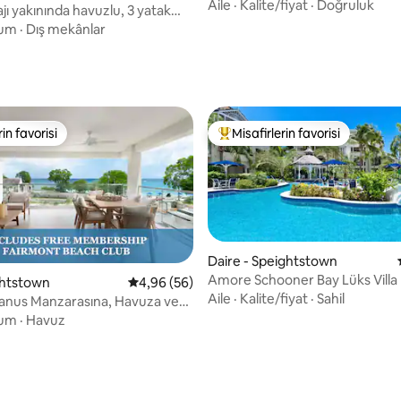
transferi
Aile
·
Kalite/fiyat
·
Doğruluk
jı yakınında havuzlu, 3 yatak
illa
um
·
Dış mekânlar
4,98 puan, 63 değerlendirme
rin favorisi
Misafirlerin favorisi
rin favorisi
Misafirlerin favorilerinden en b
Daire - Speightstown
Amore Schooner Bay Lüks Villa
ghtstown
5 üzerinden ortalama 4,96 puan, 56 değerl
4,96 (56)
4,93 puan, 14 değerlendirme
Aile
·
Kalite/fiyat
·
Sahil
yanus Manzarasına, Havuza ve
yüne Birkaç Adımda Erişim!
um
·
Havuz