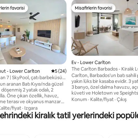
lerin favorisi
Misafirlerin favorisi
rin favorilerinden en beğenilenler arasında
Misafirlerin favorisi
Ev - Lower Carlton
4,92 puan, 39 değerlendirme
The Carlton Barbados - Kiralık L
onut - Lower Carlton
5 üzerinden ortalama 5 puan, 24 değerl
5 (24)
Ev
Carlton, Barbados'un batı sahili p
an 7 | SkyPool, çatı barbeküsü
yakın lüks bir kasaba evidir. 3 ya
us manzarası
un aranan Batı Kıyısı'nda güzel
3 banyo, özel dalma havuzu, aç
e döşenmiş 2 yatak odalı, 2
küveti ve Holetown ve Speight
lla. Öne çıkan özellik, havuz,
yemek, alışveriş ve gece hayatı
Konum
·
Kalite/fiyat
·
Çıkış
e terası ve okyanus manzarası
erişim içeren 192 metrekarelik 
 bir ortak dinlenme alanı olan
alite/fiyat
·
Izgara
keyfini çıkarın. Özel yat kirala
hrindeki kiralık tatil yerlerindeki popül
e'dur. Gündüzleri Karayip
Gay Rum turu ve şefin hazırladı
 tadını çıkarmak ve geceleri
yemekler gibi VIP avantajlarıyla
n altında gevşemek için
konaklamanızı daha da keyifli hâ
ir yer. Villanın içinde zarif
İster dinlenin ister keşfedin, Ca
kor, tam donanımlı bir mutfak,