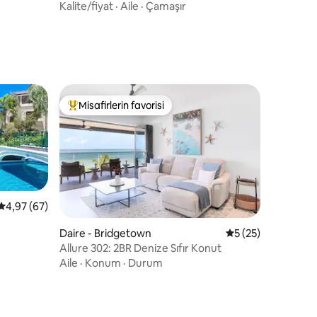
Kalite/fiyat
·
Aile
·
Çamaşır
Misafirlerin favorisi
eğenilenler arasında
Misafirlerin favorilerinden en beğenilenler arasında
5 üzerinden ortalama 4,97 puan, 67 değerlendirme
4,97 (67)
endirme
Daire - Bridgetown
5 üzerinden ortal
5 (25)
Allure 302: 2BR Denize Sıfır Konut
Aile
·
Konum
·
Durum