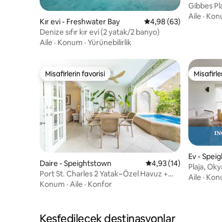
Gibbes Pla
odalı lüks v
Aile
·
Kon
Kır evi - Freshwater Bay
5 üzerinden ortalama 
4,98 (63)
Denize sıfır kır evi (2 yatak/2 banyo)
Aile
·
Konum
·
Yürünebilirlik
Misafirlerin favorisi
Misafirle
Misafirlerin favorisi
Misafirle
Ev - Spei
Daire - Speightstown
5 üzerinden ortalama 
4,93 (14)
Plaja, Ok
Port St. Charles 2 Yatak~Özel Havuz +
Tatile Kö
Aile
·
Kon
Plaj Erişimi
Konum
·
Aile
·
Konfor
Keşfedilecek destinasyonlar