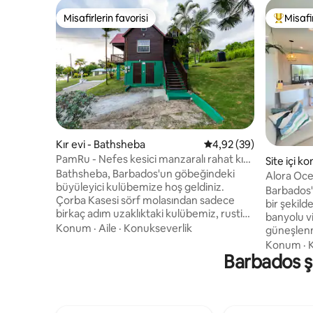
Misafirlerin favorisi
Misafir
Misafirlerin favorisi
Misafirle
Kır evi - Bathsheba
5 üzerinden ortalama 
4,92 (39)
PamRu - Nefes kesici manzaralı rahat kır
Site içi k
evi
Bathsheba, Barbados'un göbeğindeki
Alora Oce
büyüleyici kulübemize hoş geldiniz.
ve okyan
Barbados'
Çorba Kasesi sörf molasından sadece
bir şekild
birkaç adım uzaklıktaki kulübemiz, rustik
banyolu vi
huzur ve sahil macerasının bir karışımını
Konum
·
Aile
·
Konukseverlik
güneşlenm
sunuyor. Okyanus dalgalarının dinlendirici
ile yüksek
Konum
·
K
sesine uyanın ve özel güvertenizden
Barbados şe
Sky Loung
nefes kesici gün doğumu manzarasının
güneşinin
keyfini çıkarın. İster mükemmel bir dalga
yıldızları
arayan bir sörfçü, ister seyahatsever
mükemmel b
ister sakin bir kaçış arayan bir yer olun,
modern de