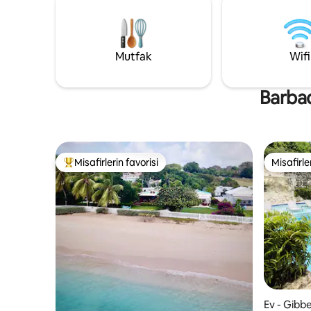
kulübemiz rahatlamak ve Barbados'un
her yerde
engebeli doğu kıyısının gerçek güzelliğini
internet b
deneyimlemek için ideal bir yerdir.
7, gerçek
rahat ve ş
Mutfak
Wifi
Barbad
Misafirlerin favorisi
Misafirle
Misafirlerin favorilerinden en beğenilenler arasında
Misafirle
Ev - Gibb