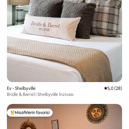
Ev - Shelbyville
5 üzerinden 
5,0 (28)
Bridle & Barrel | Shelbyville İnzivası
Misafirlerin favorisi
Misafirlerin favorilerinden en beğenilenler arasında