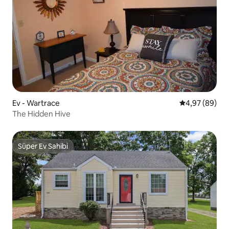
Ev - Wartrace
5 üzerinden o
4,97 (89)
The Hidden Hive
Süper Ev Sahibi
Süper Ev Sahibi