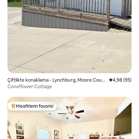
Çiftlikte konaklama - Lynchburg, Moore Count
5 üzerinden o
4,98 (95)
y
Coneflower Cottage
Misafirlerin favorisi
Misafirlerin favorilerinden en beğenilenler arasında