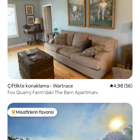
Çiftlikte konaklama - Wartrace
5 üzerinden o
4,98 (56)
Fox Quarry Farm'daki The Barn Apartmanı
Misafirlerin favorisi
Misafirlerin favorilerinden en beğenilenler arasında