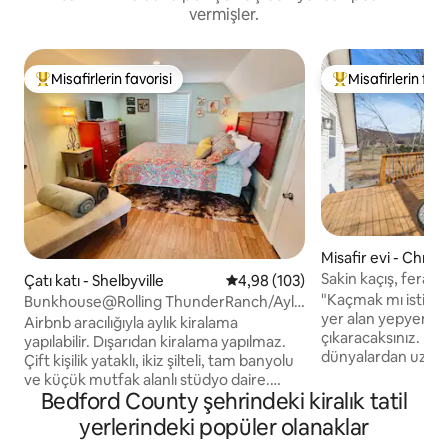
vermişler.
Misafirlerin favorisi
Misafirlerin favo
Misafirlerin favorilerinden en beğenilenler arasında
Misafirlerin favor
Misafir evi - Christ
Sakin kaçış, ferahlat
Çatı katı - Shelbyville
5 üzerinden ortalama 4,98 puan
4,98 (103)
inç TV
"Kaçmak mı istiyorsun?" 5 1
Bunkhouse@Rolling ThunderRanch/Aylık
yer alan yepyeni y
Fiyatlar Mevcut
Airbnb aracılığıyla aylık kiralama
çıkaracaksınız. Hâ
yapılabilir. Dışarıdan kiralama yapılmaz.
dünyalardan uzak
Çift kişilik yataklı, ikiz şilteli, tam banyolu
hissedin. * MTSU kampüsüne 20 dakika
ve küçük mutfak alanlı stüdyo daire.
mesafededir. * Mu
Bedford County şehrindeki kiralık tatil
Nashville şehir merkezine bir saatten
merkezine 20 daki
fazla mesafede. Bunkhouse aylık olarak
yerlerindeki popüler olanaklar
Nashville Havaalan
kullanılabilir (kısa süreli - maksimum 3