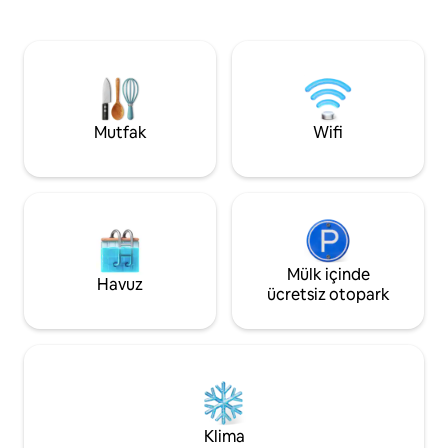
mesafededir. * Nas
ay*) Evcil hayvanlar değerlendirmeye
50 dakika mesafededir. Gelin k
göre kabul edilir. Evcil hayvan başına 50 $.
atmosferi deneyi
En fazla 30 lbs köpek. Alan küçüktür ve
verandada kahve i
iki yetişkin için uygundur (tek başına
manzaralar eşliği
seyahat edenler için idealdir). Kırsal bir
tadına bakın. Geyik
bölgede yaşıyoruz, bu yüzden ara sıra
armadillo'nun mülk
çiftlik sesleri duyabilirsiniz. Çoğu insan
Mutfak
Wifi
İşte bu!
burayı inanılmaz derecede huzurlu
buluyor!
Mülk içinde
Havuz
ücretsiz otopark
Klima