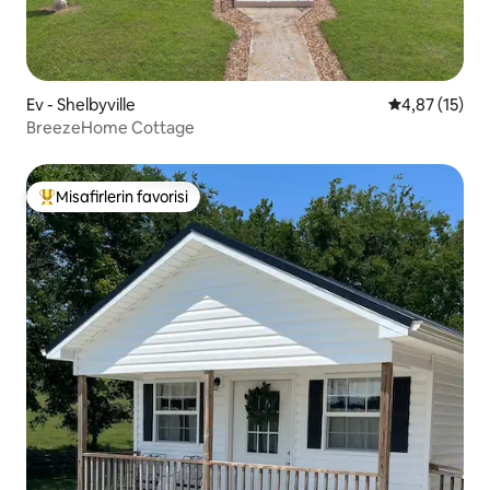
Ev - Shelbyville
5 üzerinden 
4,87 (15)
BreezeHome Cottage
Misafirlerin favorisi
Misafirlerin favorilerinden en beğenilenler arasında