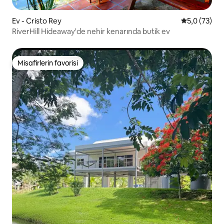
Ev - Cristo Rey
5 üzerinden
5,0 (73)
RiverHill Hideaway'de nehir kenarında butik ev
Misafirlerin favorisi
Misafirlerin favorisi