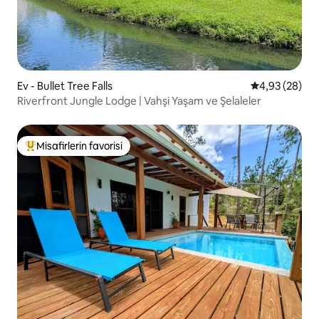
Ev - Bullet Tree Falls
5 üzerinden o
4,93 (28)
Riverfront Jungle Lodge | Vahşi Yaşam ve Şelaleler
Misafirlerin favorisi
Misafirlerin favorilerinden en beğenilenler arasında