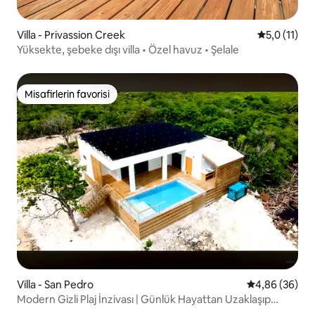
Villa - Privassion Creek
5 üzerinden
5,0 (11)
Yüksekte, şebeke dışı villa • Özel havuz • Şelale
Misafirlerin favorisi
Misafirlerin favorisi
Villa - San Pedro
5 üzerinden o
4,86 (36)
Modern Gizli Plaj İnzivası | Günlük Hayattan Uzaklaşıp
Rahatlayın