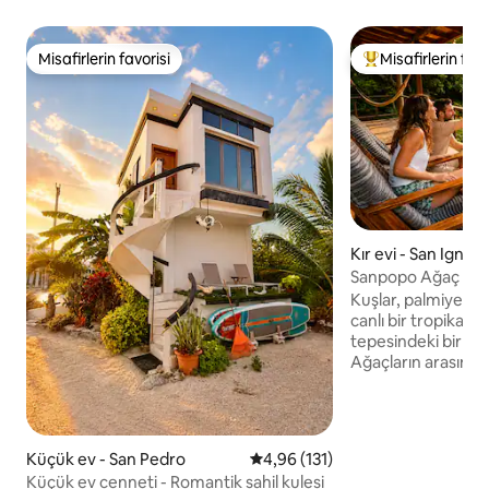
Misafirlerin favorisi
Misafirlerin favo
Misafirlerin favorisi
Misafirlerin favor
Kır evi - San Ignaci
Sanpopo Ağaç Tep
Ignacio'ya Yakın, 
Kuşlar, palmiyeler 
canlı bir tropikal b
tepesindeki bir d
Ağaçların arasında
sürükleyici konakl
sadece birkaç dak
şeye yakın olması
dünyadaymışsınız gi
Küçük ev - San Pedro
5 üzerinden ortalama 4,96 puan
4,96 (131)
Sinekkuşları bahç
Küçük ev cenneti - Romantik sahil kulesi
kahvenizi gölgelik