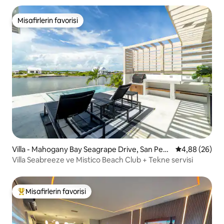
Misafirlerin favorisi
Misafirlerin favorisi
Villa - Mahogany Bay Seagrape Drive, San Pedr
5 üzerinden o
4,88 (26)
o
Villa Seabreeze ve Mistico Beach Club + Tekne servisi
Misafirlerin favorisi
Misafirlerin favorilerinden en beğenilenler arasında