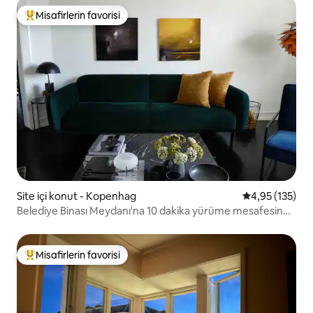
Misafirlerin favorisi
Misafirlerin favorilerinden en beğenilenler arasında
Site içi konut - Kopenhag
5 üzerinden o
4,95 (135)
Belediye Binası Meydanı'na 10 dakika yürüme mesafesinde
büyük daire
Misafirlerin favorisi
Misafirlerin favorilerinden en beğenilenler arasında