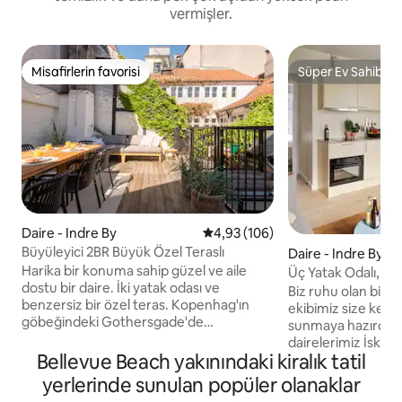
vermişler.
Misafirlerin favorisi
Süper Ev Sahibi
Misafirlerin favorisi
Süper Ev Sahibi
Daire - Indre By
5 üzerinden ortalama 4,93 puan
4,93 (106)
Büyüleyici 2BR Büyük Özel Teraslı
Daire - Indre By
Harika bir konuma sahip güzel ve aile
Üç Yatak Odalı, İk
dostu bir daire. İki yatak odası ve
Biz ruhu olan bir a
benzersiz bir özel teras. Kopenhag'ın
ekibimiz size keyifl
göbeğindeki Gothersgade'de
sunmaya hazırdır. 
bulunmaktadır. Daire işlevsel olarak
dairelerimiz İskand
ancak estetik olarak dekore edilmiştir.
Bellevue Beach yakınındaki kiralık tatil
tarafından tasarlan
Mutfak, çeşitli kapsüllere sahip bir
tüm olanaklarla d
yerlerinde sunulan popüler olanaklar
Nespresso makinesi de dahil olmak
havlular, süper hız