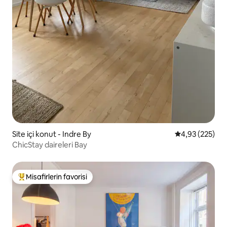
Site içi konut - Indre By
5 üzerinden or
4,93 (225)
ChicStay daireleri Bay
Misafirlerin favorisi
Misafirlerin favorilerinden en beğenilenler arasında