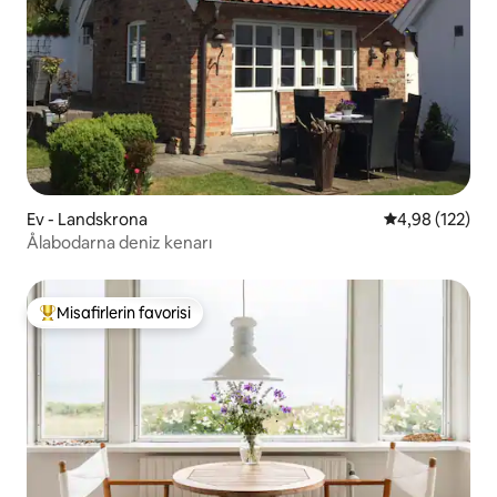
Ev - Landskrona
5 üzerinden or
4,98 (122)
Ålabodarna deniz kenarı
Misafirlerin favorisi
Misafirlerin favorilerinden en beğenilenler arasında