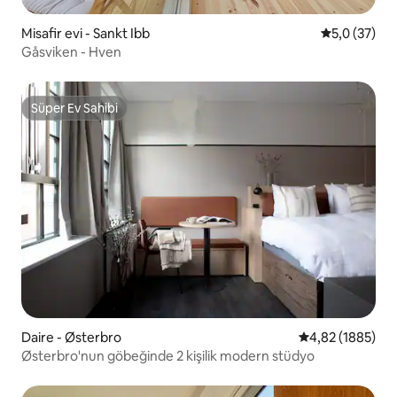
Misafir evi - Sankt Ibb
5 üzerinden
5,0 (37)
Gåsviken - Hven
Süper Ev Sahibi
Süper Ev Sahibi
Daire - Østerbro
5 üzerinden ort
4,82 (1885)
Østerbro'nun göbeğinde 2 kişilik modern stüdyo