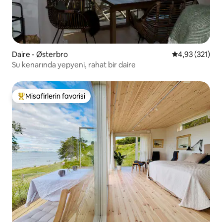
Daire - Østerbro
5 üzerinden o
4,93 (321)
Su kenarında yepyeni, rahat bir daire
Misafirlerin favorisi
Misafirlerin favorilerinden en beğenilenler arasında