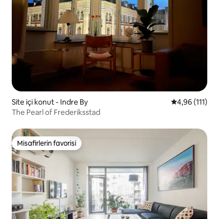
Site içi konut - Indre By
5 üzerinden o
4,96 (111)
The Pearl of Frederiksstad
Misafirlerin favorisi
Misafirlerin favorisi