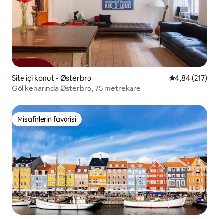
Site içi konut - Østerbro
5 üzerinden or
4,84 (217)
Göl kenarında Østerbro, 75 metrekare
Misafirlerin favorisi
Misafirlerin favorisi