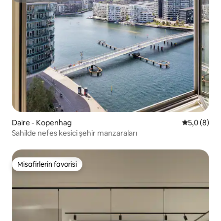
Daire - Kopenhag
5 üzerinde
5,0 (8)
Sahilde nefes kesici şehir manzaraları
Misafirlerin favorisi
Misafirlerin favorisi