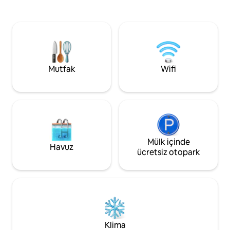
üzere tam donanımlıdır. Büyük teras
bağlantısı, tam do
kendini gösteriyor; burada sabah
inanılmaz derecede
kahvenizin tadını güneşin altında
bekliyor. Temassız kodlu giriş, asansör,
çıkarabilir veya gökyüzünün altında
bagaj depolama, ç
akşam yemeği yiyebilirsiniz. Daire her
fazlasıyla Vender
zaman profesyoneller tarafından
dairenin özgürlüğü
temizlenir. 3. katta.
konforunu keşfedi
Mutfak
Wifi
Mülk içinde
Havuz
ücretsiz otopark
Klima