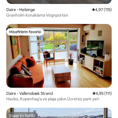
Daire - Helsinge
5 üzerinden o
4,97 (115)
Granholm konaklama Vognporten
Misafirlerin favorisi
Misafirlerin favorisi
Daire - Vallensbæk Strand
5 üzerinden o
4,95 (111)
Havbo, Kopenhag'a ve plaja yakın Ücretsiz park yeri
Süper Ev Sahibi
Süper Ev Sahibi