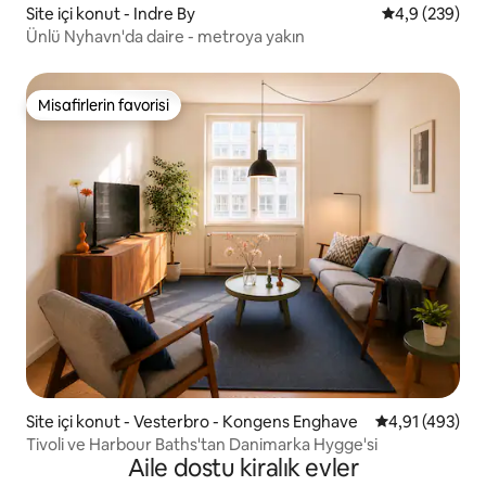
Site içi konut - Indre By
5 üzerinden o
4,9 (239)
Ünlü Nyhavn'da daire - metroya yakın
Misafirlerin favorisi
Misafirlerin favorisi
Site içi konut - Vesterbro - Kongens Enghave
5 üzerinden or
4,91 (493)
Tivoli ve Harbour Baths'tan Danimarka Hygge'si
Aile dostu kiralık evler