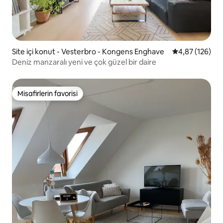
Site içi konut - Vesterbro - Kongens Enghave
5 üzerinden or
4,87 (126)
Deniz manzaralı yeni ve çok güzel bir daire
Misafirlerin favorisi
Misafirlerin favorisi