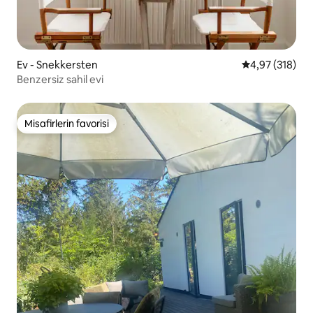
Ev - Snekkersten
5 üzerinden or
4,97 (318)
Benzersiz sahil evi
Misafirlerin favorisi
Misafirlerin favorisi