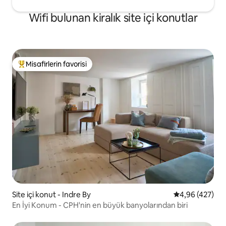
Wifi bulunan kiralık site içi konutlar
Misafirlerin favorisi
Misafirlerin favorilerinden en beğenilenler arasında
Site içi konut - Indre By
5 üzerinden or
4,96 (427)
En İyi Konum - CPH'nin en büyük banyolarından biri