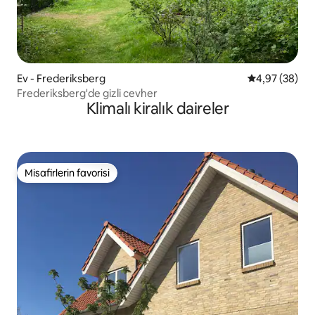
Ev - Frederiksberg
5 üzerinden o
4,97 (38)
Frederiksberg'de gizli cevher
Klimalı kiralık daireler
Misafirlerin favorisi
Misafirlerin favorisi