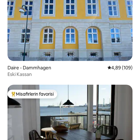
Daire - Dammhagen
5 üzerinden or
4,89 (109)
Eski Kassan
Misafirlerin favorisi
Misafirlerin favorilerinden en beğenilenler arasında