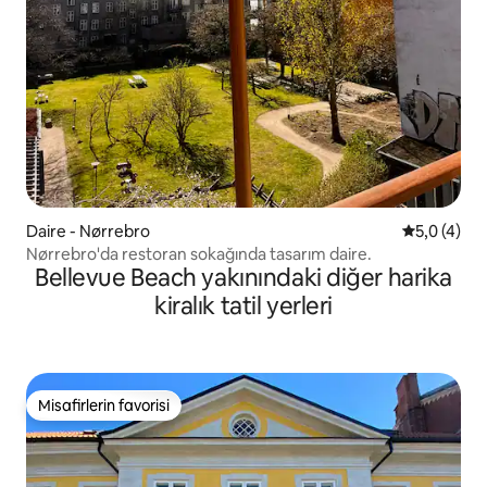
Daire - Nørrebro
5 üzerinde
5,0 (4)
Nørrebro'da restoran sokağında tasarım daire.
Bellevue Beach yakınındaki diğer harika
kiralık tatil yerleri
Misafirlerin favorisi
Misafirlerin favorisi