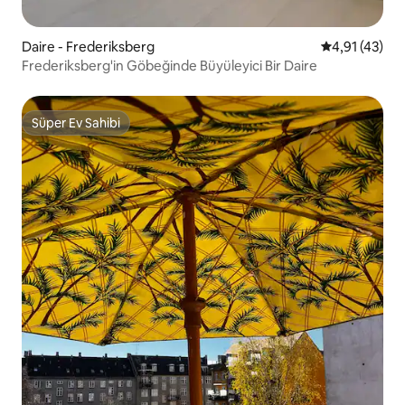
Daire - Frederiksberg
5 üzerinden 
4,91 (43)
Frederiksberg'in Göbeğinde Büyüleyici Bir Daire
Süper Ev Sahibi
Süper Ev Sahibi