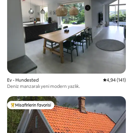
Ev - Hundested
5 üzerinden o
4,94 (141)
Deniz manzaralı yeni modern yazlık.
Misafirlerin favorisi
Misafirlerin favorilerinden en beğenilenler arasında