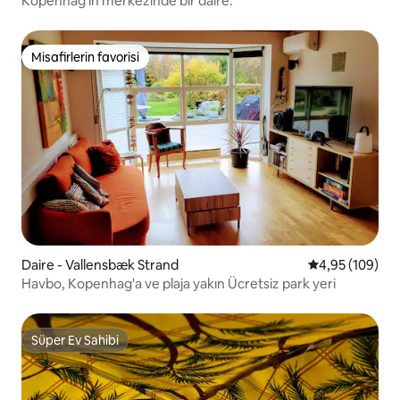
Kopenhag'ın merkezinde bir daire.
Misafirlerin favorisi
Misafirlerin favorisi
Daire - Vallensbæk Strand
5 üzerinden or
4,95 (109)
Havbo, Kopenhag'a ve plaja yakın Ücretsiz park yeri
Süper Ev Sahibi
Süper Ev Sahibi