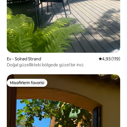
Ev - Solrød Strand
5 üzerinden o
4,93 (119)
Doğal güzellikteki bölgede güzel bir inci.
Misafirlerin favorisi
Misafirlerin favorisi