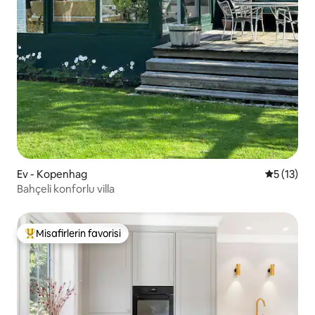
Ev - Kopenhag
5 üzerind
5 (13)
Bahçeli konforlu villa
Misafirlerin favorisi
Misafirlerin favorilerinden en beğenilenler arasında