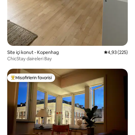
Site içi konut - Kopenhag
5 üzerinden or
4,93 (225)
ChicStay daireleri Bay
Misafirlerin favorisi
Misafirlerin favorilerinden en beğenilenler arasında