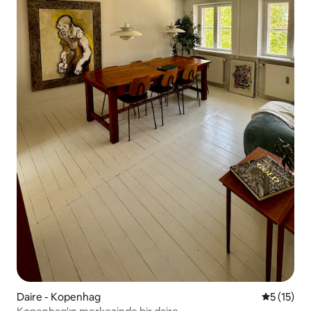
Daire - Kopenhag
5 üzerind
5 (15)