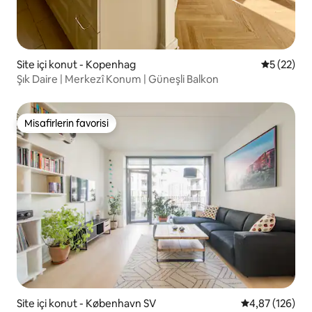
Site içi konut - Kopenhag
5 üzerinde
5 (22)
Şık Daire | Merkezî Konum | Güneşli Balkon
Misafirlerin favorisi
Misafirlerin favorisi
Site içi konut - København SV
5 üzerinden or
4,87 (126)