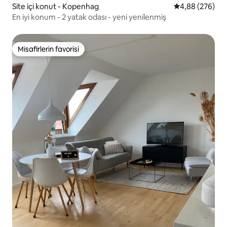
Site içi konut - Kopenhag
5 üzerinden or
4,88 (276)
En iyi konum - 2 yatak odası - yeni yenilenmiş
Misafirlerin favorisi
Misafirlerin favorisi