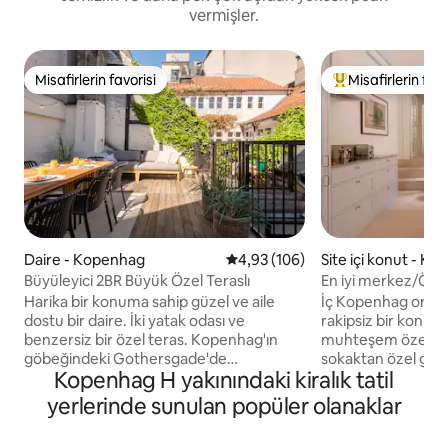
vermişler.
Misafirlerin favorisi
Misafirlerin favo
Misafirlerin favorisi
Misafirlerin favor
Daire - Kopenhag
5 üzerinden ortalama 4,93 puan
4,93 (106)
Site içi konut - K
Büyüleyici 2BR Büyük Özel Teraslı
En iyi merkez/Özel
Galerisi
Harika bir konuma sahip güzel ve aile
İç Kopenhag orta ç
dostu bir daire. İki yatak odası ve
rakipsiz bir konu
benzersiz bir özel teras. Kopenhag'ın
muhteşem özel daire. Sessiz 
göbeğindeki Gothersgade'de
sokaktan özel giriş
Kopenhag H yakınındaki kiralık tatil
bulunmaktadır. Daire işlevsel olarak
eviniz”. 140 metrekareye yayılmış üst
ancak estetik olarak dekore edilmiştir.
düzey bir lüks, bir
yerlerinde sunulan popüler olanaklar
Mutfak, çeşitli kapsüllere sahip bir
lüks dairesinde ka
Nespresso makinesi de dahil olmak
mobilyalar, el yap