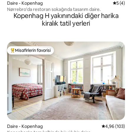
Daire - Kopenhag
5 üzerin
5 (4)
Nørrebro'da restoran sokağında tasarım daire.
Kopenhag H yakınındaki diğer harika
kiralık tatil yerleri
Misafirlerin favorisi
Misafirlerin favorilerinden en beğenilenler arasında
Daire - Kopenhag
5 üzerinden or
4,96 (103)