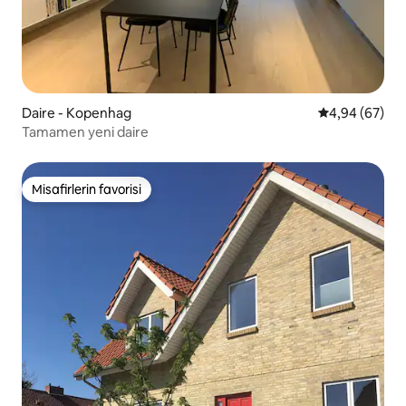
Daire - Kopenhag
5 üzerinden o
4,94 (67)
Tamamen yeni daire
Misafirlerin favorisi
Misafirlerin favorisi