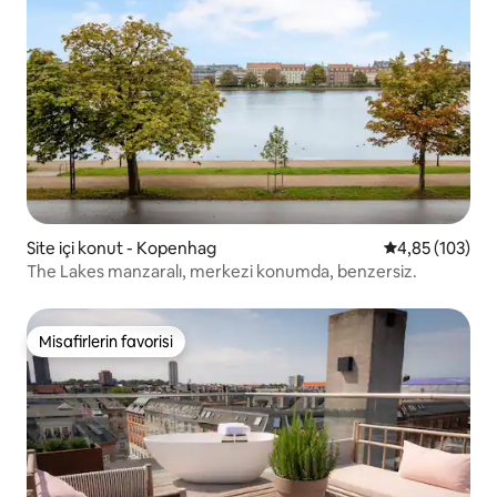
Site içi konut - Kopenhag
5 üzerinden or
4,85 (103)
The Lakes manzaralı, merkezi konumda, benzersiz.
Misafirlerin favorisi
Misafirlerin favorisi