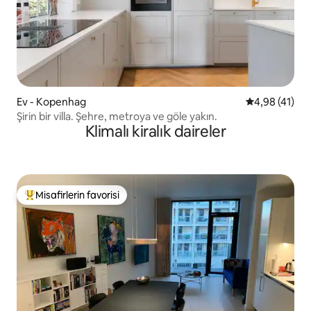
Ev - Kopenhag
5 üzerinden 
4,98 (41)
Şirin bir villa. Şehre, metroya ve göle yakın.
Klimalı kiralık daireler
Misafirlerin favorisi
Misafirlerin favorilerinden en beğenilenler arasında