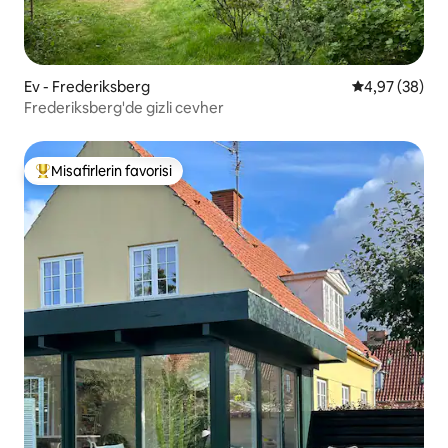
Ev - Frederiksberg
5 üzerinden o
4,97 (38)
Frederiksberg'de gizli cevher
Misafirlerin favorisi
Misafirlerin favorilerinden en beğenilenler arasında