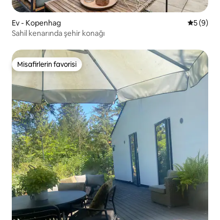
Ev - Kopenhag
5 üzerind
5 (9)
Sahil kenarında şehir konağı
Misafirlerin favorisi
Misafirlerin favorisi