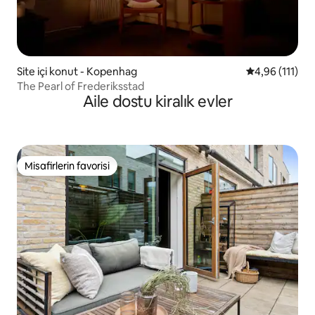
Site içi konut - Kopenhag
5 üzerinden o
4,96 (111)
The Pearl of Frederiksstad
Aile dostu kiralık evler
Misafirlerin favorisi
Misafirlerin favorisi