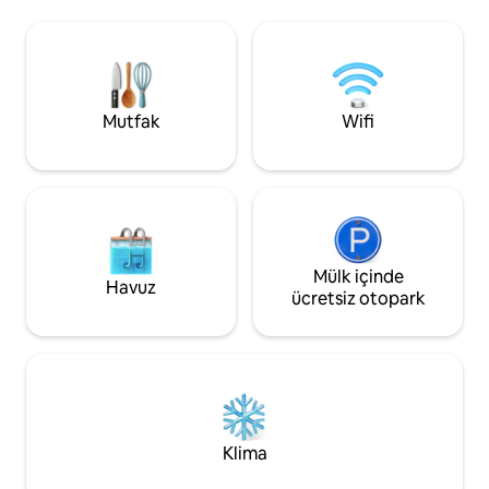
üzere tam donanımlıdır. Büyük teras
zeminler, yüksek t
kendini gösteriyor; burada sabah
1789 yılında inşa ed
kahvenizin tadını güneşin altında
zamanlar tiyatrodu. Burası aynı zam
çıkarabilir veya gökyüzünün altında
daha uzun veya daha
akşam yemeği yiyebilirsiniz. Daire her
toplantıları/iş kona
zaman profesyoneller tarafından
mükemmeldir.
Mutfak
Wifi
temizlenir. 3. katta.
Mülk içinde
Havuz
ücretsiz otopark
Klima