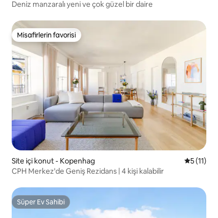
Deniz manzaralı yeni ve çok güzel bir daire
Misafirlerin favorisi
Misafirlerin favorisi
Site içi konut - Kopenhag
5 üzerind
5 (11)
CPH Merkez'de Geniş Rezidans | 4 kişi kalabilir
Süper Ev Sahibi
Süper Ev Sahibi