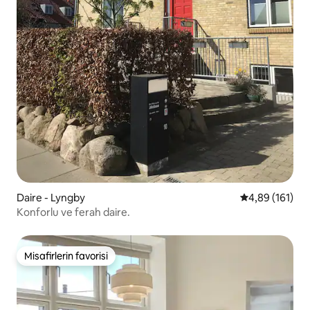
Daire - Lyngby
5 üzerinden o
4,89 (161)
Konforlu ve ferah daire.
Misafirlerin favorisi
Misafirlerin favorisi