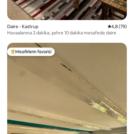
Daire - Kastrup
5 üzerinden 
4,8 (79)
Havaalanına 2 dakika, şehre 10 dakika mesafede daire
Misafirlerin favorisi
Misafirlerin favorilerinden en beğenilenler arasında