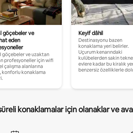
al göçebeler ve
Keyif dâhil
hat eden
Destinasyonu bazen
konaklama yeri belirler.
esyoneller
Uçurum kenarındaki
al göçebeler ve uzaktan
kulübelerden sakin tekne
an profesyoneller için wifi
evlere kadar bu kiralık ye
el çalışma alanlarına
benzersiz özelliklerle dol
, konforlu konaklama
i.
üreli konaklamalar için olanaklar ve ava