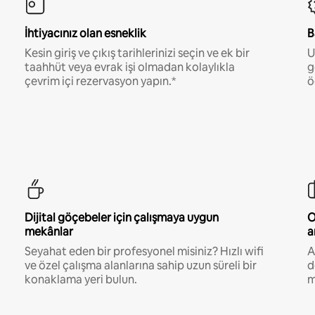
İhtiyacınız olan esneklik
B
Kesin giriş ve çıkış tarihlerinizi seçin ve ek bir
U
taahhüt veya evrak işi olmadan kolaylıkla
g
çevrim içi rezervasyon yapın.*
ö
Dijital göçebeler için çalışmaya uygun
O
mekânlar
a
Seyahat eden bir profesyonel misiniz? Hızlı wifi
A
ve özel çalışma alanlarına sahip uzun süreli bir
d
konaklama yeri bulun.
m