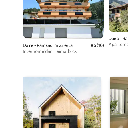
Daire - Ra
Aparteme
Daire - Ramsau im Zillertal
5 üzerinden ortala
5 (10)
Interhome'dan Heimatblick