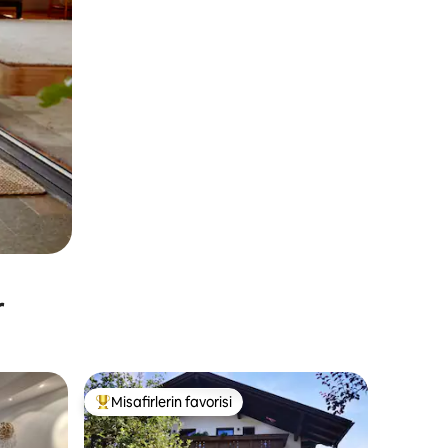
r
Misafirlerin favorisi
Misafirlerin favorilerinden en beğenilenler arasında