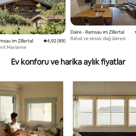
Daire - Ramsau im Zillertal
Rahat ve sessiz dağ dairesi
msau im Zillertal
5 üzerinden ortalama 4,92 puan, 89 değerl
4,92 (89)
nt Marianne
ma 5 puan, 10 değerlendirme
Ev konforu ve harika aylık fiyatlar