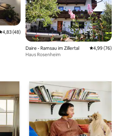
5 üzerinden ortalama 4,83 puan, 48 değerlendirme
4,83 (48)
endirme
Daire - Ramsau im Zillertal
5 üzerinden ortalama
4,99 (76)
Haus Rosenheim