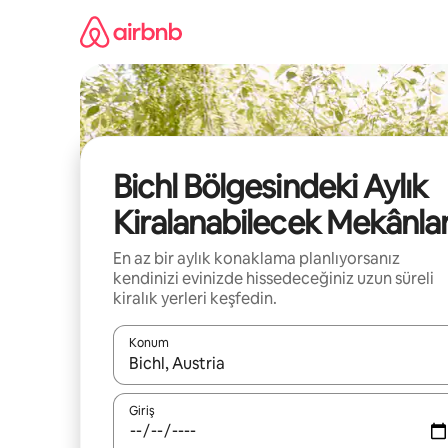
İçeriğe
atla
Bichl Bölgesindeki Aylık
Kiralanabilecek Mekânla
En az bir aylık konaklama planlıyorsanız
kendinizi evinizde hissedeceğiniz uzun süreli
kiralık yerleri keşfedin.
Konum
Sonuçlar kullanılabilir olduğunda yukarı ve aşağı 
Giriş