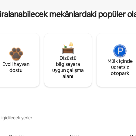
kiralanabilecek mekânlardaki popüler ol
Dizüstü
Mülk içinde
Evcil hayvan
bilgisayara
ücretsiz
dostu
uygun çalışma
otopark
alanı
i gidilecek yerler