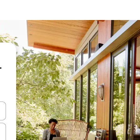
r
oklarıyla gezinin veya dokunarak ya da kaydırma hareketleriyle keşfedin