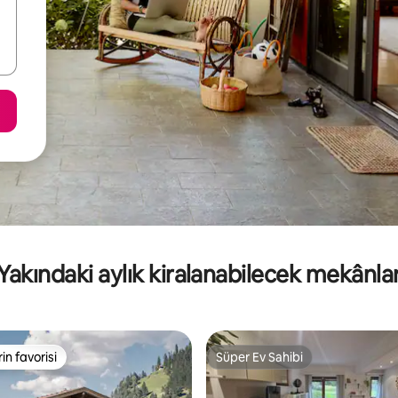
Yakındaki aylık kiralanabilecek mekânla
rin favorisi
Süper Ev Sahibi
rin favorisi
Süper Ev Sahibi