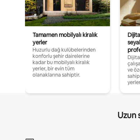
Tamamen mobilyalı kiralık
Dijit
yerler
seya
prof
Huzurlu dağ kulübelerinden
konforlu şehir dairelerine
Dijit
kadar bu mobilyalı kiralık
çalış
yerler, bir evin tüm
ve öz
olanaklarına sahiptir.
sahip
yerler
Uzun s