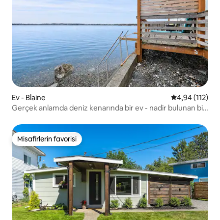
Ev - Blaine
5 üzerinden o
4,94 (112)
Gerçek anlamda deniz kenarında bir ev - nadir bulunan bir
yer! Kanolar, çamaşır makinesi ve kurutucu
Misafirlerin favorisi
Misafirlerin favorisi