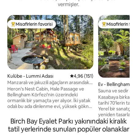
vermişler.
Misafirlerin favorisi
Misafirlerin favo
Misafirlerin favorilerinden en beğenilenler arasında
Misafirlerin favor
Kulübe - Lummi Adası
5 üzerinden ortalama 4,96 puan
4,96 (151)
Manzaralı ve jakuzili ağaçların arasındaki
Ev - Bellingham
göl kenarı kulübesi
Heron's Nest Cabin, Hale Passage ve
Sauna ve sedir ağa
Bellingham Körfezi'nin üzerindeki
sanatçıların taş ku
Kasabaya birkaç d
ormanlık bir yamaçta yer alıyor. İki yatak
tarihi 70'lerin taş 
odalı bu ada dinlenme evi, yüksek göknar
Yerel bir sanatçı 
ağaçları, filtrelenmiş su manzarası ve
yeniden tasarlanan
ağaçların altındaki sedir jakuzi ile
Birch Bay Eyalet Parkı yakınındaki kiralık
yerli ormanlarla çev
geldiğiniz andan itibaren atmosferi
komşu sessiz bir 
tatil yerlerinde sunulan popüler olanaklar
belirliyor. Misafirler sürekli olarak buranın
alıyor. Galbraith p
şimdiye kadar kaldıkları en dinlendirici