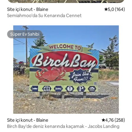
Site içi konut - Blaine
5 üzerinden o
5,0 (164)
Semiahmoo'da Su Kenarında Cennet
Süper Ev Sahibi
Süper Ev Sahibi
Site içi konut - Blaine
5 üzerinden or
4,76 (258)
Birch Bay'de deniz kenarında kaçamak - Jacobs Landing