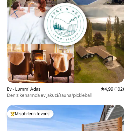
Ev - Lummi Adası
5 üzerinden or
4,99 (102)
Deniz kenarında ev jakuzi/sauna/pickleball
Misafirlerin favorisi
Misafirlerin favorilerinden en beğenilenler arasında