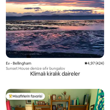
Ev - Bellingham
5 üzerinden or
4,97 (424)
Sunset House denize sıfır bungalov
Klimalı kiralık daireler
Misafirlerin favorisi
Misafirlerin favorilerinden en beğenilenler arasında