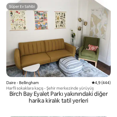
Süper Ev Sahibi
Süper Ev Sahibi
Daire - Bellingham
5 üzerinden o
4,9 (444)
Harfli sokaklara kaçış - Şehir merkezinde yürüyüş
Birch Bay Eyalet Parkı yakınındaki diğer
harika kiralık tatil yerleri