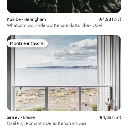
Kulübe - Bellingham
5 üzerinden or
4,98 (217)
Whatcom Gölü'nde Göl Kenarında Kulübe - Özel
Misafirlerin favorisi
Misafirlerin favorisi
Sıra ev - Blaine
5 üzerinden o
4,89 (161)
Özel Plajlı Romantik Deniz Kenarı İnzivası