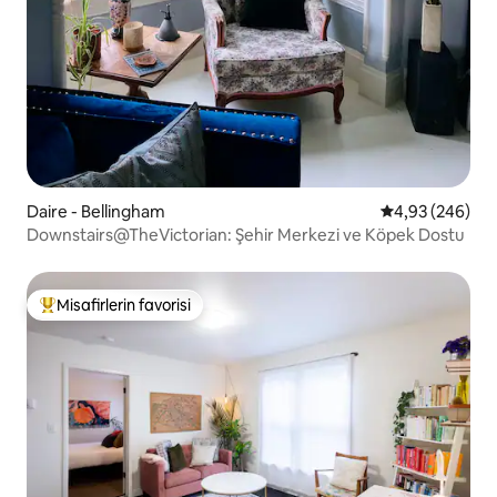
Daire - Bellingham
5 üzerinden or
4,93 (246)
Downstairs@TheVictorian: Şehir Merkezi ve Köpek Dostu
Misafirlerin favorisi
Misafirlerin favorilerinden en beğenilenler arasında