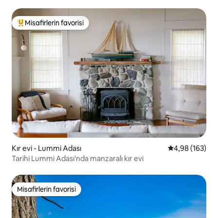
Misafirlerin favorisi
Misafirlerin favorilerinden en beğenilenler arasında
Kır evi - Lummi Adası
5 üzerinden or
4,98 (163)
Tarihi Lummi Adası'nda manzaralı kır evi
Misafirlerin favorisi
Misafirlerin favorisi