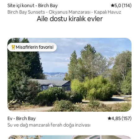
Site içi konut - Birch Bay
5 üzerinden 
5,0 (114)
Birch Bay Sunsets - Okyanus Manzarası - Kapalı Havuz
Aile dostu kiralık evler
Misafirlerin favorisi
Misafirlerin favorilerinden en beğenilenler arasında
Ev - Birch Bay
5 üzerinden o
4,85 (157)
Su ve dağ manzaralı ferah doğa inzivası