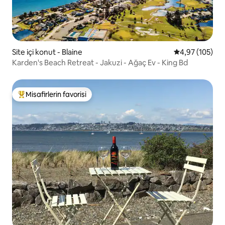
Site içi konut - Blaine
5 üzerinden or
4,97 (105)
Karden's Beach Retreat - Jakuzi - Ağaç Ev - King Bd
Misafirlerin favorisi
Misafirlerin favorilerinden en beğenilenler arasında