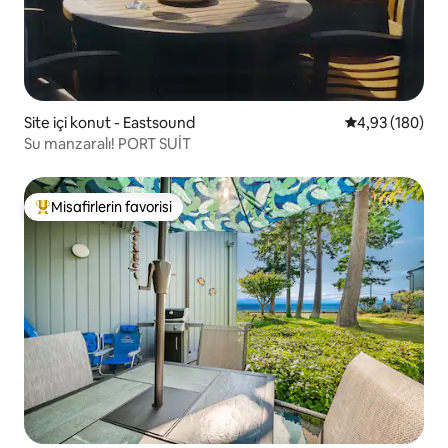
Site içi konut - Eastsound
5 üzerinden or
4,93 (180)
Su manzaralı! PORT SUİT
Misafirlerin favorisi
Misafirlerin favorilerinden en beğenilenler arasında