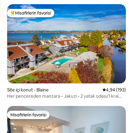
Misafirlerin favorisi
Misafirlerin favorilerinden en beğenilenler arasında
Site içi konut - Blaine
5 üzerinden or
4,94 (193)
Her pencereden manzara • Jakuzi • 2 yatak odası/1 kral
yatak
Misafirlerin favorisi
Misafirlerin favorisi