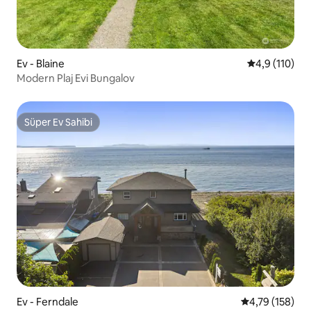
Ev - Blaine
5 üzerinden 
4,9 (110)
Modern Plaj Evi Bungalov
Süper Ev Sahibi
Süper Ev Sahibi
Ev - Ferndale
5 üzerinden o
4,79 (158)