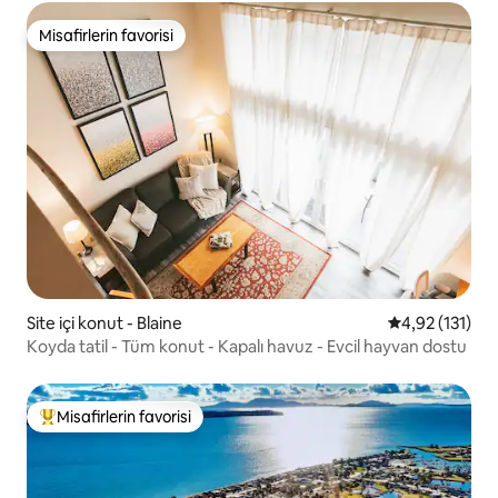
Misafirlerin favorisi
Misafirlerin favorisi
Site içi konut - Blaine
5 üzerinden o
4,92 (131)
Koyda tatil - Tüm konut - Kapalı havuz - Evcil hayvan dostu
Misafirlerin favorisi
Misafirlerin favorilerinden en beğenilenler arasında