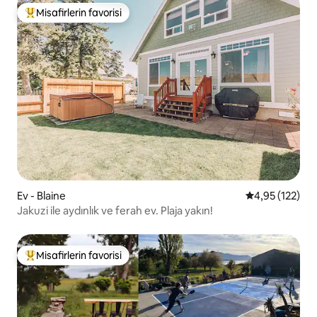
Misafirlerin favorisi
Misafirlerin favorilerinden en beğenilenler arasında
Ev - Blaine
5 üzerinden o
4,95 (122)
Jakuzi ile aydınlık ve ferah ev. Plaja yakın!
Misafirlerin favorisi
Misafirlerin favorilerinden en beğenilenler arasında