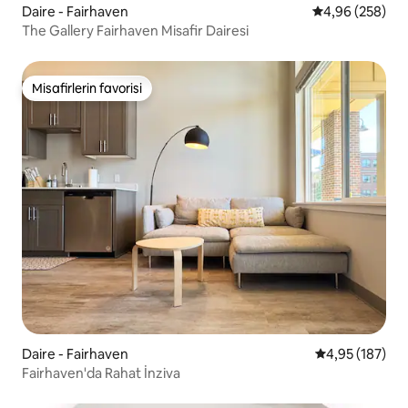
Daire - Fairhaven
5 üzerinden or
4,96 (258)
The Gallery Fairhaven Misafir Dairesi
Misafirlerin favorisi
Misafirlerin favorisi
Daire - Fairhaven
5 üzerinden or
4,95 (187)
Fairhaven'da Rahat İnziva