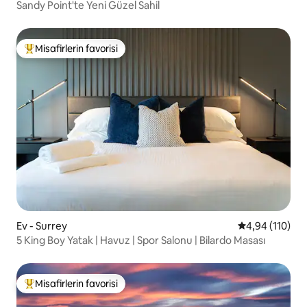
Sandy Point'te Yeni Güzel Sahil
Misafirlerin favorisi
Misafirlerin favorilerinden en beğenilenler arasında
Ev - Surrey
5 üzerinden o
4,94 (110)
5 King Boy Yatak | Havuz | Spor Salonu | Bilardo Masası
Misafirlerin favorisi
Misafirlerin favorilerinden en beğenilenler arasında