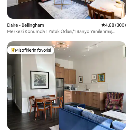
Daire - Bellingham
5 üzerinden or
4,88 (300)
Merkezî Konumda 1 Yatak Odası/1 Banyo Yenilenmiş
Çamaşır Makinesi ve Kurutucu
Misafirlerin favorisi
Misafirlerin favorilerinden en beğenilenler arasında