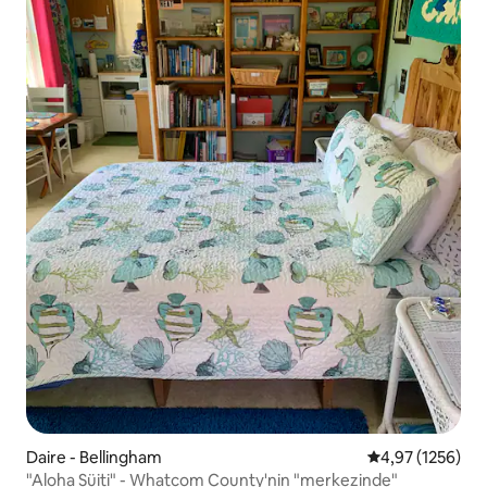
Daire - Bellingham
5 üzerinden ort
4,97 (1256)
"Aloha Süiti" - Whatcom County'nin "merkezinde"