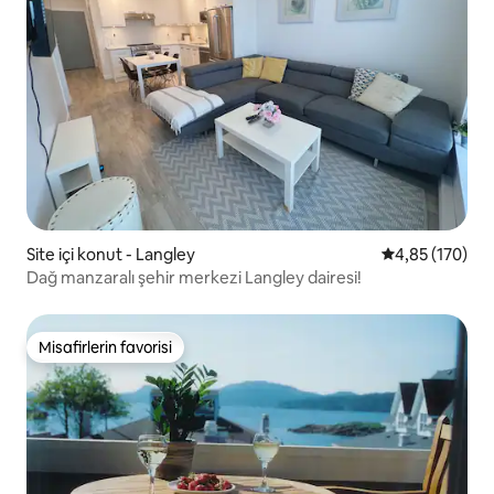
Site içi konut - Langley
5 üzerinden or
4,85 (170)
Dağ manzaralı şehir merkezi Langley dairesi!
Misafirlerin favorisi
Misafirlerin favorisi