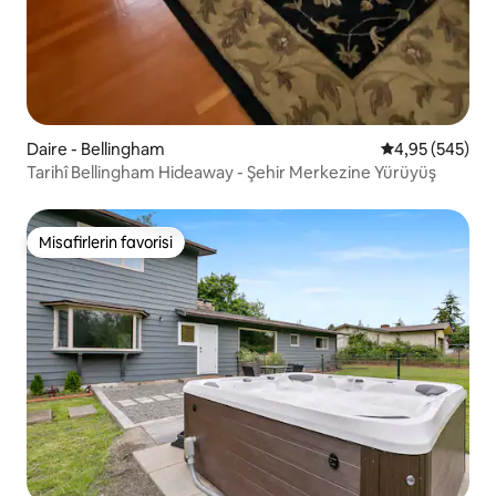
Daire - Bellingham
5 üzerinden or
4,95 (545)
Tarihî Bellingham Hideaway - Şehir Merkezine Yürüyüş
Misafirlerin favorisi
Misafirlerin favorisi