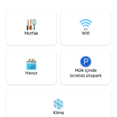
yürüyüş/bisiklet 
yerlerden biri olduğunu söylüyor: sedir
Bellingham'ı keşfe
ağacından yapılmış derin bir jakuzi,
özel hamamınızda
yanında kıvrılıp yatabileceğiniz bir odun
dinlenin. Tam don
sobası, ısıtmalı banyo zeminleri, tonozlu
unutulmaz bir kona
tavanlar ve sakin sabahlar ve kolay
mutfağı, üst düzey
akşam yemekleri için tam donanımlı bir
sanat ve modern/no
Mutfak
Wifi
mutfak.
karışımı bulunmakt
Mülk içinde
Havuz
ücretsiz otopark
Klima