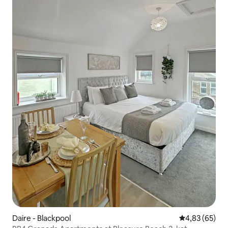
Daire - Blackpool
5 üzerinden o
4,83 (65)