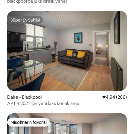
blackpool'da lüks kiralık yerler
Süper Ev Sahibi
Süper Ev Sahibi
Daire - Blackpool
5 üzerinden or
4,94 (266)
APT 4 2021 için yeni lüks konaklama
Misafirlerin favorisi
Misafirlerin favorisi