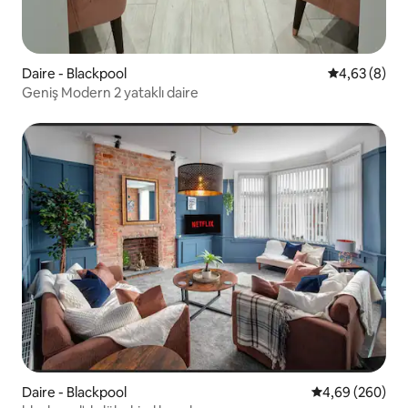
Daire - Blackpool
5 üzerinden 
4,63 (8)
Geniş Modern 2 yataklı daire
Daire - Blackpool
5 üzerinden or
4,69 (260)