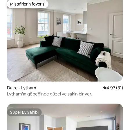
Misafirlerin favorisi
Misafirlerin favorisi
Daire - Lytham
5 üzerinden 
4,97 (31)
Lytham'ın göbeğinde güzel ve sakin bir yer.
Süper Ev Sahibi
Süper Ev Sahibi