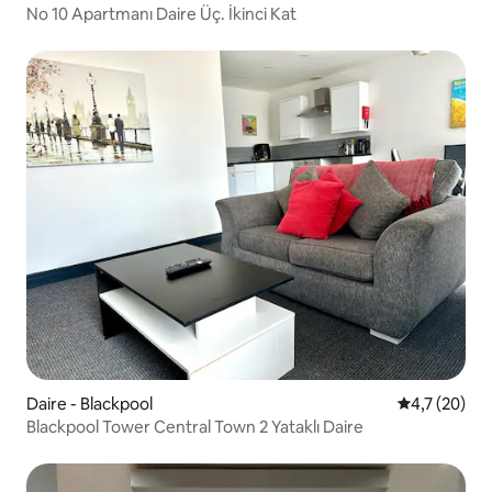
No 10 Apartmanı Daire Üç. İkinci Kat
Daire - Blackpool
5 üzerinden
4,7 (20)
Blackpool Tower Central Town 2 Yataklı Daire