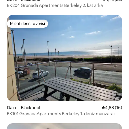
BK204 Granada Apartments Berkeley 2. kat arka
Misafirlerin favorisi
Misafirlerin favorisi
Daire - Blackpool
5 üzerinden o
4,88 (16)
BK101 GranadaApartments Berkeley 1. deniz manzaralı