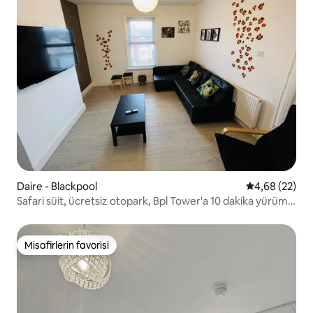
Daire - Blackpool
5 üzerinden o
4,68 (22)
Safari süit, ücretsiz otopark, Bpl Tower'a 10 dakika yürüme
mesafesinde
Misafirlerin favorisi
Misafirlerin favorisi