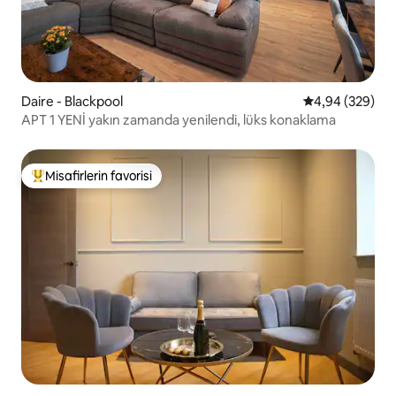
Daire - Blackpool
5 üzerinden or
4,94 (329)
APT 1 YENİ yakın zamanda yenilendi, lüks konaklama
Misafirlerin favorisi
Misafirlerin favorilerinden en beğenilenler arasında