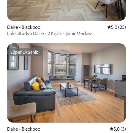
Daire - Blackpool
5 üzerinden
5,0 (23)
Lüks Stüdyo Daire - 2 Kişilik - Şehir Merkezi
Süper Ev Sahibi
Süper Ev Sahibi
Daire - Blackpool
5 üzerinde
5,0 (3)