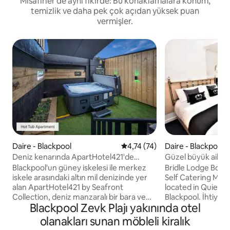
Misafirler de aynı fikirde: Bu konaklamalara konum,
temizlik ve daha pek çok açıdan yüksek puan
vermişler.
Daire - Blackpool
5 üzerinden ortalama 4,74 pua
4,74 (74)
Daire - Blackpool
Deniz kenarında ApartHotel421'de
Güzel büyük aile d
jakuzili daire
Blackpool'un güney iskelesi ile merkez
Bridle Lodge Bout
iskele arasındaki altın mil denizinde yer
Self Catering Mo
alan ApartHotel421 by Seafront
located in Quieter
Collection, deniz manzaralı bir bara ve
Blackpool. İhtiyacı
Blackpool Zevk Plajı yakınında otel
deniz kenarında birinci sınıf bir konuma
donanımlı ve en y
sahiptir. Özel zemin kat klimalı dairede
temizlenmiş Profe
olanakları sunan möbleli kiralık
ücretsiz kablosuz internet bağlantısı,
nevresimler/havlul