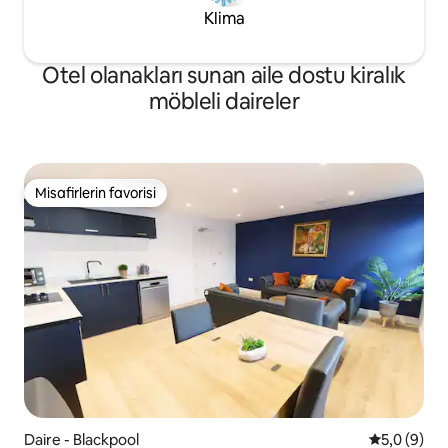
Klima
Otel olanakları sunan aile dostu kiralık
möbleli daireler
Misafirlerin favorisi
Misafirlerin favorisi
Daire - Blackpool
5 üzerinde
5,0 (9)