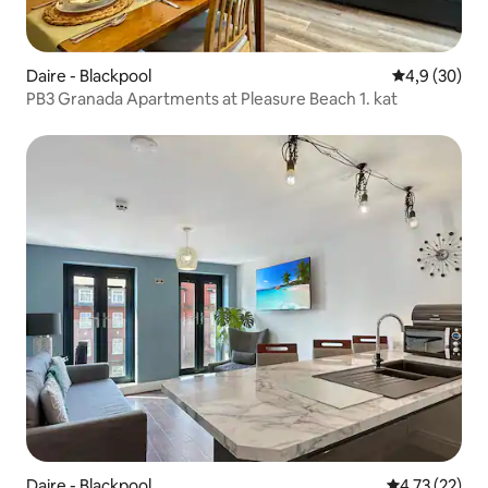
Daire - Blackpool
5 üzerinden 
4,9 (30)
PB3 Granada Apartments at Pleasure Beach 1. kat
Daire - Blackpool
5 üzerinden 
4,73 (22)