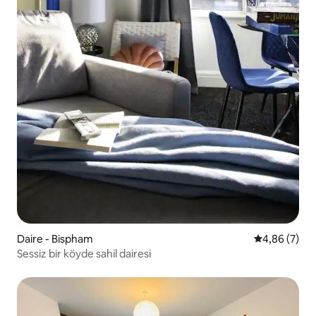
Daire - Bispham
5 üzerinden 
4,86 (7)
Sessiz bir köyde sahil dairesi