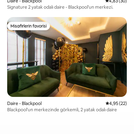
Daire - Blackpool
5 üzerinden o
4,83 (30)
Signature 2 yatak odalı daire - Blackpool'un merkezi.
Misafirlerin favorisi
Misafirlerin favorisi
Daire - Blackpool
5 üzerinden o
4,95 (22)
Blackpool'un merkezinde görkemli, 2 yatak odalı daire