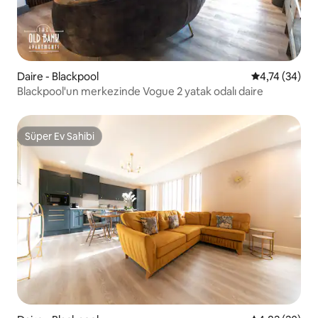
Daire - Blackpool
5 üzerinden o
4,74 (34)
Blackpool'un merkezinde Vogue 2 yatak odalı daire
Süper Ev Sahibi
Süper Ev Sahibi