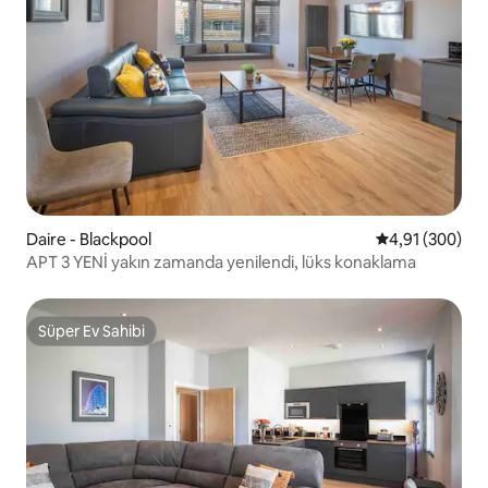
Daire - Blackpool
5 üzerinden or
4,91 (300)
APT 3 YENİ yakın zamanda yenilendi, lüks konaklama
Süper Ev Sahibi
Süper Ev Sahibi