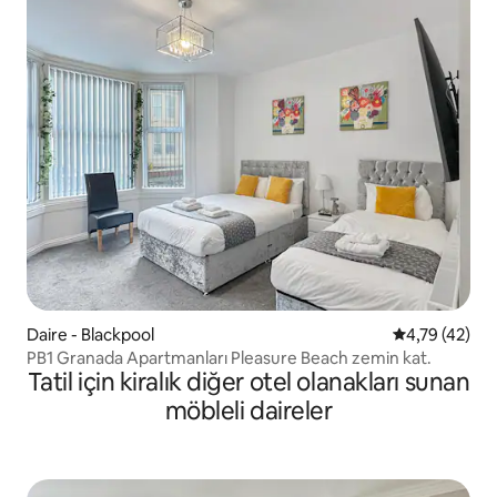
Daire - Blackpool
5 üzerinden 
4,79 (42)
PB1 Granada Apartmanları Pleasure Beach zemin kat.
Tatil için kiralık diğer otel olanakları sunan
möbleli daireler