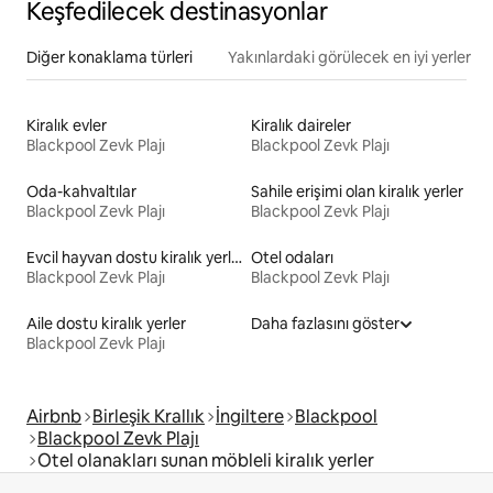
Keşfedilecek destinasyonlar
Diğer konaklama türleri
Yakınlardaki görülecek en iyi yerler
Kiralık evler
Kiralık daireler
Blackpool Zevk Plajı
Blackpool Zevk Plajı
Oda-kahvaltılar
Sahile erişimi olan kiralık yerler
Blackpool Zevk Plajı
Blackpool Zevk Plajı
Evcil hayvan dostu kiralık yerler
Otel odaları
Blackpool Zevk Plajı
Blackpool Zevk Plajı
Aile dostu kiralık yerler
Daha fazlasını göster
Blackpool Zevk Plajı
Airbnb
Birleşik Krallık
İngiltere
Blackpool
Blackpool Zevk Plajı
Otel olanakları sunan möbleli kiralık yerler