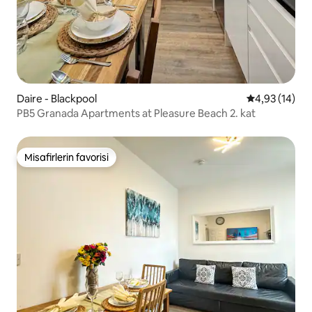
Daire - Blackpool
5 üzerinden o
4,93 (14)
PB5 Granada Apartments at Pleasure Beach 2. kat
Misafirlerin favorisi
Misafirlerin favorisi