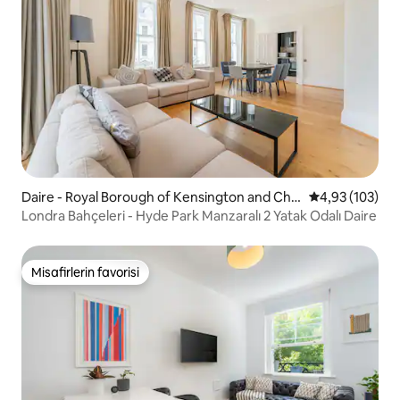
Daire - Royal Borough of Kensington and Chel
5 üzerinden or
4,93 (103)
sea
Londra Bahçeleri - Hyde Park Manzaralı 2 Yatak Odalı Daire
Misafirlerin favorisi
Misafirlerin favorisi