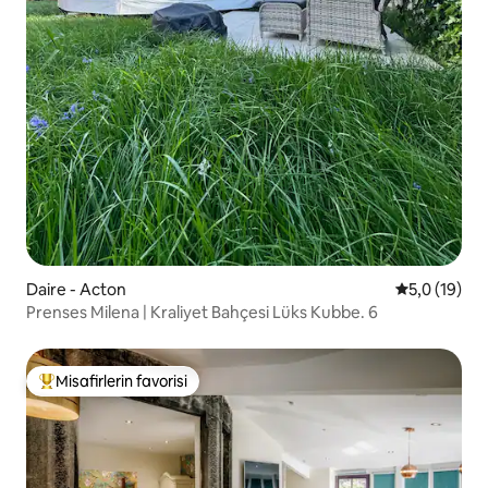
Daire - Acton
5 üzerinden
5,0 (19)
Prenses Milena | Kraliyet Bahçesi Lüks Kubbe. 6
Misafirlerin favorisi
Misafirlerin favorilerinden en beğenilenler arasında