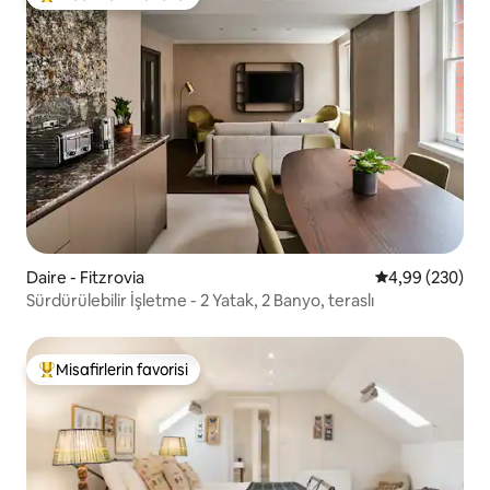
Misafirlerin favorilerinden en beğenilenler arasında
Daire - Fitzrovia
5 üzerinden or
4,99 (230)
Sürdürülebilir İşletme - 2 Yatak, 2 Banyo, teraslı
Misafirlerin favorisi
Misafirlerin favorilerinden en beğenilenler arasında