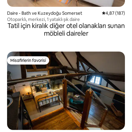
Daire - Bath ve Kuzeydoğu Somerset
5 üzerinden or
4,87 (187)
Otoparklı, merkezi, 1 yataklı şık daire
Tatil için kiralık diğer otel olanakları sunan
möbleli daireler
Misafirlerin favorisi
Misafirlerin favorisi