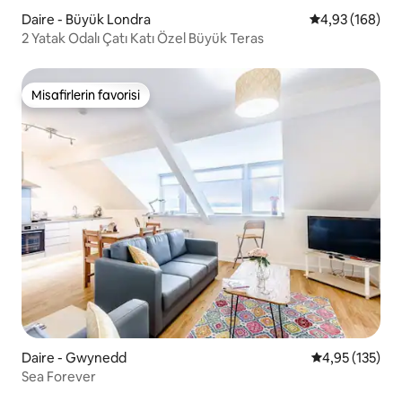
Daire - Büyük Londra
5 üzerinden or
4,93 (168)
2 Yatak Odalı Çatı Katı Özel Büyük Teras
Misafirlerin favorisi
Misafirlerin favorisi
Daire - Gwynedd
5 üzerinden o
4,95 (135)
Sea Forever