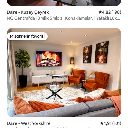
Daire - Kuzey Çeyrek
5 üzerinden or
4,82 (198)
NQ Central'da 18 Yıllık 5 Yıldızlı Konaklamalar, 1 Yataklı Lüks
Daire
Misafirlerin favorisi
Misafirlerin favorisi
Daire - West Yorkshire
5 üzerinden o
4,91 (101)