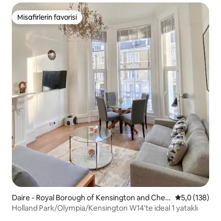
Misafirlerin favorisi
Misafirlerin favorisi
Daire - Royal Borough of Kensington and Chels
5 üzerinden 
5,0 (138)
ea
Holland Park/Olympia/Kensington W14'te ideal 1 yataklı