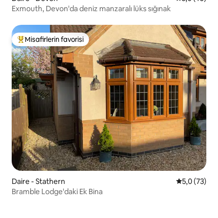
Exmouth, Devon'da deniz manzaralı lüks sığınak
Misafirlerin favorisi
Misafirlerin favorilerinden en beğenilenler arasında
Daire - Stathern
5 üzerinden
5,0 (73)
Bramble Lodge'daki Ek Bina