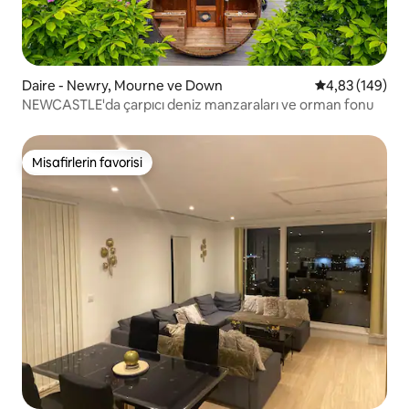
Daire - Newry, Mourne ve Down
5 üzerinden or
4,83 (149)
NEWCASTLE'da çarpıcı deniz manzaraları ve orman fonu
Misafirlerin favorisi
Misafirlerin favorisi