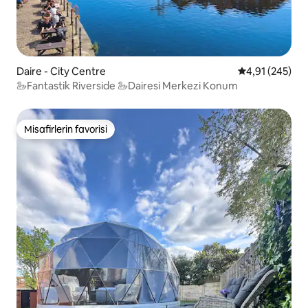
Daire - City Centre
5 üzerinden or
4,91 (245)
🦢Fantastik Riverside 🦢Dairesi Merkezi Konum
Misafirlerin favorisi
Misafirlerin favorisi