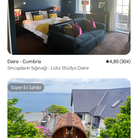
Daire - Cumbria
5 üzerinden or
4,85 (304)
Sincapların Sığınağı - Lüks Stüdyo Daire
Süper Ev Sahibi
Süper Ev Sahibi