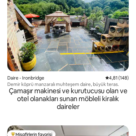
Daire - Ironbridge
5 üzerinden o
4,81 (148)
Demir köprü manzaralı muhteşem daire, büyük teras.
Çamaşır makinesi ve kurutucusu olan ve
otel olanakları sunan möbleli kiralık
daireler
Misafirlerin favorisi