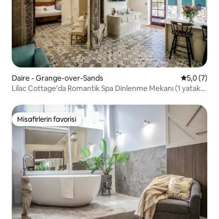
Daire - Grange-over-Sands
5 üzerinde
5,0 (7)
Lilac Cottage'da Romantik Spa Dinlenme Mekanı (1 yatak
odası)
Misafirlerin favorisi
Misafirlerin favorisi