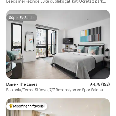
Leeds merkezinde Luxe dubleks çatı katı Ücretsiz park
yeri
Süper Ev Sahibi
Süper Ev Sahibi
Daire - The Lanes
5 üzerinden o
4,78 (192)
Balkonlu/Teraslı Stüdyo, 7/7 Resepsiyon ve Spor Salonu
Misafirlerin favorisi
Misafirlerin favorilerinden en beğenilenler arasında