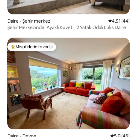
Daire - Şehir merkezi
5 üzerinden 
4,91 (44)
Şehir Merkezinde, Ayaklı Küvetli, 2 Yatak Odalı Lüks Daire
Misafirlerin favorisi
Misafirlerin favorilerinden en beğenilenler arasında
Daire - Devon
5 üzerinden
5,0 (46)