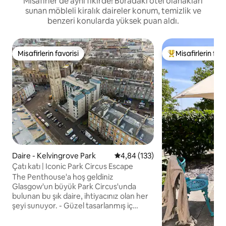
Misafirler de aynı fikirde! Buradaki otel olanakları
sunan möbleli kiralık daireler konum, temizlik ve
benzeri konularda yüksek puan aldı.
Misafirlerin favorisi
Misafirlerin favo
Misafirlerin favorisi
Misafirlerin favor
Daire - Kelvingrove Park
5 üzerinden ortalama 4,84 puan
4,84 (133)
Çatı katı | Iconic Park Circus Escape
The Penthouse'a hoş geldiniz
Glasgow'un büyük Park Circus'unda
bulunan bu şık daire, ihtiyacınız olan her
şeyi sunuyor. - Güzel tasarlanmış iç
mekanlar - Süper hızlı kablosuz internet
bağlantısı ve ısıtma kontrolleri - Evde