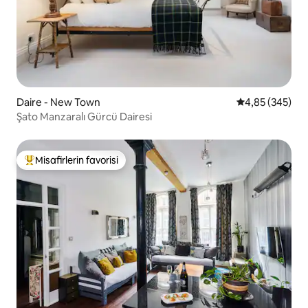
Daire - New Town
5 üzerinden or
4,85 (345)
Şato Manzaralı Gürcü Dairesi
Misafirlerin favorisi
Misafirlerin favorilerinden en beğenilenler arasında