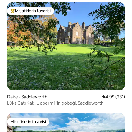
Misafirlerin favorisi
Misafirlerin favorilerinden en beğenilenler arasında
Daire - Saddleworth
5 üzerinden or
4,99 (231)
Lüks Çatı Katı, Uppermill'in göbeği, Saddleworth
Misafirlerin favorisi
Misafirlerin favorisi