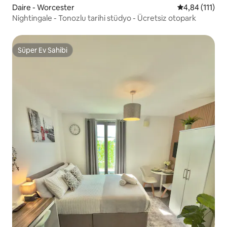
Daire - Worcester
5 üzerinden o
4,84 (111)
Nightingale - Tonozlu tarihi stüdyo - Ücretsiz otopark
Süper Ev Sahibi
Süper Ev Sahibi