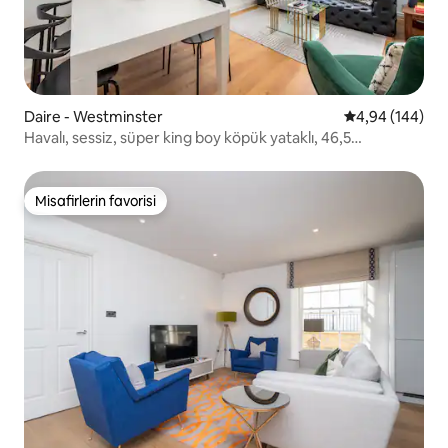
Daire - Westminster
5 üzerinden or
4,94 (144)
Havalı, sessiz, süper king boy köpük yataklı, 46,5
metrekare, bahçeli
Misafirlerin favorisi
Misafirlerin favorisi