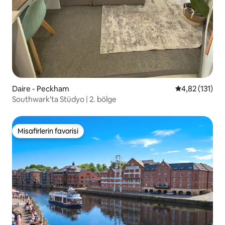
Daire - Peckham
5 üzerinden o
4,82 (131)
Southwark'ta Stüdyo | 2. bölge
Misafirlerin favorisi
Misafirlerin favorisi