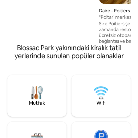
mutfak alanı. - Banyo (yeni) tuvaleti asılı
duş ve lavabo. İdeal konumdaki
Daire - Poitiers
konaklama yeri: - Place Maréchal Leclerc
"Poitari merkezind
ile şehrin göbeğine 5 dakika yürüme
Size Poitiers şehi
mesafesindedir. futuroscope'tan araçla
zamanda restore ed
-12 dk - 2 dakika musluk - Poitiers'in
ücretsiz otopark, 
IAE'sine 6 dakika mesafededir.
bağlantısı ve bağla
Blossac Park yakınındaki kiralık tatil
daire sunuyoruz. 
20 dakika. Daire s
yerlerinde sunulan popüler olanaklar
profesyoneller ve a
tasarlanmıştır. Gel
konforu davet eden
tadını çıkarmakt
duyacaksınız. Güzel dairemizdeki
konaklamanızdan k
umuyoruz ve kendi
hissetmeniz için he
Mutfak
Wifi