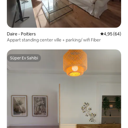
Daire - Poitiers
5 üzerinden o
4,95 (64)
Appart standing center ville + parking/ wifi Fiber
Süper Ev Sahibi
Süper Ev Sahibi