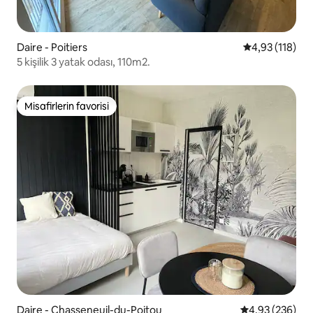
Daire - Poitiers
5 üzerinden o
4,93 (118)
5 kişilik 3 yatak odası, 110m2.
Misafirlerin favorisi
Misafirlerin favorisi
Daire - Chasseneuil-du-Poitou
5 üzerinden or
4,93 (236)