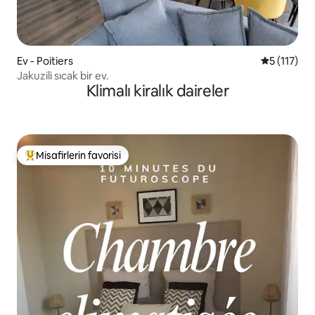
Ev - Poitiers
5 üzerinde
5 (117)
Jakuzili sıcak bir ev.
Klimalı kiralık daireler
Misafirlerin favorisi
Misafirlerin favorilerinden en beğenilenler arasında