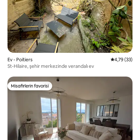
Ev - Poitiers
5 üzerinden o
4,79 (33)
St-Hilaire, şehir merkezinde verandalı ev
Misafirlerin favorisi
Misafirlerin favorisi