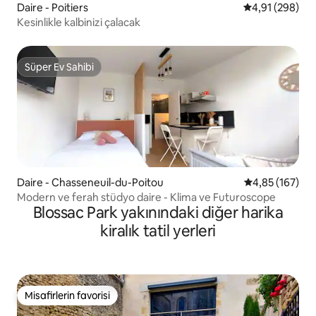
Daire - Poitiers
5 üzerinden or
4,91 (298)
Kesinlikle kalbinizi çalacak
Süper Ev Sahibi
Süper Ev Sahibi
Daire - Chasseneuil-du-Poitou
5 üzerinden or
4,85 (167)
Modern ve ferah stüdyo daire - Klima ve Futuroscope
Blossac Park yakınındaki diğer harika
kiralık tatil yerleri
Misafirlerin favorisi
Misafirlerin favorisi