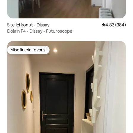
Site içi konut - Dissay
5 üzerinden or
4,83 (384)
Dolain F4 - Dissay - Futuroscope
Misafirlerin favorisi
Misafirlerin favorisi