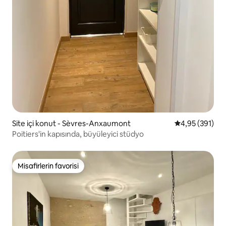
Site içi konut - Sèvres-Anxaumont
5 üzerinden or
4,95 (391)
Poitiers'in kapısında, büyüleyici stüdyo
Misafirlerin favorisi
Misafirlerin favorisi