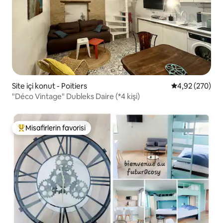
Site içi konut - Poitiers
5 üzerinden or
4,92 (270)
"Déco Vintage" Dubleks Daire (*4 kişi)
Misafirlerin favorisi
Misafirlerin favorilerinden en beğenilenler arasında