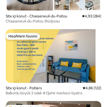
Site içi konut - Chasseneuil-du-Poitou
5 üzerinden or
4,93 (284)
Chasseneuil-du-Poitou Stüdyosu
Misafirlerin favorisi
Misafirlerin favorisi
Site içi konut - Poitiers
5 üzerinden or
4,86 (122)
Balkonlu büyük 2 odalı ☀(Şehir merkezi-tiyatro