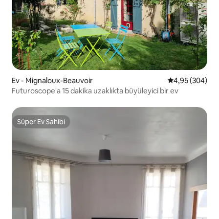
Ev - Mignaloux-Beauvoir
5 üzerinden or
4,95 (304)
Futuroscope'a 15 dakika uzaklıkta büyüleyici bir ev
Süper Ev Sahibi
Süper Ev Sahibi