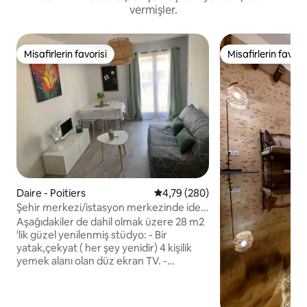
vermişler.
Misafirlerin favorisi
Misafirlerin favoris
Misafirlerin favorisi
Misafirlerin favoris
Daire - Poitiers
5 üzerinden ortalama 4,79 puan
4,79 (280)
Şehir merkezi/istasyon merkezinde ideal
konumda "Yeşil Stüdyo"
Aşağıdakiler de dahil olmak üzere 28 m2
'lik güzel yenilenmiş stüdyo: - Bir
yatak,çekyat ( her şey yenidir) 4 kişilik
yemek alanı olan düz ekran TV. -
İndüksiyon plakaları, bulaşık takımları,
çeşniler, buzdolabı,mikrodalga fırın ve
Nespresso kahve makinesi bulunan bir