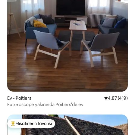
Ev - Poitiers
5 üzerinden or
4,87 (419)
Futuroscope yakınında Poitiers'de ev
Misafirlerin favorisi
Misafirlerin favorilerinden en beğenilenler arasında