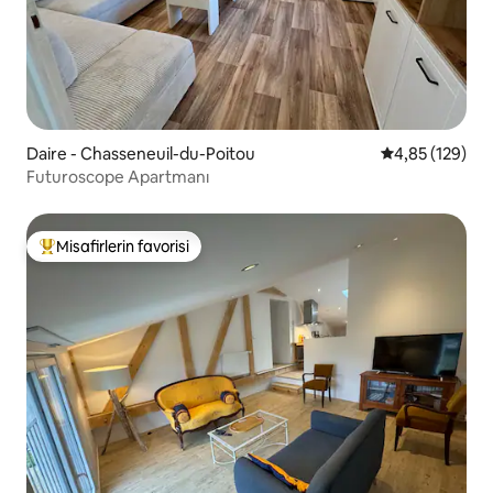
Daire - Chasseneuil-du-Poitou
5 üzerinden or
4,85 (129)
Futuroscope Apartmanı
Misafirlerin favorisi
Misafirlerin favorilerinden en beğenilenler arasında