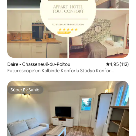
Daire - Chasseneuil-du-Poitou
5 üzerinden o
4,95 (112)
Futuroscope'un Kalbinde Konforlu Stüdyo Konfor
Garantisi
Süper Ev Sahibi
Süper Ev Sahibi