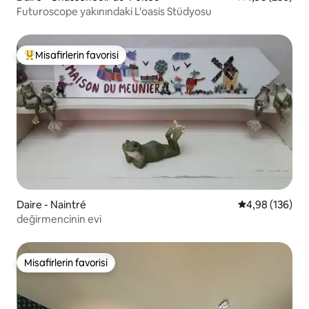
Futuroscope yakınındaki L'oasis Stüdyosu
Misafirlerin favorisi
Misafirlerin favorilerinden en beğenilenler arasında
Daire - Naintré
5 üzerinden or
4,98 (136)
değirmencinin evi
Misafirlerin favorisi
Misafirlerin favorisi