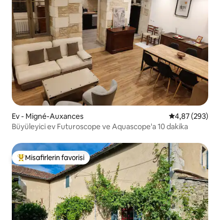
Ev - Migné-Auxances
5 üzerinden or
4,87 (293)
Büyüleyici ev Futuroscope ve Aquascope'a 10 dakika
Misafirlerin favorisi
Misafirlerin favorilerinden en beğenilenler arasında