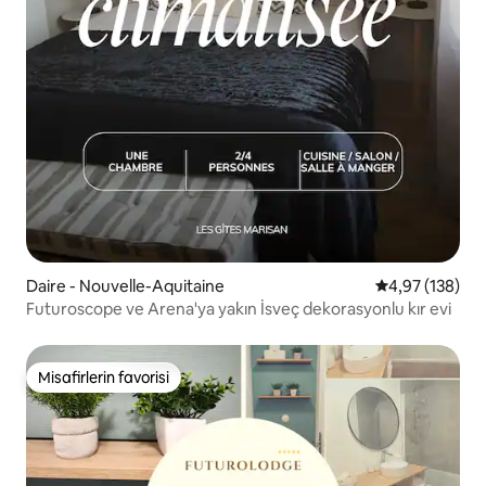
Daire - Nouvelle-Aquitaine
5 üzerinden or
4,97 (138)
Futuroscope ve Arena'ya yakın İsveç dekorasyonlu kır evi
Misafirlerin favorisi
Misafirlerin favorisi