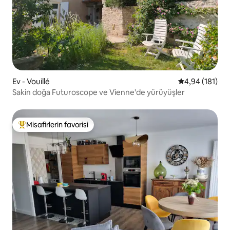
Ev - Vouillé
5 üzerinden o
4,94 (181)
Sakin doğa Futuroscope ve Vienne'de yürüyüşler
Misafirlerin favorisi
Misafirlerin favorilerinden en beğenilenler arasında