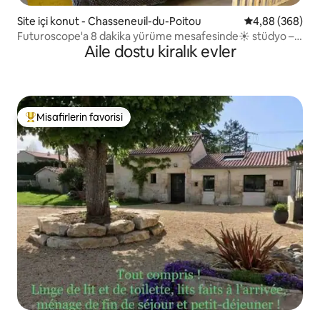
Site içi konut - Chasseneuil-du-Poitou
5 üzerinden or
4,88 (368)
Futuroscope'a 8 dakika yürüme mesafesinde☀️ stüdyo –
Aile dostu kiralık evler
1/4 kişi
Misafirlerin favorisi
Misafirlerin favorilerinden en beğenilenler arasında