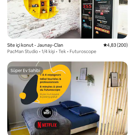
Site içi konut - Jaunay-Clan
5 üzerinden or
4,83 (200)
PacMan Studio • 1/4 kişi • Tek • Futuroscope
Süper Ev Sahibi
Süper Ev Sahibi