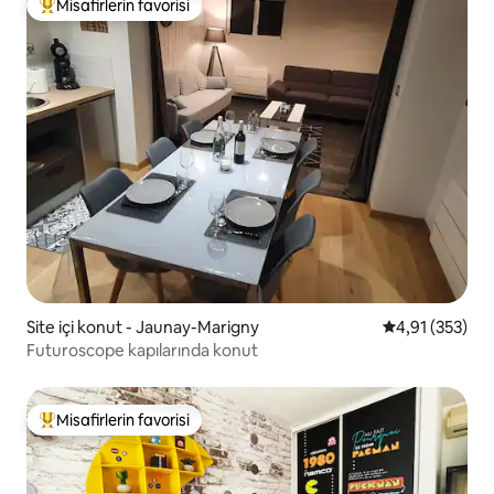
Misafirlerin favorisi
Misafirlerin favorilerinden en beğenilenler arasında
Site içi konut - Jaunay-Marigny
5 üzerinden o
4,91 (353)
Futuroscope kapılarında konut
Misafirlerin favorisi
Misafirlerin favorilerinden en beğenilenler arasında