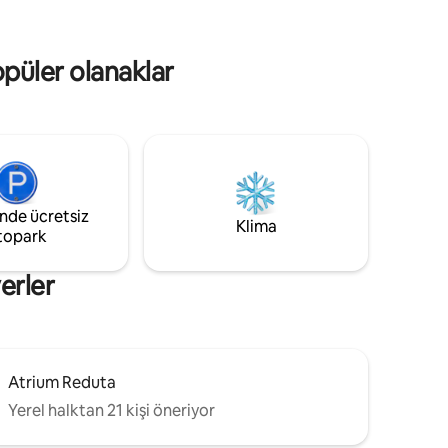
nyo
inzivada şehrin ritmini hissedin.
e
Konaklama yerinden daha fazlasını
arayan seyahatseverler için.
opüler olanaklar
inde ücretsiz
Klima
topark
erler
Atrium Reduta
Yerel halktan 21 kişi öneriyor