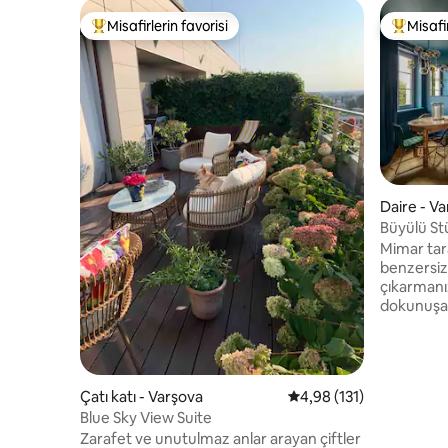
Misafirlerin favorisi
Misafir
Misafirlerin favorilerinden en beğenilenler arasında
Misafirle
Daire - V
Büyülü St
Manzaras
Mimar tar
benzersiz 
çıkarmanız
dokunuşa s
göbeğinde
Vistula N
olan yer ç
girişli esk
Çatı katı - Varşova
5 üzerinden ortalama 4
4,98 (131)
Brzozowa 
Blue Sky View Suite
kattadır) 
Zarafet ve unutulmaz anlar arayan çiftler
kattadır, 