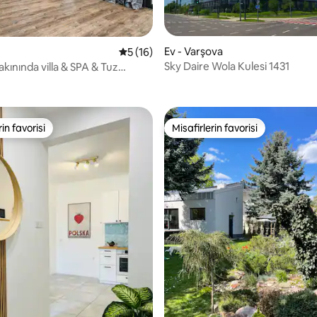
Ev - Varşova
5 üzerinden ortalama 5 puan, 16 değerl
5 (16)
Sky Daire Wola Kulesi 1431
kınında villa & SPA & Tuz
ma 5 puan, 26 değerlendirme
rin favorisi
Misafirlerin favorisi
rin favorisi
Misafirlerin favorisi
4,93 puan, 29 değerlendirme