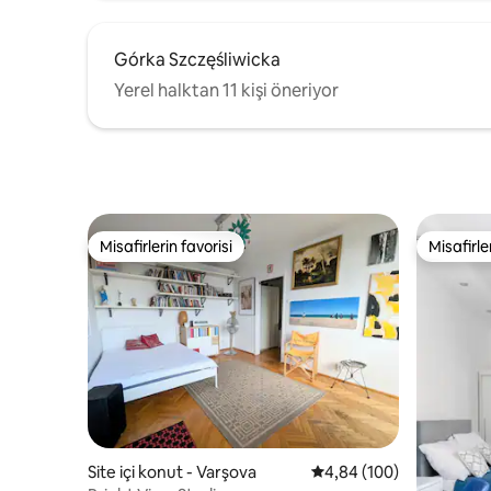
Górka Szczęśliwicka
Yerel halktan 11 kişi öneriyor
Misafirlerin favorisi
Misafirle
Misafirlerin favorisi
Misafirle
Site içi konut - Varşova
5 üzerinden ortalama 4
4,84 (100)