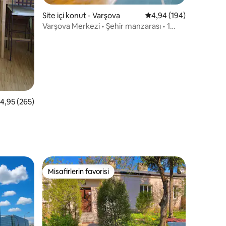
Site içi konut - Varşova
5 üzerinden ortalama 
4,94 (194)
Varşova Merkezi • Şehir manzarası • 1
yatak odası • Airbnb'nin en iyi %10'u
endirme
 üzerinden ortalama 4,95 puan, 265 değerlendirme
4,95 (265)
Misafirlerin favorisi
Misafirlerin favorisi