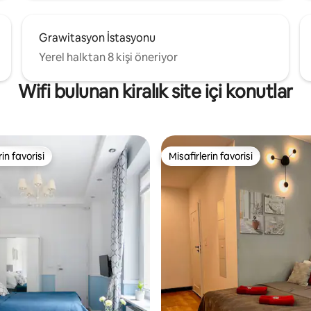
Grawitasyon İstasyonu
Yerel halktan 8 kişi öneriyor
Wifi bulunan kiralık site içi konutlar
rin favorisi
Misafirlerin favorisi
rin favorisi
Misafirlerin favorisi
,84 puan, 100 değerlendirme