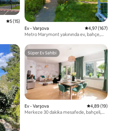
5 üzerinden ortalama 5 puan, 15 değerlendirme
5 (15)
endirme
Ev - Varşova
5 üzerinden ortalama 
4,97 (167)
Metro Marymont yakınında ev, bahçe,
otopark, barbekü
Süper Ev Sahibi
Süper Ev Sahibi
Ev - Varşova
5 üzerinden ortalama
4,89 (19)
Merkeze 30 dakika mesafede, bahçeli,
şömineli, 3 yatak odalı rahat ev