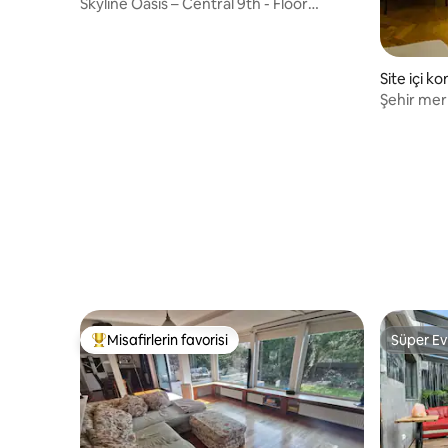
Skyline Oasis – Central 9th - Floor
Apartment!
Site içi k
Şehir mer
daire
Misafirlerin favorisi
Süper Ev
Misafirlerin favorilerinden en beğenilenler arasında
Süper Ev