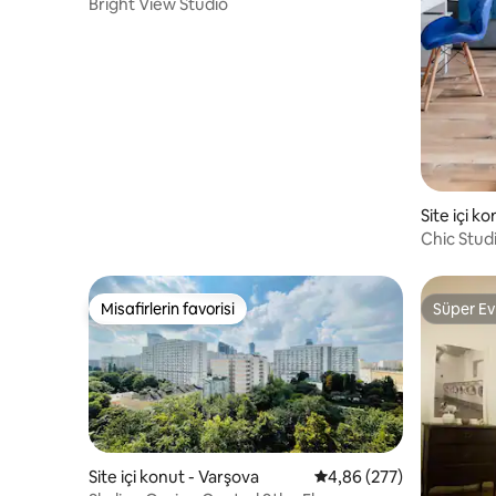
Bright View Studio
Site içi k
Chic Stud
Işıkları Kıs
Misafirlerin favorisi
Süper Ev
Misafirlerin favorisi
Süper Ev
Site içi konut - Varşova
5 üzerinden ortalama 4
4,86 (277)