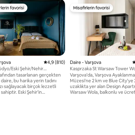
lerin favorisi
Misafirlerin favorisi
rin favorilerinden en beğenilenler arasında
Misafirlerin favorisi
arşova
5 üzerinden ortalama 4,9 puan, 810 değerl
4,9 (810)
Daire - Varşova
5
üdyo/Eski Şehir/Nehir
Kasprzaka St Warsaw Tower Wo
ı
Özel Stüdyo
afından tasarlanan gerçekten
Varşova'da, Varşova Ayaklanma
daire, bu harika yerin tadını
Müzesi'ne 2 km ve Blue City'ye
ı sağlayacak birçok lezzetli
uzaklıkta yer alan Design Apar
ahiptir. Eski Şehir'in
Warsaw Wola, balkonlu ve ücret
, ünlü "Profesör'ün Evi"nde,
kablosuz internet bağlantılı klim
ehri'ne bakan manzaraya sahip
konaklama sunuyor. Varşova Ba
ok rahat ve sessizdir. Bina 2
İstasyonu'na 1,9 km uzaklıktadır
i bir tahıl ambarıdır - daha yüksek
asansörü vardır. Dairede 1 yatak odası,
,98 puan, 131 değerlendirme
Str (daha sonra daire 1.
yayın hizmetleri sunan düz ekran
ve daha alçak Bugaj Str (4.
fırın ve ekmek kızartma makine
böylece biraz egzersiz
bulunan donanımlı küçük bir mu