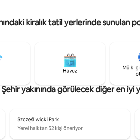
ne giriş/çıkış
çamaşır makinesi ve duşlu 1 ba
ağlar. Fatura (FV) mevcuttur.
bulunmaktadır. Dairede havlu v
nevresim takımı mevcuttur.
nındaki kiralık tatil yerlerinde sunulan p
Mülk iç
Havuz
o
 Şehir yakınında görülecek diğer en iyi y
Szczęśliwicki Park
Yerel halktan 52 kişi öneriyor