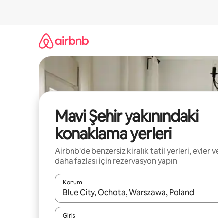
İçeriğe
atla
Mavi Şehir yakınındaki
konaklama yerleri
Airbnb'de benzersiz kiralık tatil yerleri, evler v
daha fazlası için rezervasyon yapın
Konum
Sonuçlar kullanılabilir olduğunda yukarı ve aşağı 
Giriş