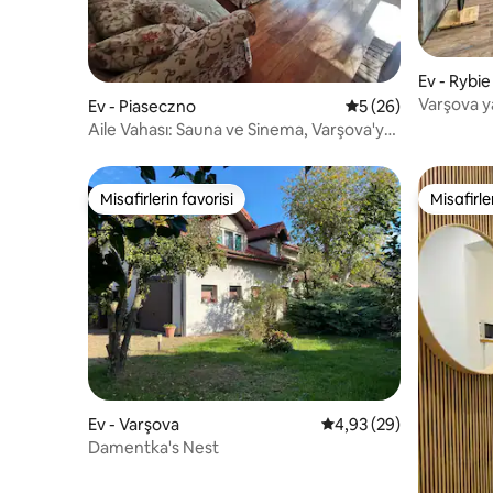
Ev - Rybie
Varşova ya
Ev - Piaseczno
5 üzerinden ortala
5 (26)
Mağarası
Aile Vahası: Sauna ve Sinema, Varşova'ya
20 dakika mesafede
Misafirlerin favorisi
Misafirle
Misafirlerin favorisi
Misafirle
Ev - Varşova
5 üzerinden ortalama 
4,93 (29)
Damentka's Nest