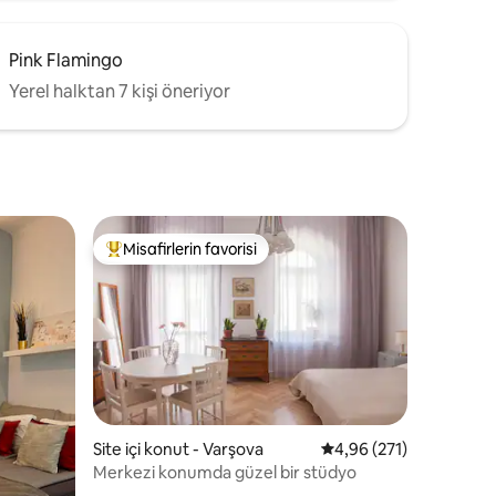
Pink Flamingo
Yerel halktan 7 kişi öneriyor
Misafirlerin favorisi
Misafirlerin favorilerinden en beğenilenler arasında
Site içi konut - Varşova
5 üzerinden ortalama 
4,96 (271)
Merkezi konumda güzel bir stüdyo