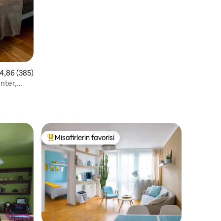
 üzerinden ortalama 4,86 puan, 385 değerlendirme
4,86 (385)
nter,
endirme
Misafirlerin favorisi
Misafirlerin favorilerinden en beğenilenler arasında