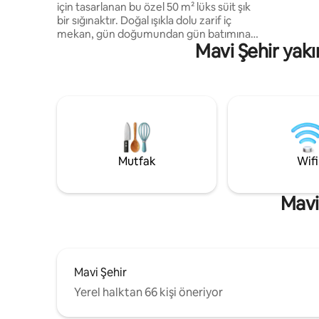
için tasarlanan bu özel 50 m² lüks süit şık
yapabilirsiniz)! Kendi kendi
bir sığınaktır. Doğal ışıkla dolu zarif iç
esneklik s
mekan, gün doğumundan gün batımına
Mavi Şehir yakı
kadar dinlenmek için mükemmel olan
nefes kesici Mavi Gökyüzü Manzaralarına
sahip özel bir terasa açılıyor. Açık planlı
süitte nostaljik bir çekyat, tam donanımlı
bir mutfak ve romantik bir dört direkli
gölgelikli yatak bulunan şık bir yaşam alanı
bulunmaktadır. Her ayrıntı konforu,
zarafeti ve unutulmaz bir konaklamayı
birleştirmek için tasarlanmıştır.
Mutfak
Wifi
Mavi
Mavi Şehir
Yerel halktan 66 kişi öneriyor