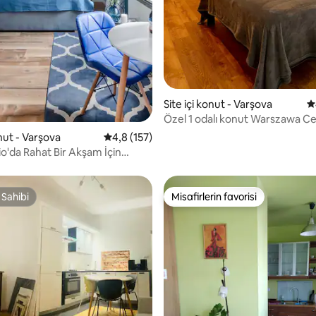
Site içi konut - Varşova
5
Özel 1 odalı konut Warszawa Ce
Sauna (OS).
onut - Varşova
5 üzerinden ortalama 4,8 puan, 157 değerl
4,8 (157)
io'da Rahat Bir Akşam İçin
ın
 Sahibi
Misafirlerin favorisi
 Sahibi
Misafirlerin favorisi
,86 puan, 277 değerlendirme