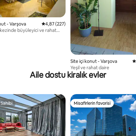
onut - Varşova
5 üzerinden ortalama 4,87 puan, 227 değerl
4,87 (227)
kezinde büyüleyici ve rahat
Site içi konut - Varşova
5
Yeşil ve rahat daire
Aile dostu kiralık evler
 Sahibi
Misafirlerin favorisi
 Sahibi
Misafirlerin favorisi