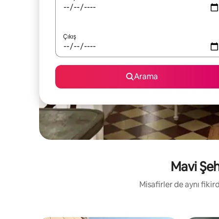
Çıkış
Arama
Mavi Şehi
Misafirler de aynı fik