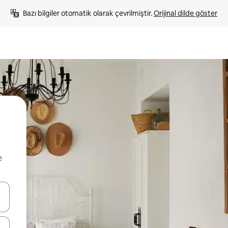
Bazı bilgiler otomatik olarak çevrilmiştir. 
Orijinal dilde göster
e
oklarıyla gezinin veya dokunarak ya da kaydırma hareketleriyle keşfedin