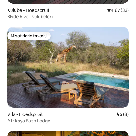
Kulübe - Hoedspruit
5 üzerinden o
4,67 (33)
Blyde River Kulübeleri
Misafirlerin favorisi
Misafirlerin favorisi
Villa - Hoedspruit
5 üzerind
5 (8)
Afrikaya Bush Lodge