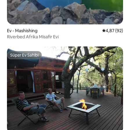
Ev - Mashishing
5 üzerinden o
4,87 (92)
Riverbed Afrika Misafir Evi
Süper Ev Sahibi
Süper Ev Sahibi