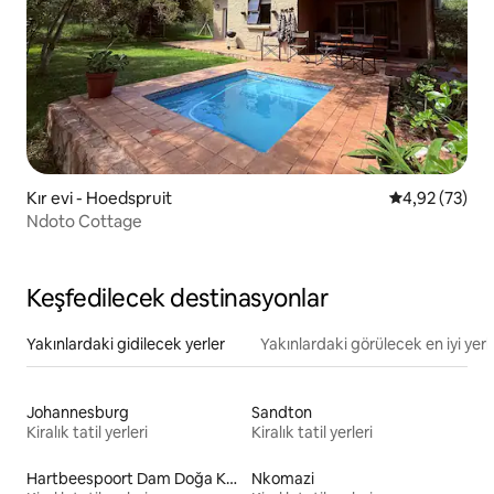
Kır evi - Hoedspruit
5 üzerinden o
4,92 (73)
Ndoto Cottage
Keşfedilecek destinasyonlar
Yakınlardaki gidilecek yerler
Yakınlardaki görülecek en iyi yerl
Johannesburg
Sandton
Kiralık tatil yerleri
Kiralık tatil yerleri
Hartbeespoort Dam Doğa Koruma Alanı
Nkomazi