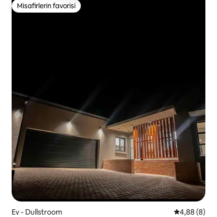
Misafirlerin favorisi
Misafirlerin favorisi
Ev - Dullstroom
5 üzerinden 
4,88 (8)