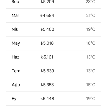
Şub
₺5.209
23°C
Mar
₺4.684
21°C
Nis
₺5.400
19°C
May
₺5.018
16°C
Haz
₺5.161
13°C
Tem
₺5.639
13°C
Ağu
₺5.353
15°C
Eyl
₺5.448
19°C