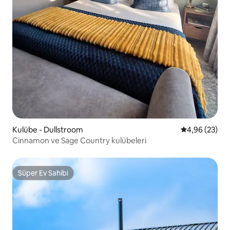
Kulübe - Dullstroom
5 üzerinden o
4,96 (23)
Cinnamon ve Sage Country kulübeleri
Süper Ev Sahibi
Süper Ev Sahibi