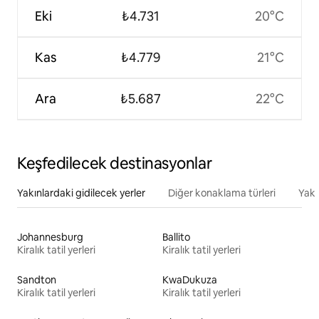
Eki
₺4.731
20°C
Kas
₺4.779
21°C
Ara
₺5.687
22°C
Keşfedilecek destinasyonlar
Yakınlardaki gidilecek yerler
Diğer konaklama türleri
Yakı
Johannesburg
Ballito
Kiralık tatil yerleri
Kiralık tatil yerleri
Sandton
KwaDukuza
Kiralık tatil yerleri
Kiralık tatil yerleri