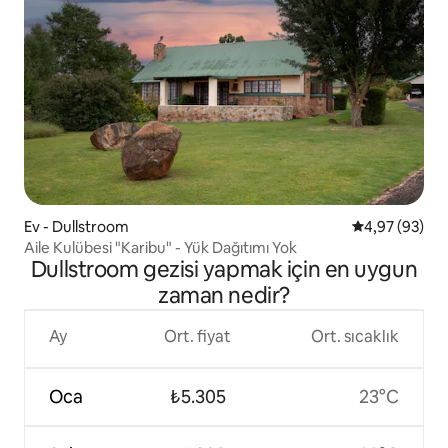
Ev - Dullstroom
5 üzerinden o
4,97 (93)
Aile Kulübesi "Karibu" - Yük Dağıtımı Yok
Dullstroom gezisi yapmak için en uygun
zaman nedir?
Ay
Ort. fiyat
Ort. sıcaklık
Oca
₺5.305
23°C