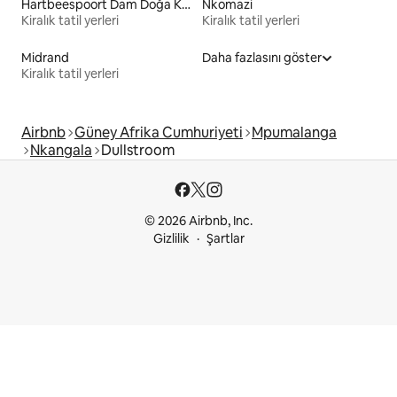
Hartbeespoort Dam Doğa Koruma Alanı
Nkomazi
Kiralık tatil yerleri
Kiralık tatil yerleri
Midrand
Daha fazlasını göster
Kiralık tatil yerleri
Airbnb
Güney Afrika Cumhuriyeti
Mpumalanga
Nkangala
Dullstroom
© 2026 Airbnb, Inc.
Gizlilik
Şartlar