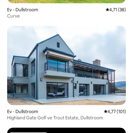
Ev - Dullstroom
5 üzerinden 
4,71 (38)
Curve
Ev - Dullstroom
5 üzerinden o
4,77 (101)
Highland Gate Golf ve Trout Estate, Dullstroom