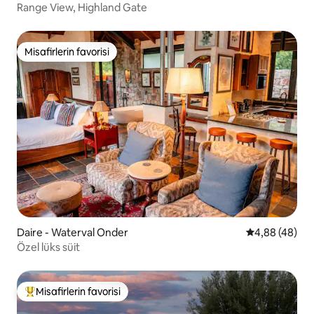
Range View, Highland Gate
Misafirlerin favorisi
Misafirlerin favorisi
Daire - Waterval Onder
5 üzerinden o
4,88 (48)
Özel lüks süit
Misafirlerin favorisi
Misafirlerin favorilerinden en beğenilenler arasında