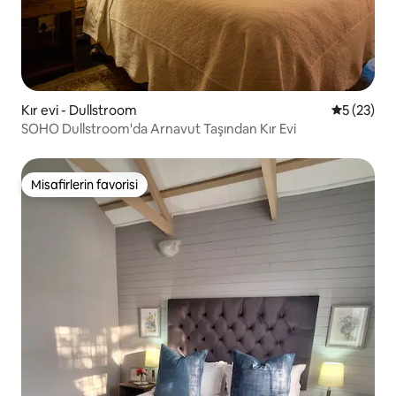
Kır evi - Dullstroom
5 üzerinde
5 (23)
SOHO Dullstroom'da Arnavut Taşından Kır Evi
Misafirlerin favorisi
Misafirlerin favorisi